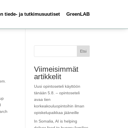
 tiede- ja tutkimusuutiset
GreenLAB
Etsi
Viimeisimmät
artikkelit
lem.
Uusi opintoseteli käyttöön
tänään 5.8. – opintoseteli
 up
avaa tien
d
korkeakouluopintoihin ilman
earch
opiskelupaikkaa jääneille
In Somalia, AI is helping
deliver food to hungry families