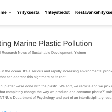
mme
Yrityksestä
Yhteystiedot
Kestävänkehityksen
ing Marine Plastic Pollution
d Research News of Sustainable Development
,
Yleinen
p in the ocean. It’s a serious and rapidly increasing environmental prob
hat can address this nightmare at its root.
nup after we’re done with the plastic. We sort, we recycle and we pick
 that completely change the way we produce and consume plastic?” sai
 NTNU’s Department of Psychology and part of an interdisciplinary res