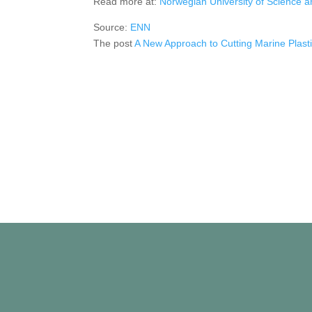
Read more at:
Norwegian University of Science 
Source:
ENN
The post
A New Approach to Cutting Marine Plasti