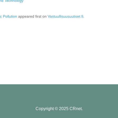
and Technology
c Pollution
appeared first on
Vastuullisuusuutiset.fi
.
Copyright © 2025 CRnet.