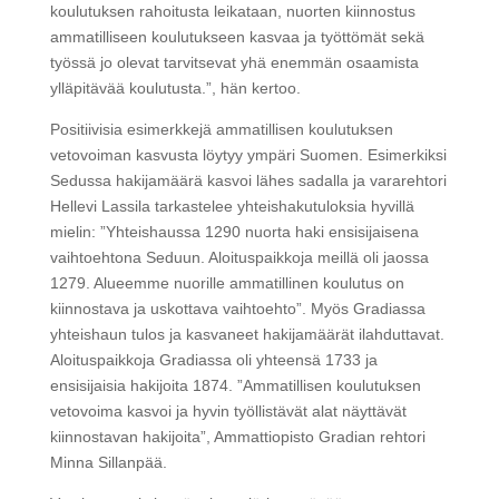
koulutuksen rahoitusta leikataan, nuorten kiinnostus
ammatilliseen koulutukseen kasvaa ja työttömät sekä
työssä jo olevat tarvitsevat yhä enemmän osaamista
ylläpitävää koulutusta.”, hän kertoo.
Positiivisia esimerkkejä ammatillisen koulutuksen
vetovoiman kasvusta löytyy ympäri Suomen. Esimerkiksi
Sedussa hakijamäärä kasvoi lähes sadalla ja vararehtori
Hellevi Lassila tarkastelee yhteishakutuloksia hyvillä
mielin: ”Yhteishaussa 1290 nuorta haki ensisijaisena
vaihtoehtona Seduun. Aloituspaikkoja meillä oli jaossa
1279. Alueemme nuorille ammatillinen koulutus on
kiinnostava ja uskottava vaihtoehto”. Myös Gradiassa
yhteishaun tulos ja kasvaneet hakijamäärät ilahduttavat.
Aloituspaikkoja Gradiassa oli yhteensä 1733 ja
ensisijaisia hakijoita 1874. ”Ammatillisen koulutuksen
vetovoima kasvoi ja hyvin työllistävät alat näyttävät
kiinnostavan hakijoita”, Ammattiopisto Gradian rehtori
Minna Sillanpää.