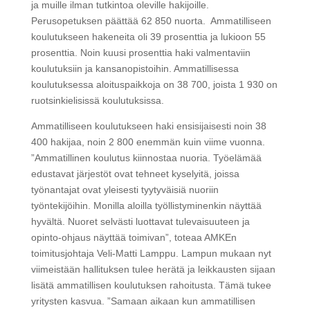
ja muille ilman tutkintoa oleville hakijoille.
Perusopetuksen päättää 62 850 nuorta. Ammatilliseen
koulutukseen hakeneita oli 39 prosenttia ja lukioon 55
prosenttia. Noin kuusi prosenttia haki valmentaviin
koulutuksiin ja kansanopistoihin. Ammatillisessa
koulutuksessa aloituspaikkoja on 38 700, joista 1 930 on
ruotsinkielisissä koulutuksissa.
Ammatilliseen koulutukseen haki ensisijaisesti noin 38
400 hakijaa, noin 2 800 enemmän kuin viime vuonna.
”Ammatillinen koulutus kiinnostaa nuoria. Työelämää
edustavat järjestöt ovat tehneet kyselyitä, joissa
työnantajat ovat yleisesti tyytyväisiä nuoriin
työntekijöihin. Monilla aloilla työllistyminenkin näyttää
hyvältä. Nuoret selvästi luottavat tulevaisuuteen ja
opinto-ohjaus näyttää toimivan”, toteaa AMKEn
toimitusjohtaja Veli-Matti Lamppu. Lampun mukaan nyt
viimeistään hallituksen tulee herätä ja leikkausten sijaan
lisätä ammatillisen koulutuksen rahoitusta. Tämä tukee
yritysten kasvua. ”Samaan aikaan kun ammatillisen