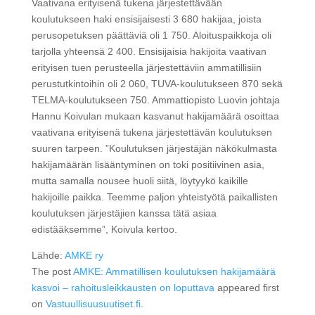
Vaativana erityisenä tukena järjestettävään
koulutukseen haki ensisijaisesti 3 680 hakijaa, joista
perusopetuksen päättäviä oli 1 750. Aloituspaikkoja oli
tarjolla yhteensä 2 400. Ensisijaisia hakijoita vaativan
erityisen tuen perusteella järjestettäviin ammatillisiin
perustutkintoihin oli 2 060, TUVA-koulutukseen 870 sekä
TELMA-koulutukseen 750. Ammattiopisto Luovin johtaja
Hannu Koivulan mukaan kasvanut hakijamäärä osoittaa
vaativana erityisenä tukena järjestettävän koulutuksen
suuren tarpeen. ”Koulutuksen järjestäjän näkökulmasta
hakijamäärän lisääntyminen on toki positiivinen asia,
mutta samalla nousee huoli siitä, löytyykö kaikille
hakijoille paikka. Teemme paljon yhteistyötä paikallisten
koulutuksen järjestäjien kanssa tätä asiaa
edistääksemme”, Koivula kertoo.
Lähde:
AMKE ry
The post
AMKE: Ammatillisen koulutuksen hakijamäärä
kasvoi – rahoitusleikkausten on loputtava
appeared first
on
Vastuullisuusuutiset.fi
.