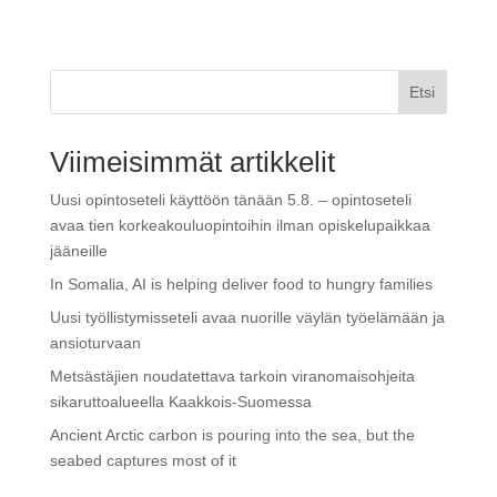
Etsi
Viimeisimmät artikkelit
Uusi opintoseteli käyttöön tänään 5.8. – opintoseteli
avaa tien korkeakouluopintoihin ilman opiskelupaikkaa
jääneille
In Somalia, AI is helping deliver food to hungry families
Uusi työllistymisseteli avaa nuorille väylän työelämään ja
ansioturvaan
Metsästäjien noudatettava tarkoin viranomaisohjeita
sikaruttoalueella Kaakkois-Suomessa
Ancient Arctic carbon is pouring into the sea, but the
seabed captures most of it