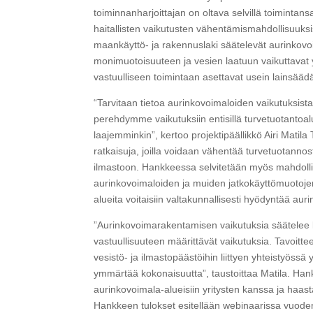
toiminnanharjoittajan on oltava selvillä toimintans
haitallisten vaikutusten vähentämismahdollisuuksi
maankäyttö- ja rakennuslaki säätelevät aurinkovoi
monimuotoisuuteen ja vesien laatuun vaikuttavat y
vastuulliseen toimintaan asettavat usein lainsääd
“Tarvitaan tietoa aurinkovoimaloiden vaikutuksi
perehdymme vaikutuksiin entisillä turvetuotantoa
laajemminkin”, kertoo projektipäällikkö Airi Matil
ratkaisuja, joilla voidaan vähentää turvetuotannos
ilmastoon. Hankkeessa selvitetään myös mahdolli
aurinkovoimaloiden ja muiden jatkokäyttömuotojen
alueita voitaisiin valtakunnallisesti hyödyntää a
”Aurinkovoimarakentamisen vaikutuksia säätelee la
vastuullisuuteen määrittävät vaikutuksia. Tavoit
vesistö- ja ilmastopäästöihin liittyen yhteistyöss
ymmärtää kokonaisuutta”, taustoittaa Matila. Hank
aurinkovoimala-alueisiin yritysten kanssa ja haasta
Hankkeen tulokset esitellään webinaarissa vuoden 2