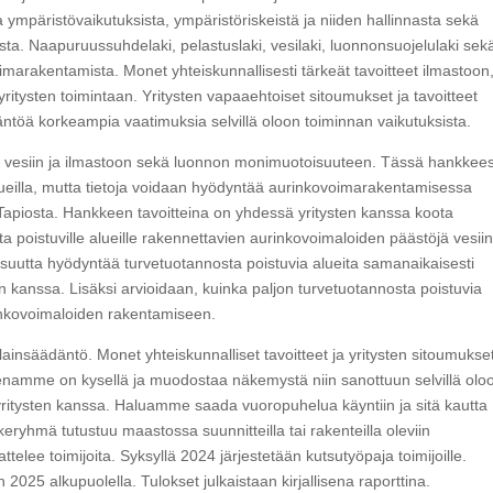
a ympäristövaikutuksista, ympäristöriskeistä ja niiden hallinnasta sekä
sta. Naapuruussuhdelaki, pelastuslaki, vesilaki, luonnonsuojelulaki sek
marakentamista. Monet yhteiskunnallisesti tärkeät tavoitteet ilmastoon
ritysten toimintaan. Yritysten vapaaehtoiset sitoumukset ja tavoitteet
äntöä korkeampia vaatimuksia selvillä oloon toiminnan vaikutuksista.
sta vesiin ja ilmastoon sekä luonnon monimuotoisuuteen. Tässä hankkee
lueilla, mutta tietoja voidaan hyödyntää aurinkovoimarakentamisessa
a Tapiosta. Hankkeen tavoitteina on yhdessä yritysten kanssa koota
ta poistuville alueille rakennettavien aurinkovoimaloiden päästöjä vesiin
suutta hyödyntää turvetuotannosta poistuvia alueita samanaikaisesti
 kanssa. Lisäksi arvioidaan, kuinka paljon turvetuotannosta poistuvia
urinkovoimaloiden rakentamiseen.
insäädäntö. Monet yhteiskunnalliset tavoitteet ja yritysten sitoumukse
teenamme on kysellä ja muodostaa näkemystä niin sanottuun selvillä olo
ä yritysten kanssa. Haluamme saada vuoropuhelua käyntiin ja sitä kautta
eryhmä tutustuu maastossa suunnitteilla tai rakenteilla oleviin
ttelee toimijoita. Syksyllä 2024 järjestetään kutsutyöpaja toimijoille.
025 alkupuolella. Tulokset julkaistaan kirjallisena raporttina.