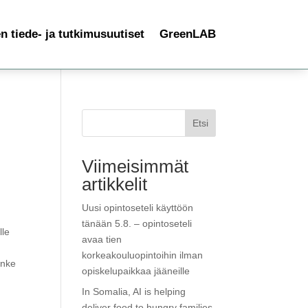
 tiede- ja tutkimusuutiset
GreenLAB
Etsi
Viimeisimmät
artikkelit
Uusi opintoseteli käyttöön
tänään 5.8. – opintoseteli
lle
avaa tien
korkeakouluopintoihin ilman
anke
opiskelupaikkaa jääneille
In Somalia, AI is helping
deliver food to hungry families