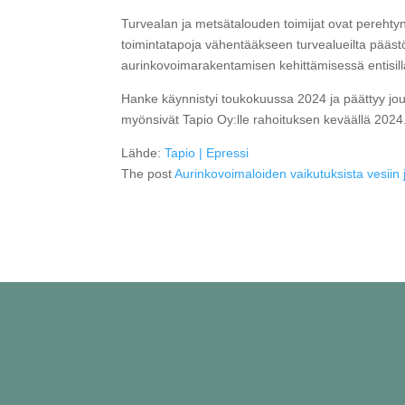
Turvealan ja metsätalouden toimijat ovat perehtyne
toimintatapoja vähentääkseen turvealueilta pääst
aurinkovoimarakentamisen kehittämisessä entisillä
Hanke käynnistyi toukokuussa 2024 ja päättyy jou
myönsivät Tapio Oy:lle rahoituksen keväällä 2024. 
Lähde:
Tapio | Epressi
The post
Aurinkovoimaloiden vaikutuksista vesii