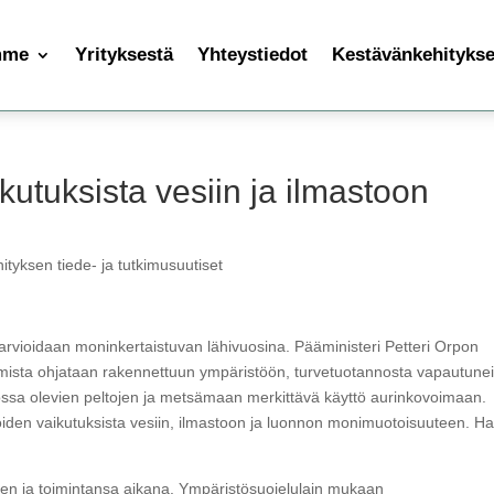
mme
Yrityksestä
Yhteystiedot
Kestävänkehityksen
utuksista vesiin ja ilmastoon
ityksen tiede- ja tutkimusuutiset
rvioidaan moninkertaistuvan lähivuosina. Pääministeri Petteri Orpon
mista ohjataan rakennettuun ympäristöön, turvetuotannosta vapautunei
nossa olevien peltojen ja metsämaan merkittävä käyttö aurinkovoimaan.
iden vaikutuksista vesiin, ilmastoon ja luonnon monimuotoisuuteen. H
en ja toimintansa aikana. Ympäristösuojelulain mukaan