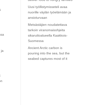
Uusi työllistymisseteli avaa
ä
nuorille väylän työelämään ja
,
ansioturvaan
Metsästäjien noudatettava
tarkoin viranomaisohjeita
ssa
sikaruttoalueella Kaakkois-
Suomessa
Ancient Arctic carbon is
 ja
pouring into the sea, but the
seabed captures most of it
t
on