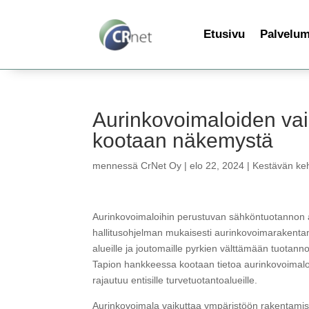
Etusivu
Palvelu
Aurinkovoimaloiden vaik
kootaan näkemystä
mennessä
CrNet Oy
|
elo 22, 2024
|
Kestävän keh
Aurinkovoimaloihin perustuvan sähköntuotannon a
hallitusohjelman mukaisesti aurinkovoimarakenta
alueille ja joutomaille pyrkien välttämään tuotan
Tapion hankkeessa kootaan tietoa aurinkovoimalo
rajautuu entisille turvetuotantoalueille.
Aurinkovoimala vaikuttaa ympäristöön rakentamis