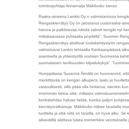
toimitusjohtaja Annamaija Mäkilouko sanoo.
Raaka-aineena Lenkki Oy:n valmistamissa kengänp
Rengaskierrätys Oy on jalostanut uusioraaka-ainee
hienoa ja palkitsevaa nähdä valmiit kengät nyt ke
mittakaavassa puhtaalta pöydältä”, Suomen Reng
Rengaskierrätys aloittivat tuotekehitystyön reng
valmistuivat Lenkin tehtaalta Kankaanpäässä alk
asenteella ja yhteistyöllä voidaan Suomessa kehit
suomalaisen teollisuuden kilpailukykyä”, Tuomin
Humppilassa Susanna Äimälä on huomannut, että m
merkittävää on kengän alkuperä, laatu ja huolletta
vastuullisesti, sillä pitää olla hintansa, etenkin k
enemmän tietoa siitä, millaisia valmistusmenetel
kenkätehdas haluaa tietää, kuinka paljon pohjiss
kierrätysratkaisuja. Mäkilouko näkee taustalla muut
tuotteita ja että niitä on tarjolla, on hyvä alku. Se
aikavälillä alettava tukea esimerkiksi verotuksella