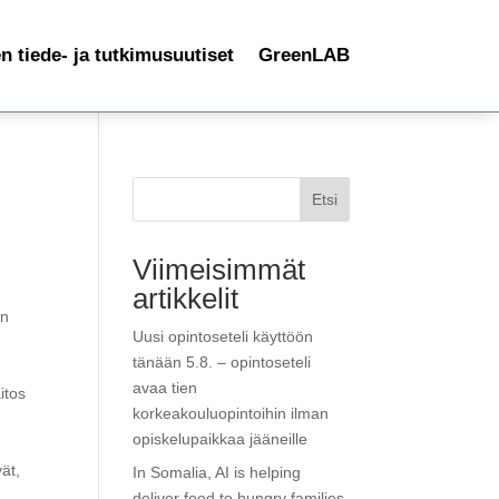
 tiede- ja tutkimusuutiset
GreenLAB
Etsi
Viimeisimmät
artikkelit
en
Uusi opintoseteli käyttöön
tänään 5.8. – opintoseteli
avaa tien
itos
korkeakouluopintoihin ilman
opiskelupaikkaa jääneille
ät,
In Somalia, AI is helping
deliver food to hungry families