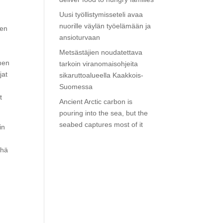
Uusi työllistymisseteli avaa
nuorille väylän työelämään ja
men
ansioturvaan
Metsästäjien noudatettava
men
tarkoin viranomaisohjeita
jat
sikaruttoalueella Kaakkois-
Suomessa
t
Ancient Arctic carbon is
pouring into the sea, but the
seabed captures most of it
in
yhä