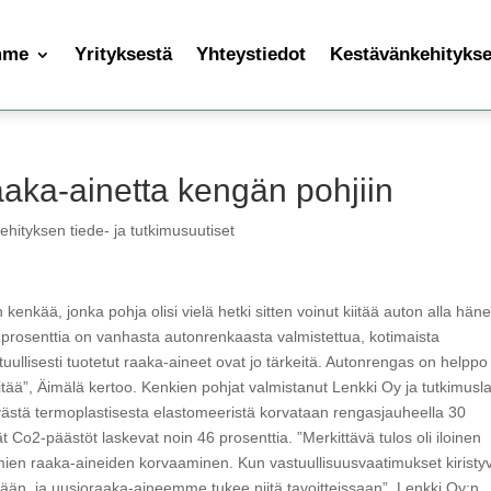
mme
Yrityksestä
Yhteystiedot
Kestävänkehityksen
aaka-ainetta kengän pohjiin
hityksen tiede- ja tutkimusuutiset
nkää, jonka pohja olisi vielä hetki sitten voinut kiitää auton alla hän
prosenttia on vanhasta autonrenkaasta valmistettua, kotimaista
ullisesti tuotetut raaka-aineet ovat jo tärkeitä. Autonrengas on helppo
tää”, Äimälä kertoo. Kenkien pohjat valmistanut Lenkki Oy ja tutkimusla
västä termoplastisesta elastomeeristä korvataan rengasjauheella 30
t Co2-päästöt laskevat noin 46 prosenttia. ”Merkittävä tulos oli iloinen
omien raaka-aineiden korvaaminen. Kun vastuullisuusvaatimukset kiristyv
stöjään, ja uusioraaka-aineemme tukee niitä tavoitteissaan”, Lenkki Oy:n