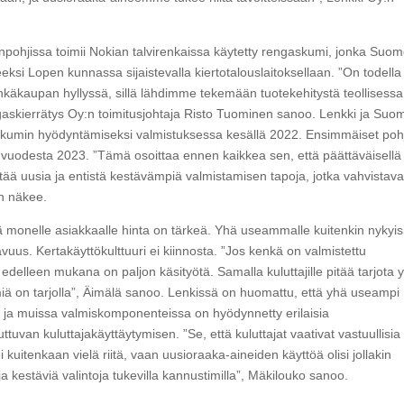
ohjissa toimii Nokian talvirenkaissa käytetty rengaskumi, jonka Suo
ksi Lopen kunnassa sijaistevalla kiertotalouslaitoksellaan. ”On todella
nkäkaupan hyllyssä, sillä lähdimme tekemään tuotekehitystä teollisessa
askierrätys Oy:n toimitusjohtaja Risto Tuominen sanoo. Lenkki ja Suo
askumin hyödyntämiseksi valmistuksessa kesällä 2022. Ensimmäiset poh
uvuodesta 2023. ”Tämä osoittaa ennen kaikkea sen, että päättäväisellä
tää uusia ja entistä kestävämpiä valmistamisen tapoja, jotka vahvistava
en näkee.
onelle asiakkaalle hinta on tärkeä. Yhä useammalle kuitenkin nykyis
vuus. Kertakäyttökulttuuri ei kiinnosta. ”Jos kenkä on valmistettu
un edelleen mukana on paljon käsityötä. Samalla kuluttajille pitää tarjota 
miä on tarjolla”, Äimälä sanoo. Lenkissä on huomattu, että yhä useampi
a ja muissa valmiskomponenteissa on hyödynnetty erilaisia
tuvan kuluttajakäyttäytymisen. ”Se, että kuluttajat vaativat vastuullisia
 ei kuitenkaan vielä riitä, vaan uusioraaka-aineiden käyttöä olisi jollakin
 ja kestäviä valintoja tukevilla kannustimilla”, Mäkilouko sanoo.