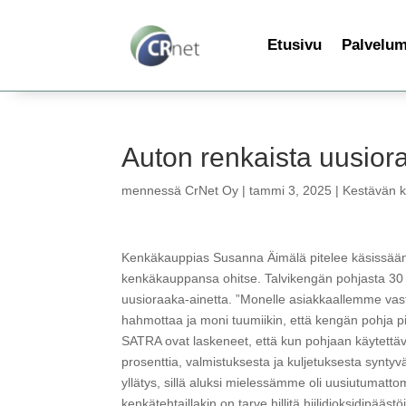
Etusivu
Palvelu
Auton renkaista uusior
mennessä
CrNet Oy
|
tammi 3, 2025
|
Kestävän ke
Kenkäkauppias Susanna Äimälä pitelee käsissään ke
kenkäkauppansa ohitse. Talvikengän pohjasta 30 
uusioraaka-ainetta. ”Monelle asiakkaallemme vastu
hahmottaa ja moni tuumiikin, että kengän pohja pi
SATRA ovat laskeneet, että kun pohjaan käytettä
prosenttia, valmistuksesta ja kuljetuksesta syntyvä
yllätys, sillä aluksi mielessämme oli uusiutumatt
kenkätehtaillakin on tarve hillitä hiilidioksidipää