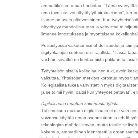
ammattilaisten omaa harkintaa. ”Tämä synnyttää jänn
oma toimijuus voi näyttäytyä pirstaleisena”, kertoo
tilanne on usein päinvastainen. Kun työyhteisössä on
näyttäytyy mahdollisuutena ja vahvistaa toimijuutt
ilmenee innostuksena ja myönteisenä kokeilunha
Potilastyössä vaikuttamismahdollisuudet ja toimij
digityökalujen suhteen olisi rajallista. ”Tässä tap
vai häiritsevätkö ne kohtaamista potilaan tai asi
Työyhteisön sisällä kollegiaalinen tuki, avoin kesk
vaikuttaa. Yhteisöjen merkitys korostuu myös tilan
Kollegiaalista tukea vahvistettiin myös digitaali
ja se toimii hyvin, paitsi kun yhteydet pettävät”, 
Digitalisaatio muuttaa kokemusta työstä
Tutkimuksen mukaan digitalisaatio ei ole vain neu
voivansa käyttää omaa osaamistaan ja tehdä työtä
teknologian mahdollistavan, mutta toisille se lisä
kokemus, ammatillinen identiteetti ja organisaat