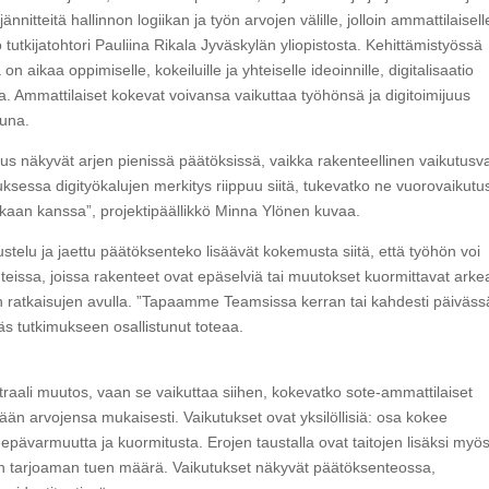
itteitä hallinnon logiikan ja työn arvojen välille, jolloin ammattilaisell
 tutkijatohtori Pauliina Rikala Jyväskylän yliopistosta. Kehittämistyössä
 aikaa oppimiselle, kokeiluille ja yhteiselle ideoinnille, digitalisaatio
a. Ammattilaiset kokevat voivansa vaikuttaa työhönsä ja digitoimijuus
luna.
uus näkyvät arjen pienissä päätöksissä, vaikka rakenteellinen vaikutusva
auksessa digityökalujen merkitys riippuu siitä, tukevatko ne vuorovaikutu
akkaan kanssa”, projektipäällikkö Minna Ylönen kuvaa.
ustelu ja jaettu päätöksenteko lisäävät kokemusta siitä, että työhön voi
teissa, joissa rakenteet ovat epäselviä tai muutokset kuormittavat arke
sten ratkaisujen avulla. ”Tapaamme Teamsissa kerran tai kahdesti päivä
eräs tutkimukseen osallistunut toteaa.
traali muutos, vaan se vaikuttaa siihen, kokevatko sote-ammattilaiset
än arvojensa mukaisesti. Vaikutukset ovat yksilöllisiä: osa kokee
ä epävarmuutta ja kuormitusta. Erojen taustalla ovat taitojen lisäksi myö
ion tarjoaman tuen määrä. Vaikutukset näkyvät päätöksenteossa,