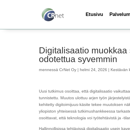
Etusivu
Palvelu
Digitalisaatio muokkaa 
odotettua syvemmin
mennessä
CrNet Oy
|
helmi 24, 2026
|
Kestävän k
Uusi tutkimus osoittaa, että digitalisaatio vaikut
tunnistettu. Muutos ulottuu arjen työn järjestelyi
kehitetty digitoimijuus‑käsite tekee muutoksen nä
yliopiston yhteisessä tutkimushankkeessa tarkaste
osoittavat, että teknologia voi työtehtävistä ja -ti
Hallinnollisissa tehtävissä digitalisaatio usein kav