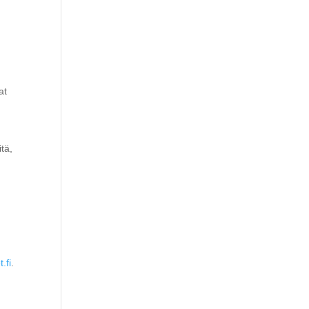
at
tä,
.fi
.