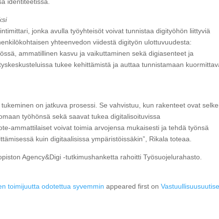
a identiteetissä.
ksi
timittari, jonka avulla työyhteisöt voivat tunnistaa digityöhön liittyviä
a henkilökohtaisen yhteenvedon viidestä digityön ulottuvuudesta:
ityössä, ammatillinen kasvu ja vaikuttaminen sekä digiasenteet ja
hityskeskusteluissa tukee kehittämistä ja auttaa tunnistamaan kuormittav
 tukeminen on jatkuva prosessi. Se vahvistuu, kun rakenteet ovat selkei
a omaan työhönsä sekä saavat tukea digitalisoituvissa
te‑ammattilaiset voivat toimia arvojensa mukaisesti ja tehdä työnsä
hittämisessä kuin digitaalisissa ympäristöissäkin”, Rikala toteaa.
opiston Agency&Digi -tutkimushanketta rahoitti Työsuojelurahasto.
en toimijuutta odotettua syvemmin
appeared first on
Vastuullisuusuutiset