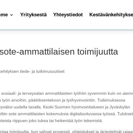
mme
Yrityksestä
Yhteystiedot
Kestävänkehityksen
sote‑ammattilaisen toimijuutta
ehityksen tiede- ja tutkimusuutiset
taa sosiaali- ja terveysalan ammattilaisten työhön syvemmin kuin on aie
stä työn arvoihin, päätöksentekoon ja työhyvinvointiin. Tutkimuksessa
kyväksi uudella tavalla. Keski-Suomen hyvinvointialueen ja Jyväskylän
ltiin sote ammattilaisten kokemuksia digitalisoituvassa työssä. Tulokse
lanteista riippuen joko tukea tai heikentää työn tekemistä.
entaa toimijuutta, kun vahvat prosessit, ohjeistukset ja järjestelmät rajaa