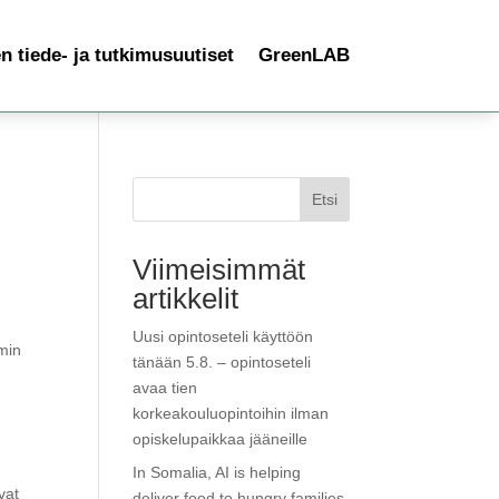
 tiede- ja tutkimusuutiset
GreenLAB
Etsi
Viimeisimmät
artikkelit
Uusi opintoseteli käyttöön
mmin
tänään 5.8. – opintoseteli
avaa tien
korkeakouluopintoihin ilman
t
opiskelupaikkaa jääneille
In Somalia, AI is helping
vat
deliver food to hungry families