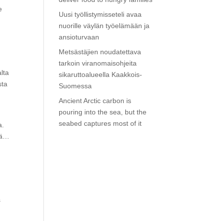
e
Uusi työllistymisseteli avaa
nuorille väylän työelämään ja
ansioturvaan
Metsästäjien noudatettava
tarkoin viranomaisohjeita
lta
sikaruttoalueella Kaakkois-
sta
Suomessa
Ancient Arctic carbon is
pouring into the sea, but the
seabed captures most of it
a.
ssä…
s