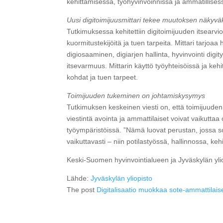
kehittämisessä, työhyvinvoinnissa ja ammatillisess
Uusi digitoimijuusmittari tekee muutoksen näkyvä
Tutkimuksessa kehitettiin digitoimijuuden itsearvioin
kuormitustekijöitä ja tuen tarpeita. Mittari tarjoa
digiosaaminen, digiarjen hallinta, hyvinvointi dig
itsevarmuus. Mittarin käyttö työyhteisöissä ja ke
kohdat ja tuen tarpeet.
Toimijuuden tukeminen on johtamiskysymys
Tutkimuksen keskeinen viesti on, että toimijuuden
viestintä avointa ja ammattilaiset voivat vaikutta
työympäristöissä. ”Nämä luovat perustan, jossa so
vaikuttavasti – niin potilastyössä, hallinnossa, ke
Keski-Suomen hyvinvointialueen ja Jyväskylän yli
Lähde:
Jyväskylän yliopisto
The post
Digitalisaatio muokkaa sote‑ammattilais