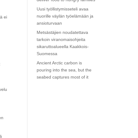
Uusi työllistymisseteli avaa
nuorille väylän työelämään ja
ä ei
ansioturvaan
Metsästäjien noudatettava
tarkoin viranomaisohjeita
sikaruttoalueella Kaakkois-
Suomessa
Ancient Arctic carbon is
t
pouring into the sea, but the
seabed captures most of it
velu
en
ä