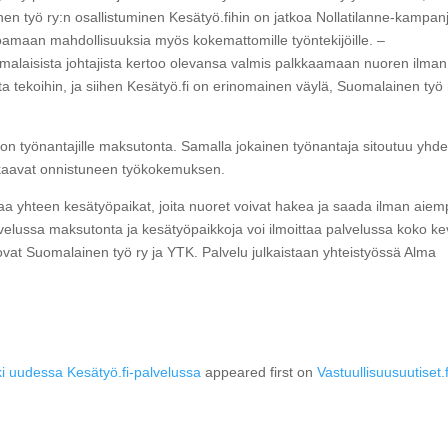
en työ ry:n osallistuminen Kesätyö.fihin on jatkoa Nollatilanne-kampanj
joamaan mahdollisuuksia myös kokemattomille työntekijöille. –
alaisista johtajista kertoo olevansa valmis palkkaamaan nuoren ilman
a tekoihin, ja siihen Kesätyö.fi on erinomainen väylä, Suomalainen työ 
on työnantajille maksutonta. Samalla jokainen työnantaja sitoutuu yhd
 takaavat onnistuneen työkokemuksen.
oaa yhteen kesätyöpaikat, joita nuoret voivat hakea ja saada ilman aie
elussa maksutonta ja kesätyöpaikkoja voi ilmoittaa palvelussa koko k
ovat Suomalainen työ ry ja YTK. Palvelu julkaistaan yhteistyössä Alma
i uudessa Kesätyö.fi-palvelussa
appeared first on
Vastuullisuusuutiset.f