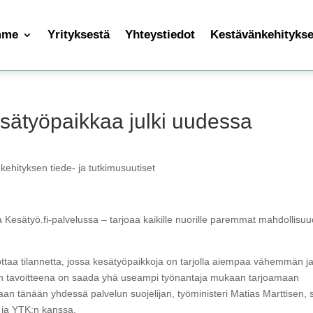
mme
Yrityksestä
Yhteystiedot
Kestävänkehityksen
sätyöpaikkaa julki uudessa
kehityksen tiede- ja tutkimusuutiset
Kesätyö.fi-palvelussa – tarjoaa kaikille nuorille paremmat mahdollisuu
ottaa tilannetta, jossa kesätyöpaikkoja on tarjolla aiempaa vähemmän j
lun tavoitteena on saada yhä useampi työnantaja mukaan tarjoamaan
etaan tänään yhdessä palvelun suojelijan, työministeri Matias Marttisen,
 ja YTK:n kanssa.