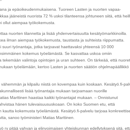
eana ja epäoikeudenmukaisena. Tuoreen Lasten ja nuorten vapaa-
a jääneistä nuorista 72 % uskoi tilanteensa johtuneen siitä, että heill
lä ei ollut aiempaa työkokemusta.
ttaa nuorten tilannetta ja lisää yhdenvertaisuutta kesätyömarkkinoilla.
akea ilman aiempaa työkokemusta, taustasta ja suhteista riippumatta.
suuri työnantaja, jotka tarjoavat haettavaksi yhteensä 10 000
ensimmäinen kokemus työelämästä. Se kasvattaa uskoa omiin
aa tekemään valintoja opintojen ja uran suhteen. On tärkeää, että nuore
ä mukaan työelämään, kertoo Lasten ja nuorten säätiön ohjelmapäällikkö
a vähemmän ja kilpailu niistä on kovempaa kuin koskaan. Kesätyö.fi-pal
akunnallisesti lisää työnantajia mukaan tarjoamaan nuorille
 Matias Marttinen haastaa kaikki työnantajat mukaan. – Onnistunut
ahvistaa hänen tulevaisuususkoaan. On koko Suomen etu, että
n kautta kokemusta työelämästä. Kesätyö.fi-palvelu tarjoaa konkreettis
tta, sanoo työministeri Matias Marttinen.
 ry pitää vahvan ja elinvoimaisen yhteiskunnan edellytyksenä sitä, ett