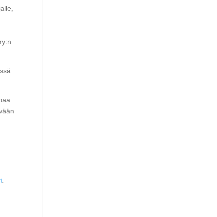
alle,
ry:n
essä
mpaa
evään
i
.