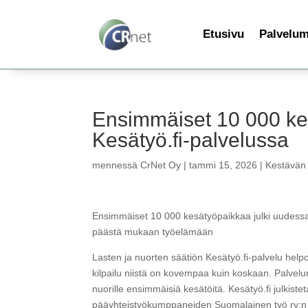
Etusivu
Palvelu
Ensimmäiset 10 000 ke
Kesätyö.fi-palvelussa
mennessä
CrNet Oy
|
tammi 15, 2026
|
Kestävän 
Ensimmäiset 10 000 kesätyöpaikkaa julki uudessa 
päästä mukaan työelämään
Lasten ja nuorten säätiön Kesätyö.fi-palvelu help
kilpailu niistä on kovempaa kuin koskaan. Palve
nuorille ensimmäisiä kesätöitä. Kesätyö.fi julkist
pääyhteistyökumppaneiden Suomalainen työ ry:n