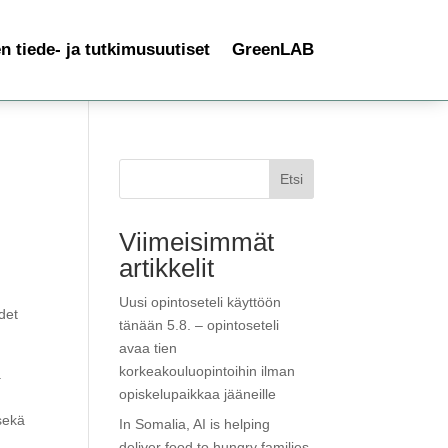
 tiede- ja tutkimusuutiset
GreenLAB
Etsi
Viimeisimmät
artikkelit
Uusi opintoseteli käyttöön
det
tänään 5.8. – opintoseteli
avaa tien
korkeakouluopintoihin ilman
a
opiskelupaikkaa jääneille
 sekä
In Somalia, AI is helping
deliver food to hungry families