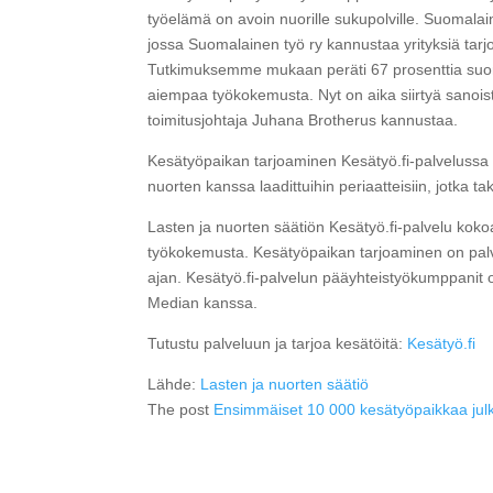
työelämä on avoin nuorille sukupolville. Suomalain
jossa Suomalainen työ ry kannustaa yrityksiä tar
Tutkimuksemme mukaan peräti 67 prosenttia suom
aiempaa työkokemusta. Nyt on aika siirtyä sanoist
toimitusjohtaja Juhana Brotherus kannustaa.
Kesätyöpaikan tarjoaminen Kesätyö.fi-palvelussa 
nuorten kanssa laadittuihin periaatteisiin, jotka
Lasten ja nuorten säätiön Kesätyö.fi-palvelu kok
työkokemusta. Kesätyöpaikan tarjoaminen on palv
ajan. Kesätyö.fi-palvelun pääyhteistyökumppanit 
Median kanssa.
Tutustu palveluun ja tarjoa kesätöitä:
Kesätyö.fi
Lähde:
Lasten ja nuorten säätiö
The post
Ensimmäiset 10 000 kesätyöpaikkaa julk