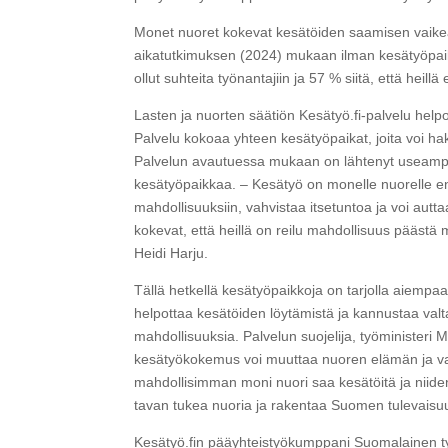
Monet nuoret kokevat kesätöiden saamisen vaik
aikatutkimuksen (2024) mukaan ilman kesätyöpaikka
ollut suhteita työnantajiin ja 57 % siitä, että heil
Lasten ja nuorten säätiön Kesätyö.fi-palvelu helpo
Palvelu kokoaa yhteen kesätyöpaikat, joita voi h
Palvelun avautuessa mukaan on lähtenyt useampi 
kesätyöpaikkaa. – Kesätyö on monelle nuorelle 
mahdollisuuksiin, vahvistaa itsetuntoa ja voi autt
kokevat, että heillä on reilu mahdollisuus pääst
Heidi Harju.
Tällä hetkellä kesätyöpaikkoja on tarjolla aiempa
helpottaa kesätöiden löytämistä ja kannustaa valt
mahdollisuuksia. Palvelun suojelija, työministeri
kesätyökokemus voi muuttaa nuoren elämän ja v
mahdollisimman moni nuori saa kesätöitä ja niide
tavan tukea nuoria ja rakentaa Suomen tulevaisuu
Kesätyö.fin pääyhteistyökumppani Suomalainen työ