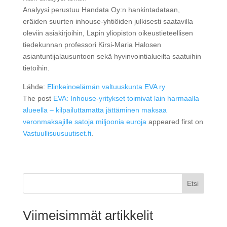
Analyysi perustuu Handata Oy:n hankintadataan,
eräiden suurten inhouse-yhtiöiden julkisesti saatavilla
oleviin asiakirjoihin, Lapin yliopiston oikeustieteellisen
tiedekunnan professori Kirsi-Maria Halosen
asiantuntijalausuntoon sekä hyvinvointialueilta saatuihin
tietoihin.
Lähde:
Elinkeinoelämän valtuuskunta EVA ry
The post
EVA: Inhouse-yritykset toimivat lain harmaalla
alueella – kilpailuttamatta jättäminen maksaa
veronmaksajille satoja miljoonia euroja
appeared first on
Vastuullisuusuutiset.fi
.
Etsi
Viimeisimmät artikkelit