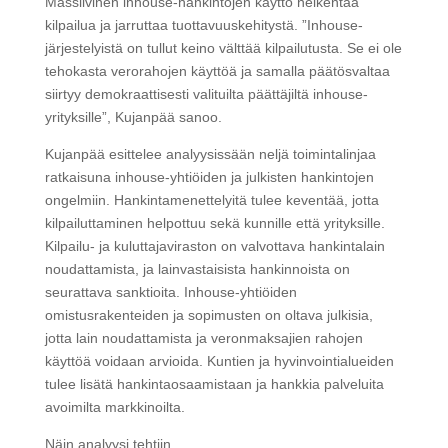
Massiivinen inhouse-hankintojen käyttö heikentää
kilpailua ja jarruttaa tuottavuuskehitystä. ”Inhouse-
järjestelyistä on tullut keino välttää kilpailutusta. Se ei ole
tehokasta verorahojen käyttöä ja samalla päätösvaltaa
siirtyy demokraattisesti valituilta päättäjiltä inhouse-
yrityksille”, Kujanpää sanoo.
Kujanpää esittelee analyysissään neljä toimintalinjaa
ratkaisuna inhouse-yhtiöiden ja julkisten hankintojen
ongelmiin. Hankintamenettelyitä tulee keventää, jotta
kilpailuttaminen helpottuu sekä kunnille että yrityksille.
Kilpailu- ja kuluttajaviraston on valvottava hankintalain
noudattamista, ja lainvastaisista hankinnoista on
seurattava sanktioita. Inhouse-yhtiöiden
omistusrakenteiden ja sopimusten on oltava julkisia,
jotta lain noudattamista ja veronmaksajien rahojen
käyttöä voidaan arvioida. Kuntien ja hyvinvointialueiden
tulee lisätä hankintaosaamistaan ja hankkia palveluita
avoimilta markkinoilta.
Näin analyysi tehtiin