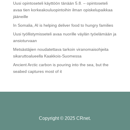
Uusi opintoseteli käyttöön tänään 5.8. – opintoseteli
avaa tien korkeakouluopintoihin ilman opiskelupaikkaa
jääneille
In Somalia, AI is helping deliver food to hungry families
Uusi työllistymisseteli avaa nuorille väylän työelämään ja
ansioturvaan
Metsästäjien noudatettava tarkoin viranomaisohjeita
sikaruttoalueella Kaakkois-Suomessa
Ancient Arctic carbon is pouring into the sea, but the
seabed captures most of it
Copyright © 2025 CRnet.