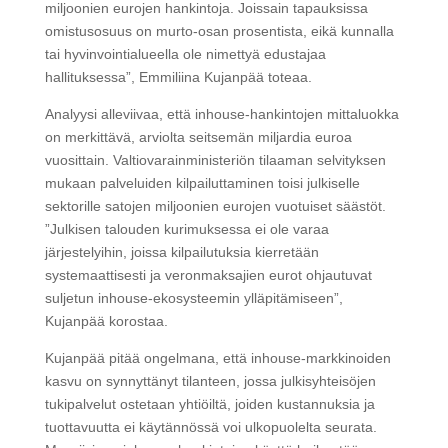
miljoonien eurojen hankintoja. Joissain tapauksissa
omistusosuus on murto-osan prosentista, eikä kunnalla
tai hyvinvointialueella ole nimettyä edustajaa
hallituksessa”, Emmiliina Kujanpää toteaa.
Analyysi alleviivaa, että inhouse-hankintojen mittaluokka
on merkittävä, arviolta seitsemän miljardia euroa
vuosittain. Valtiovarainministeriön tilaaman selvityksen
mukaan palveluiden kilpailuttaminen toisi julkiselle
sektorille satojen miljoonien eurojen vuotuiset säästöt.
”Julkisen talouden kurimuksessa ei ole varaa
järjestelyihin, joissa kilpailutuksia kierretään
systemaattisesti ja veronmaksajien eurot ohjautuvat
suljetun inhouse-ekosysteemin ylläpitämiseen”,
Kujanpää korostaa.
Kujanpää pitää ongelmana, että inhouse-markkinoiden
kasvu on synnyttänyt tilanteen, jossa julkisyhteisöjen
tukipalvelut ostetaan yhtiöiltä, joiden kustannuksia ja
tuottavuutta ei käytännössä voi ulkopuolelta seurata.