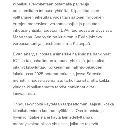
kilpailutusvelvoitettaan ostamalla palveluja
omistamiltaan inhouse-yhtiöiltä. Kilpailuttamisen
välttäminen aiheuttaa vuosittain satojen miljoonien
eurojen menetykset veronmaksajille ja paisuttaa
inhouse-yhtiöitä, todetaan EVAn tuoreessa analyysissä
Maan tapa. Analyysin on kirjoittanut EVAn johtava
veroasiantuntija, juristi Emmiliina Kujanpää.
EVAn analyysi nostaa esimerkkeinä ilmiöstä hankinnat
ICT- ja taloushallinnon inhouse-yhtiöistä, jotka olisi
pitänyt kilpailuttaa. Korkeimman hallinto-oikeuden
lokakuussa 2025 antama ratkaisu, jossa Sarastia
menetti inhouse-asemansa, tarkoittaa sitä, että kaikki
yhtiöltä kilpailuttamatta tehdyt hankinnat ovat
lainvastaisia.
”Inhouse-yhtiöitä käytetään tarpeettoman laajasti, koska
kilpailuttaminen koetaan työlääksi. Osa kunnista ja
hyvinvointialueista ei käytä lain edellyttämää
määräysvaltaa niissä yhtiöissä, joilta ne tekevät