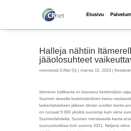
Etusivu
Palvelu
Halleja nähtiin Itämer
jääolosuhteet vaikeutt
mennessä
CrNet Oy
|
marras 15, 2023
|
Kestävän
Itämeren hallikanta on kasvanut keskimäärin vaj
Suomen alueella keskimääräinen kasvu vastaavall
laskentatuloksen jälkeen tämän vuoden kanta-arvi
on runsaat 9 000 yksilöä suurempi kuin viime vu
Suomenlahdelta. Suomen merialueella kanta-arvio
suuruusluokkaa kuin vuonna 2021. Neljänä viime 