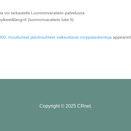
ntia voi tarkastella Luonnonvaratieto-palvelussa
hylkeet&lang=fi (luonnonvaratieto.luke.fi)
000, muuttuneet jääolosuhteet vaikeuttavat norppalaskentoja
appeared 
Copyright © 2025 CRnet.