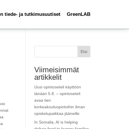
 tiede- ja tutkimusuutiset
GreenLAB
Etsi
Viimeisimmät
artikkelit
Uusi opintoseteli käyttöön
.
tänään 5.8. – opintoseteli
avaa tien
vio
korkeakouluopintoihin ilman
ennat
opiskelupaikkaa jääneille
aa
In Somalia, AI is helping
sa
deliver food to hungry families