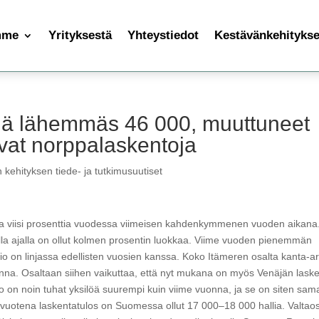
mme
Yrityksestä
Yhteystiedot
Kestävänkehityksen
ellä lähemmäs 46 000, muuttuneet
avat norppalaskentoja
 kehityksen tiede- ja tutkimusuutiset
aa viisi prosenttia vuodessa viimeisen kahdenkymmenen vuoden aikana
a ajalla on ollut kolmen prosentin luokkaa. Viime vuoden pienemmän
o on linjassa edellisten vuosien kanssa. Koko Itämeren osalta kanta-ar
onna. Osaltaan siihen vaikuttaa, että nyt mukana on myös Venäjän lask
 on noin tuhat yksilöä suurempi kuin viime vuonna, ja se on siten sam
vuotena laskentatulos on Suomessa ollut 17 000–18 000 hallia. Valtao