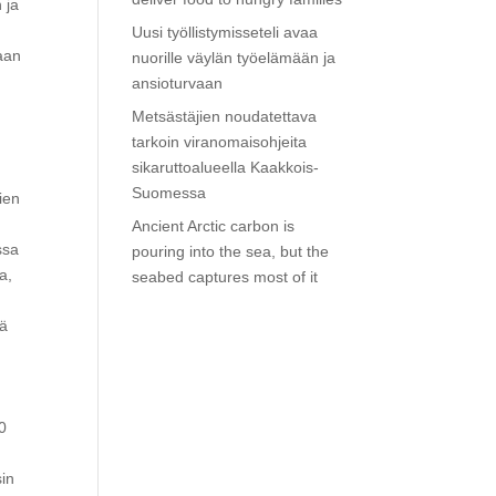
 ja
Uusi työllistymisseteli avaa
taan
nuorille väylän työelämään ja
ansioturvaan
Metsästäjien noudatettava
tarkoin viranomaisohjeita
sikaruttoalueella Kaakkois-
Suomessa
ien
Ancient Arctic carbon is
ssa
pouring into the sea, but the
a,
seabed captures most of it
ää
20
in