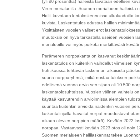
(yli 90 prosenttia) halleista tavataan edelleen k
Viron merialueilla. Suomen merialueen halleista n
Hallit kuvataan lentolaskennoissa ulkoluodoilta 
kuvista. Laskentatulos edustaa hallien minimimäär
Yksittäisten vuosien väliset erot laskentatuloks
muutoksia on hyvä tarkastella useiden vuosien las
merialueille voi myös poiketa merkittävästi kevään
Perämeren norppakanta on kasvanut keskimäärin va
laskentatulos on kuitenkin vaihdellut viimeisen
huhtikuussa tehtävän laskennan aikaisista jääolos
suuria norpparyhmiä, mikä nostaa tuloksen poikk
edellisenä vuonna arvio sen sijaan oli 10 500 nor
laskentaolosuhteissa. Vuosien välinen vaihtelu on
käyttää kasvutrendin arvioinnissa aiempien tulos
suuntaa kuitenkin arvioida näidenkin vuosien peru
laskentalinjoilla havaitut norpat muodostavat ota
aikaan olevien norppien määrä). Kevään 2022 lasken
norppaa. Vastaavasti kevään 2023 otos oli noin 13
Suomen merialueen hallilaskennat tekee Luonno