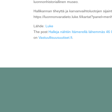
luonnonhistoriallinen museo.
Hallikannan tiheyttä ja karvanvaihtoluotojen sijai
https://luonnonvaratieto.luke.fi/kartat?panel=meri
Lähde:
Luke
The post
Halleja nähtiin Itämerellä lähemmäs 46 
on
Vastuullisuusuutiset.fi
.