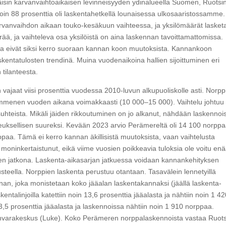
eväisin karvanvaihtoaikaisen levinneisyyden ydinalueella Suomen, Ruotsin
oin 88 prosenttia oli laskentahetkellä lounaisessa ulkosaaristossamme.
karvanvaihdon aikaan touko-kesäkuun vaihteessa, ja yksilömäärät laske
ää, ja vaihteleva osa yksilöistä on aina laskennan tavoittamattomissa.
essa eivät siksi kerro suoraan kannan koon muutoksista. Kannankoon
kentatulosten trendinä. Muina vuodenaikoina hallien sijoittuminen eri
 tilanteesta.
jaat viisi prosenttia vuodessa 2010-luvun alkupuoliskolle asti. Norpp
 kymmenen vuoden aikana voimakkaasti (10 000–15 000). Vaihtelu johtuu
uhteista. Mikäli jäiden rikkoutuminen on jo alkanut, nähdään laskennoi
euksellisen suureksi. Kevään 2023 arvio Perämereltä oli 14 100 norppa
ppaa. Tämä ei kerro kannan äkillisistä muutoksista, vaan vaihtelusta
 moninkertaistunut, eikä viime vuosien poikkeavia tuloksia ole voitu en
ten jatkona. Laskenta-aikasarjan jatkuessa voidaan kannankehityksen
steella. Norppien laskenta perustuu otantaan. Tasavälein lennetyillä
nnan, joka monistetaan koko jääalan laskentakannaksi (jäällä laskenta-
talinjoilla katettiin noin 13,6 prosenttia jääalasta ja nähtiin noin 1 4
,5 prosenttia jääalasta ja laskennoissa nähtiin noin 1 910 norppaa.
nvarakeskus (Luke). Koko Perämeren norppalaskennoista vastaa Ruots