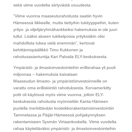
sekä viime vuodelta siirtyvästä osuudesta.
”Viime vuonna maaseuturahoitusta saatiin hyvin
Hämeessä liikkeelle, mutta tiettyihin tukityyppeihin, kuten
yritys- ja viljelijäryhmähankkeiksi hakemuksia ei ole juuri
tullut. Lisäksi alueen tukikelpoisia yrityksiäkin olisi
mahdollista tukea vielä enemmän”, kertovat
kehittämispäällikkö Timo Kukkonen ja
rahoitusasiantuntija Kari Palvaila ELY-keskuksesta.
Ympäristö- ja ilmastoinvestointeihin erillisrahaa yli puoli
miljoonaa – hakemuksia kaivataan
Maaseudun ilmasto- ja ympäristöinvestoinneille on
varattu oma erilliskiintiö rahoituksesta. Korvamerkitty
potti oli käytössä myös viime vuonna, jolloin ELY-
keskuksesta rahoitusta myönnettiin Kanta-Hämeen
puolella merkittävään kosteikkorakentamisinvestointiin
Tammelassa ja Päijät-Hämeessä pohjakynnyksen
rakentamiseen Sysmän Virtaankoskella. Viime vuodelta
rahaa käytettäväksi ympäristö- ja ilmastoinvestointeihin