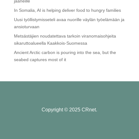
jääneille
In Somalia, AI is helping deliver food to hungry families
Uusi työllistymisseteli avaa nuorille väylän työelämään ja
ansioturvaan
Metsästäjien noudatettava tarkoin viranomaisohjeita
sikaruttoalueella Kaakkois-Suomessa
Ancient Arctic carbon is pouring into the sea, but the
seabed captures most of it
Copyright © 2025 CRnet.