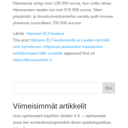
Hämeessä siirtyy noin 130 000 euroa, kun uutta rahaa
Hämeeseen saatiin nyt noin 570 000 euroa. Siten
ympäristö- ja ilmastoinvestointeihin varattu potti nousee
yhteensä suunnilleen 700 000 euroon.
Lähde:
Hämeen ELY-keskus
The post
Hämeen ELY-keskuksella ja Leader-ryhmillä
noin kymmenen miljoonaa jaettavaksi maaseudun
kehittämiseen tälle vuodelle
appeared first on
Vastuullisuusuutiset.fi
.
Etsi
Viimeisimmät artikkelit
Uusi opintoseteli käyttöön tänään 5.8. – opintoseteli
avaa tien korkeakouluopintoihin ilman opiskelupaikkaa