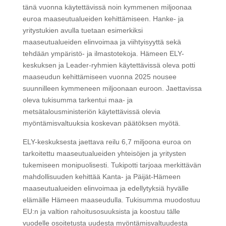
tänä vuonna käytettävissä noin kymmenen miljoonaa
euroa maaseutualueiden kehittämiseen. Hanke- ja
yritystukien avulla tuetaan esimerkiksi
maaseutualueiden elinvoimaa ja viihtyisyyttä sekä
tehdään ympäristö- ja ilmastotekoja. Hämeen ELY-
keskuksen ja Leader-ryhmien käytettävissä oleva potti
maaseudun kehittämiseen vuonna 2025 nousee
suunnilleen kymmeneen miljoonaan euroon. Jaettavissa
oleva tukisumma tarkentui maa- ja
metsätalousministeriön käytettävissä olevia
myöntämisvaltuuksia koskevan päätöksen myötä.
ELY-keskuksesta jaettava reilu 6,7 miljoona euroa on
tarkoitettu maaseutualueiden yhteisöjen ja yritysten
tukemiseen monipuolisesti. Tukipotti tarjoaa merkittävän
mahdollisuuden kehittää Kanta- ja Päijät-Hämeen
maaseutualueiden elinvoimaa ja edellytyksiä hyvälle
elämälle Hämeen maaseudulla. Tukisumma muodostuu
EU:n ja valtion rahoitusosuuksista ja koostuu tälle
vuodelle osoitetusta uudesta myöntämisvaltuudesta