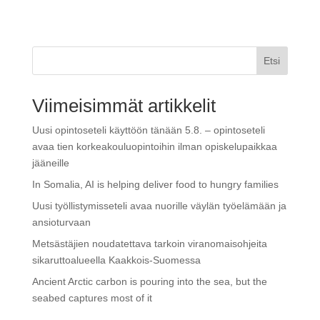
Etsi
Viimeisimmät artikkelit
Uusi opintoseteli käyttöön tänään 5.8. – opintoseteli
avaa tien korkeakouluopintoihin ilman opiskelupaikkaa
jääneille
In Somalia, AI is helping deliver food to hungry families
Uusi työllistymisseteli avaa nuorille väylän työelämään ja
ansioturvaan
Metsästäjien noudatettava tarkoin viranomaisohjeita
sikaruttoalueella Kaakkois-Suomessa
Ancient Arctic carbon is pouring into the sea, but the
seabed captures most of it