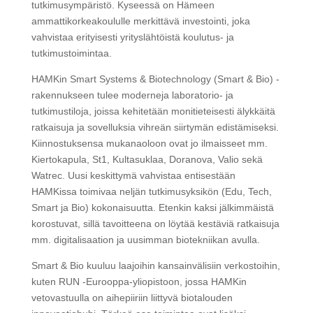
tutkimusympäristö. Kyseessä on Hämeen
ammattikorkeakoululle merkittävä investointi, joka
vahvistaa erityisesti yrityslähtöistä koulutus- ja
tutkimustoimintaa.
HAMKin Smart Systems & Biotechnology (Smart & Bio) -
rakennukseen tulee moderneja laboratorio- ja
tutkimustiloja, joissa kehitetään monitieteisesti älykkäitä
ratkaisuja ja sovelluksia vihreän siirtymän edistämiseksi.
Kiinnostuksensa mukanaoloon ovat jo ilmaisseet mm.
Kiertokapula, St1, Kultasuklaa, Doranova, Valio sekä
Watrec. Uusi keskittymä vahvistaa entisestään
HAMKissa toimivaa neljän tutkimusyksikön (Edu, Tech,
Smart ja Bio) kokonaisuutta. Etenkin kaksi jälkimmäistä
korostuvat, sillä tavoitteena on löytää kestäviä ratkaisuja
mm. digitalisaation ja uusimman biotekniikan avulla.
Smart & Bio kuuluu laajoihin kansainvälisiin verkostoihin,
kuten RUN -Eurooppa-yliopistoon, jossa HAMKin
vetovastuulla on aihepiiriin liittyvä biotalouden