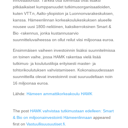
innovaatiohubi. Tärkeä osa toimintaa ovat lisäksi
pitkäaikaiset kumppanuudet tutkimusorganisaatioiden,
kuten VTT:n, Aalto-yliopiston ja Luonnonvarakeskuksen,
kanssa. Hämeenlinnan korkeakoulukeskuksen alueelle
nousee uusi 1800-neliöinen, kaksikerroksinen Smart &
Bio -rakennus, jonka kustannusarvio
suunnitteluvaiheessa on ollut reilut viisi miljoonaa euroa.
Ensimmäisen vaiheen investoinnin lisäksi suunnitelmissa
on toinen vaihe, jossa HAMK rakentaa vielä lisää
tutkimus- ja koulutustiloja erityisesti master- ja
tohtorikoulutuksen vahvistamiseen. Kokonaisuudessaan
suunnitteilla olevat investoinnit ovat suuruudeltaan noin
16 miljoonaa euroa.
Lähde:
Hämeen ammattikorkeakoulu HAMK
The post
HAMK vahvistaa tutkimustaan edelleen: Smart
& Bio on miljoonainvestointi Hämeenlinnaan
appeared
first on
Vastuullisuusuutiset.fi
.