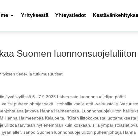
mme
Yrityksestä
Yhteystiedot
Kestävänkehityksen
aa Suomen luonnonsuojeluliiton
ityksen tiede- ja tutkimusuutiset
ttiin Jyväskylässä 6.–7.9.2025 Lähes sata luonnonsuojelijaa päätti
itsi puheenjohtajat sekä liittohallitukselle että -valtuustolle. Valtuust
uheenjohtajana jatkava Hanna Halmeenpää. Luonnonsuojeluliiton hallituk
M Hanna Halmeenpää Kalajoelta. “Kiitän liittokokousta luottamuksesta 
eluliittoa tarvitaan nyt enemmän kuin koskaan, sillä ympäristöasiat ova
 jyrän alle”, sanoo Suomen luonnonsuojeluliiton puheenjohtaja Hanna