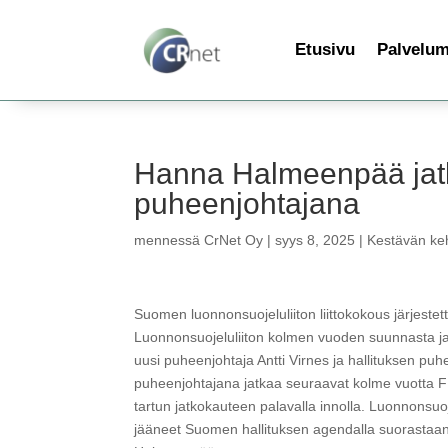
Etusivu
Palvelu
Hanna Halmeenpää jatk
puheenjohtajana
mennessä
CrNet Oy
|
syys 8, 2025
|
Kestävän keh
Suomen luonnonsuojeluliiton liittokokous järjeste
Luonnonsuojeluliiton kolmen vuoden suunnasta ja val
uusi puheenjohtaja Antti Virnes ja hallituksen p
puheenjohtajana jatkaa seuraavat kolme vuotta F
tartun jatkokauteen palavalla innolla. Luonnonsuoj
jääneet Suomen hallituksen agendalla suorastaan