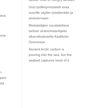
Uusi työllistymisseteli avaa
nuorille väylän työelämään ja
kava
ansioturvaan
Metsästäjien noudatettava
tarkoin viranomaisohjeita
emme
sikaruttoalueella Kaakkois-
Suomessa
Ancient Arctic carbon is
pouring into the sea, but the
seabed captures most of it
n.
apani
sta.