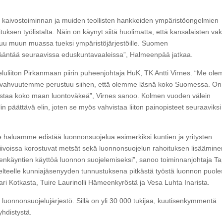
kä kaivostoiminnan ja muiden teollisten hankkeiden ympäristöongelmien
ksen työlistalta. Näin on käynyt siitä huolimatta, että kansalaisten va
ituu muun muassa tueksi ympäristöjärjestöille. Suomen
kääntää seuraavissa eduskuntavaaleissa”, Halmeenpää jatkaa.
eluliiton Pirkanmaan piirin puheenjohtaja HuK, TK Antti Virnes. “Me ol
 ja vahvuutemme perustuu siihen, että olemme läsnä koko Suomessa. On
dustaa koko maan luontoväkeä”, Virnes sanoo. Kolmen vuoden välein
in päättävä elin, joten se myös vahvistaa liiton painopisteet seuraaviksi
e haluamme edistää luonnonsuojelua esimerkiksi kuntien ja yritysten
ivoissa korostuvat metsät sekä luonnonsuojelun rahoituksen lisäämine
denkäyntien käyttöä luonnon suojelemiseksi”, sanoo toiminnanjohtaja T
 Helteelle kunniajäsenyyden tunnustuksena pitkästä työstä luonnon puole
ri Kotkasta, Tuire Laurinolli Hämeenkyröstä ja Vesa Luhta Inarista.
luonnonsuojelujärjestö. Sillä on yli 30 000 tukijaa, kuutisenkymmentä
yhdistystä.