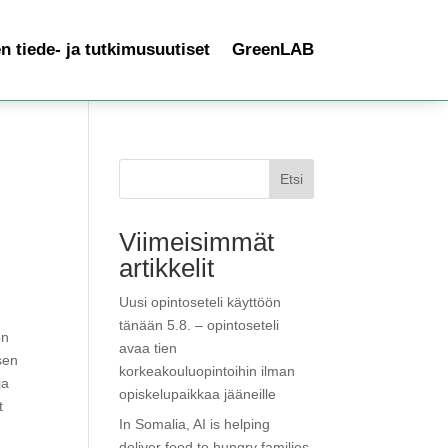
 tiede- ja tutkimusuutiset
GreenLAB
Etsi
Viimeisimmät
artikkelit
Uusi opintoseteli käyttöön
tänään 5.8. – opintoseteli
on
avaa tien
sen
korkeakouluopintoihin ilman
ja
opiskelupaikkaa jääneille
t
In Somalia, AI is helping
deliver food to hungry families