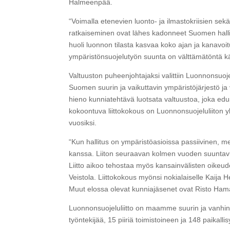
Halmeenpää.
“Voimalla etenevien luonto- ja ilmastokriisien se
ratkaiseminen ovat lähes kadonneet Suomen hallitu
huoli luonnon tilasta kasvaa koko ajan ja kanavo
ympäristönsuojelutyön suunta on välttämätöntä 
Valtuuston puheenjohtajaksi valittiin Luonnonsuoj
Suomen suurin ja vaikuttavin ympäristöjärjestö
hieno kunniatehtävä luotsata valtuustoa, joka e
kokoontuva liittokokous on Luonnonsuojeluliiton yl
vuosiksi.
“Kun hallitus on ympäristöasioissa passiivinen, m
kanssa. Liiton seuraavan kolmen vuoden suuntavi
Liitto aikoo tehostaa myös kansainvälisten oikeu
Veistola. Liittokokous myönsi nokialaiselle Kaija
Muut elossa olevat kunniajäsenet ovat Risto Hama
Luonnonsuojeluliitto on maamme suurin ja vanhin 
työntekijää, 15 piiriä toimistoineen ja 148 paikallis