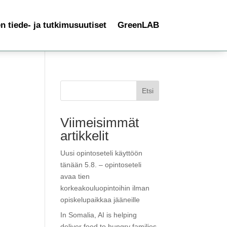
 tiede- ja tutkimusuutiset
GreenLAB
Etsi
Viimeisimmät
artikkelit
Uusi opintoseteli käyttöön
tänään 5.8. – opintoseteli
avaa tien
korkeakouluopintoihin ilman
opiskelupaikkaa jääneille
In Somalia, AI is helping
deliver food to hungry families