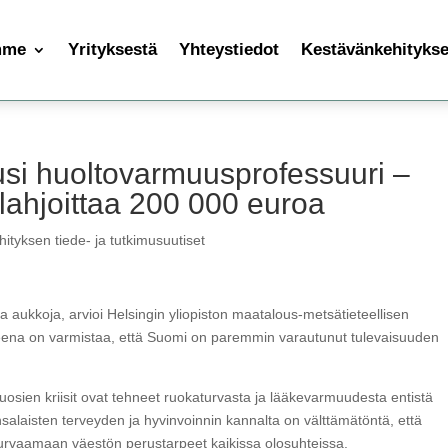
mme
Yrityksestä
Yhteystiedot
Kestävänkehityksen
uusi huoltovarmuusprofessuuri –
lahjoittaa 200 000 euroa
ityksen tiede- ja tutkimusuutiset
a aukkoja, arvioi Helsingin yliopiston maatalous-metsätieteellisen
eena on varmistaa, että Suomi on paremmin varautunut tulevaisuuden
 vuosien kriisit ovat tehneet ruokaturvasta ja lääkevarmuudesta entistä
alaisten terveyden ja hyvinvoinnin kannalta on välttämätöntä, että
 turvaamaan väestön perustarpeet kaikissa olosuhteissa.