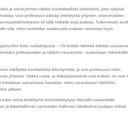
en ja sidosryhmien välistä monitieteellistä yhteistyötä, jotta nykyisiä
hvistaa. Uusi professuuri edistää yhteistyötä yritysten, viranomaisten,
ltovarmuustutkimuksessa on tällä hetkellä isoja aukkoja. Tutkimuksen avul
mille siitä, miten tuotteiden saatavuutta voidaan varmistaa myös
iahuollon koko ruokaketjussa. – On erittäin tärkeää edistää uusiutuvia
merkiksi polttoaineiden ja sähkön varastointia – kuitenkaan riskienhalli
nen edellyttää monitieteistä lähestymistä, ja uusi professuuri onkin
an yhteinen. Vaikka ruoka- ja lääkejärjestelmät ovat erillisiä, ne ovat
sä kohdataan samanlaisia haasteita: miten varaudutaan häiriöihin,
isin jälkeen.
tulee vahva keskittymä kriisinsietokykyyn liittyvälle osaamiselle.
an ja lääkehallinnan varmuuden hallinnan näkökulmia tuodaan entistä