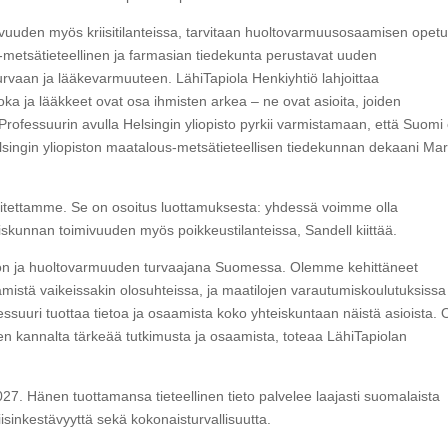
avuuden myös kriisitilanteissa, tarvitaan huoltovarmuusosaamisen opet
us-metsätieteellinen ja farmasian tiedekunta perustavat uuden
urvaan ja lääkevarmuuteen. LähiTapiola Henkiyhtiö lahjoittaa
a ja lääkkeet ovat osa ihmisten arkea – ne ovat asioita, joiden
ofessuurin avulla Helsingin yliopisto pyrkii varmistamaan, että Suomi
lsingin yliopiston maatalous-metsätieteellisen tiedekunnan dekaani Mar
avoitettamme. Se on osoitus luottamuksesta: yhdessä voimme olla
skunnan toimivuuden myös poikkeustilanteissa, Sandell kiittää.
nnon ja huoltovarmuuden turvaajana Suomessa. Olemme kehittäneet
ttämistä vaikeissakin olosuhteissa, ja maatilojen varautumiskoulutuksissa
fessuuri tuottaa tietoa ja osaamista koko yhteiskuntaan näistä asioista.
 kannalta tärkeää tutkimusta ja osaamista, toteaa LähiTapiolan
027. Hänen tuottamansa tieteellinen tieto palvelee laajasti suomalaista
sinkestävyyttä sekä kokonaisturvallisuutta.