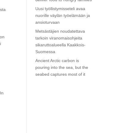
Uusi työllistymisseteli avaa
usta
nuorille väylän työelämään ja
ansioturvaan
Metsästäjien noudatettava
 on
tarkoin viranomaisohjeita
i
sikaruttoalueella Kaakkois-
Suomessa
Ancient Arctic carbon is
pouring into the sea, but the
seabed captures most of it
 On