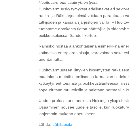
Huoltovarmuus vaatii yhteistyötä
Huoltovarmuuskysymykset edellyttävät eri sektoreid
ruoka- ja lääkejärjestelmiä voidaan parantaa ja va
tutkijoiden ja kansalaisjärjestöjen välillä. – Huo
tuotamme arvokasta tietoa päättäjille ja sidosryh
poikkeusoloissa, Sandell kertoo.
Raininko nostaa ajankohtaisena esimerkkinä energ
kotimaisia energiaratkaisuja, varavoimaa sekä esi
unohtamatta.
Huoltovarmuuteen liittyvien kysymysten ratkaisemi
maatalous-metsätieteellisen ja farmasian tiedekunn
kytkeytyneet toisiinsa ja poikkeustilanteessa niis
sopeudutaan muutoksiin ja palataan normaaliin kri
Uuden professuurin ansiosta Helsingin yliopistosta 
Osaaminen nousee uudelle tasolle, kun ruokaturv
laajemmin mukaan opetukseen.
Lähde:
Lähitapiola