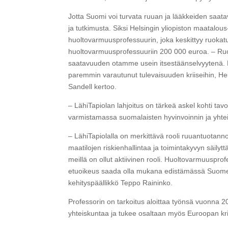
Jotta Suomi voi turvata ruuan ja lääkkeiden saat
ja tutkimusta. Siksi Helsingin yliopiston maatalo
huoltovarmuusprofessuurin, joka keskittyy ruokat
huoltovarmuusprofessuuriin 200 000 euroa. – Ruok
saatavuuden otamme usein itsestäänselvyytenä. Pr
paremmin varautunut tulevaisuuden kriiseihin, He
Sandell kertoo.
– LähiTapiolan lahjoitus on tärkeä askel kohti t
varmistamassa suomalaisten hyvinvoinnin ja yhtei
– LähiTapiolalla on merkittävä rooli ruuantuota
maatilojen riskienhallintaa ja toimintakyvyn säily
meillä on ollut aktiivinen rooli. Huoltovarmuuspro
etuoikeus saada olla mukana edistämässä Suomen
kehityspäällikkö Teppo Raininko.
Professorin on tarkoitus aloittaa työnsä vuonna 2
yhteiskuntaa ja tukee osaltaan myös Euroopan krii