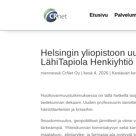
Etusivu
Palvelu
Helsingin yliopistoon 
LähiTapiola Henkiyhtiö 
mennessä
CrNet Oy
|
kesä 4, 2026
|
Kestävän keh
Huoltovarmuustutkimuksessa on tällä hetkellä isoj
tiedekunnan dekaani. Uuden professuurin tavoitt
häiriötilanteisiin ja kriiseihin.
Ilmastonmuutos, geopoliittiset jännitteet ja viime
tärkeämpiä. Yhteiskunnan toimintakyvyn sekä kans
maatalous-, elintarvike- ja farmasia-ala pystyvät