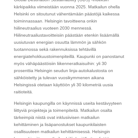
kärkipaikka viimeistään vuonna 2025. Matkailun ohella
Helsinki on sitoutunut vähentämään päästöjä kaikessa
toiminnassaan. Helsingin tavoitteena onkin
hiilineutraalius vuoteen 2030 mennessä.
Hiilineutraaliustavoitteisiin päästään etenkin lisäämällä
uusiutuvan energian osuutta lämmön ja sähkön
tuotannossa sekä rakennuksissa tehtävillä
energiatehokkuustoimenpiteillä. Kaupunki on panostanut
myös vähäpäästöisiin liikenneratkaisuihin: yli 30
prosenttia Helsingin seudun linja-autokalustosta on
sähköistetty ja tulevan vuosikymmenen aikana
Helsingissä otetaan käyttöön yli 30 kilometriä uusia
raitioteitä.
Helsingin kaupungilla on käynnissä useita kestävyyteen
liittyviä projekteja ja toimenpiteitä. Matkailun osalta
tärkeimpiä niistä ovat inklusiivisen matkailun
kehittäminen ja lisäpanostukset kaupunkilaisten
osallisuuteen matkailun kehittämisessä. Helsingin