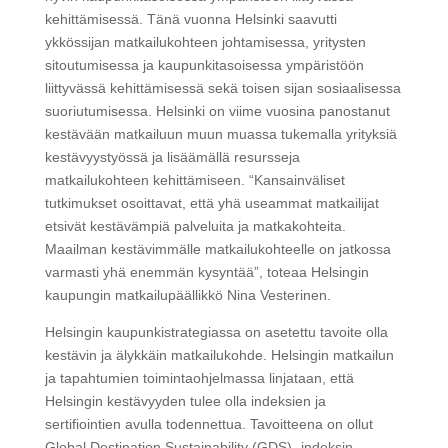
kehittämisessä. Tänä vuonna Helsinki saavutti
ykkössijan matkailukohteen johtamisessa, yritysten
sitoutumisessa ja kaupunkitasoisessa ympäristöön
liittyvässä kehittämisessä sekä toisen sijan sosiaalisessa
suoriutumisessa. Helsinki on viime vuosina panostanut
kestävään matkailuun muun muassa tukemalla yrityksiä
kestävyystyössä ja lisäämällä resursseja
matkailukohteen kehittämiseen. “Kansainväliset
tutkimukset osoittavat, että yhä useammat matkailijat
etsivät kestävämpiä palveluita ja matkakohteita.
Maailman kestävimmälle matkailukohteelle on jatkossa
varmasti yhä enemmän kysyntää”, toteaa Helsingin
kaupungin matkailupäällikkö Nina Vesterinen.
Helsingin kaupunkistrategiassa on asetettu tavoite olla
kestävin ja älykkäin matkailukohde. Helsingin matkailun
ja tapahtumien toimintaohjelmassa linjataan, että
Helsingin kestävyyden tulee olla indeksien ja
sertifiointien avulla todennettua. Tavoitteena on ollut
Global Destination Sustainability (GDS) -indeksin