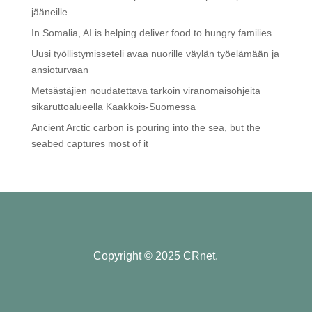
jääneille
In Somalia, AI is helping deliver food to hungry families
Uusi työllistymisseteli avaa nuorille väylän työelämään ja
ansioturvaan
Metsästäjien noudatettava tarkoin viranomaisohjeita
sikaruttoalueella Kaakkois-Suomessa
Ancient Arctic carbon is pouring into the sea, but the
seabed captures most of it
Copyright © 2025 CRnet.