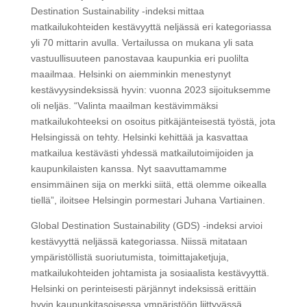
Destination Sustainability -indeksi mittaa
matkailukohteiden kestävyyttä neljässä eri kategoriassa
yli 70 mittarin avulla. Vertailussa on mukana yli sata
vastuullisuuteen panostavaa kaupunkia eri puolilta
maailmaa. Helsinki on aiemminkin menestynyt
kestävyysindeksissä hyvin: vuonna 2023 sijoituksemme
oli neljäs. “Valinta maailman kestävimmäksi
matkailukohteeksi on osoitus pitkäjänteisestä työstä, jota
Helsingissä on tehty. Helsinki kehittää ja kasvattaa
matkailua kestävästi yhdessä matkailutoimijoiden ja
kaupunkilaisten kanssa. Nyt saavuttamamme
ensimmäinen sija on merkki siitä, että olemme oikealla
tiellä”, iloitsee Helsingin pormestari Juhana Vartiainen.
Global Destination Sustainability (GDS) -indeksi arvioi
kestävyyttä neljässä kategoriassa. Niissä mitataan
ympäristöllistä suoriutumista, toimittajaketjuja,
matkailukohteiden johtamista ja sosiaalista kestävyyttä.
Helsinki on perinteisesti pärjännyt indeksissä erittäin
hyvin kaupunkitasoisessa ympäristöön liittyvässä