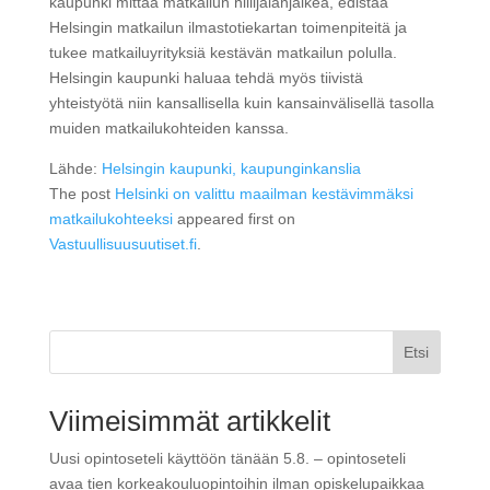
kaupunki mittaa matkailun hiilijalanjälkeä, edistää
Helsingin matkailun ilmastotiekartan toimenpiteitä ja
tukee matkailuyrityksiä kestävän matkailun polulla.
Helsingin kaupunki haluaa tehdä myös tiivistä
yhteistyötä niin kansallisella kuin kansainvälisellä tasolla
muiden matkailukohteiden kanssa.
Lähde:
Helsingin kaupunki, kaupunginkanslia
The post
Helsinki on valittu maailman kestävimmäksi
matkailukohteeksi
appeared first on
Vastuullisuusuutiset.fi
.
Etsi
Viimeisimmät artikkelit
Uusi opintoseteli käyttöön tänään 5.8. – opintoseteli
avaa tien korkeakouluopintoihin ilman opiskelupaikkaa