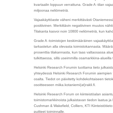
kvartaalin loppuun verrattuna. Grade A -tilan vajaa
miljoonaa neliömetriä.
Vajaakäyttöaste väheni merkittävästi Otaniemessä 
positiivinen. Merkittävin negatiivinen muutos näht
Tilakanta kasvoi noin 10800 neliömetriä, kun kah
Grade A -toimistojen keskimääräinen vajaakäyttöas
tarkastelun alla olevasta toimistokannasta. Määrä
prosenttia tilakannasta, kun taas valtaosassa alu
tulkittaessa, sillä useimmilla osamarkkina-alueil
Helsinki Research Forumin tuottama tieto julkaist
yhteydessä Helsinki Research Forumin aiempien tutk
osalta. Tiedot on päivitetty kohdekohtaiseen tieto
osoitteeseen miika.kotaniemi(at)rakli.fi.
Helsinki Research Forum on kiinteistöalan asiantu
toimistomarkkinoista julkaistavan tiedon laatua j
Cushman & Wakefield, Colliers, KTI Kiinteistötiet
puitteet toiminnalle.