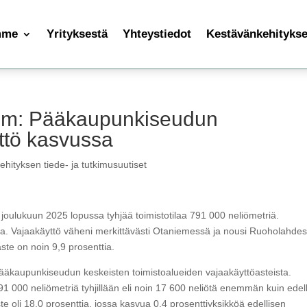
mme
Yrityksestä
Yhteystiedot
Kestävänkehityksen
rum: Pääkaupunkiseudun
yttö kasvussa
hityksen tiede- ja tutkimusuutiset
 joulukuun 2025 lopussa tyhjää toimistotilaa 791 000 neliömetriä.
ia. Vajaakäyttö väheni merkittävästi Otaniemessä ja nousi Ruoholahdes
ste on noin 9,9 prosenttia.
pääkaupunkiseudun keskeisten toimistoalueiden vajaakäyttöasteista.
91 000 neliömetriä tyhjillään eli noin 17 600 neliötä enemmän kuin edel
e oli 18,0 prosenttia, jossa kasvua 0,4 prosenttiyksikköä edellisen