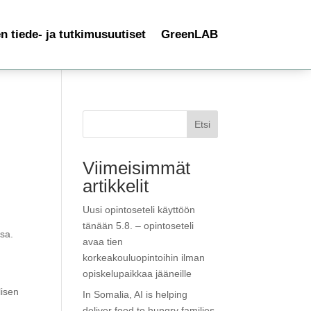
 tiede- ja tutkimusuutiset
GreenLAB
Etsi
Viimeisimmät
artikkelit
Uusi opintoseteli käyttöön
tänään 5.8. – opintoseteli
sa.
avaa tien
korkeakouluopintoihin ilman
opiskelupaikkaa jääneille
lisen
In Somalia, AI is helping
deliver food to hungry families