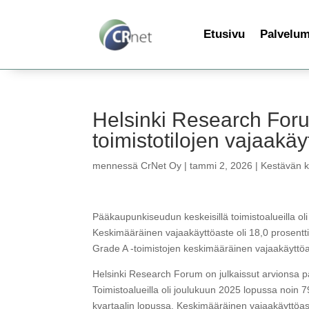
Etusivu
Palvelu
Helsinki Research Fo
toimistotilojen vajaakä
mennessä
CrNet Oy
|
tammi 2, 2026
|
Kestävän ke
Pääkaupunkiseudun keskeisillä toimistoalueilla oli
Keskimääräinen vajaakäyttöaste oli 18,0 prosentt
Grade A -toimistojen keskimääräinen vajaakäyttöa
Helsinki Research Forum on julkaissut arvionsa 
Toimistoalueilla oli joulukuun 2025 lopussa noin 7
kvartaalin lopussa. Keskimääräinen vajaakäyttöast