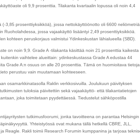
käyttöaste oli 9,9 prosenttia. Tilakanta kvartaalin lopussa oli noin 4,4
(-3,85 prosenttiyksikköä), jossa nettokäyttöönotto oli 6600 neliömetriä
iin Ruoholahdessa, jossa vajaakäyttö lisääntyi 2,49 prosenttiyksikköä.
den kohteen peruskorjaus valmistui Ydinkeskustan lähialueella (SBD).
te on noin 9,9. Grade A -tilakanta käsittää noin 21 prosenttia kaikesta
 kuitenkin vaihtelee alueittain: ydinkeskustassa Grade A edustaa 44
eita Grade A:n osuus on alle 20 prosenttia. Tämä on huomioitava tietoja
la tieto perustuu vain muutamaan kohteeseen.
aan osamarkkinatasolla Raklin verkkosivuilla. Joulukuun päivityksen
imusten tuloksia päivitettiin sekä vajaakäyttö- että tilakantatietojen
kantaan, joka toimitetaan pyydettäessä. Tiedustelut sähköpostilla
ntijayritysten tutkimusfoorumi, jonka tavoitteena on parantaa Helsingin
a läpinäkyvyyttä. Yhteistyössä ovat mukana tällä hetkellä CBRE, JLL,
o ja Reagle. Rakli toimii Research Forumin kumppanina ja tarjoaa teknis