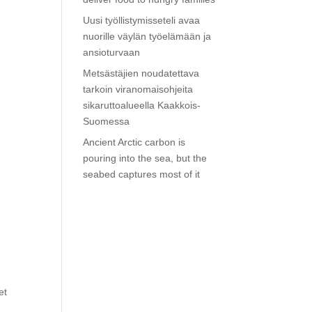
Uusi työllistymisseteli avaa
nuorille väylän työelämään ja
ansioturvaan
Metsästäjien noudatettava
tarkoin viranomaisohjeita
sikaruttoalueella Kaakkois-
Suomessa
Ancient Arctic carbon is
pouring into the sea, but the
seabed captures most of it
et