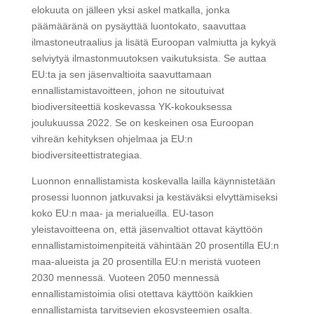
elokuuta on jälleen yksi askel matkalla, jonka
päämääränä on pysäyttää luontokato, saavuttaa
ilmastoneutraalius ja lisätä Euroopan valmiutta ja kykyä
selviytyä ilmastonmuutoksen vaikutuksista. Se auttaa
EU:ta ja sen jäsenvaltioita saavuttamaan
ennallistamistavoitteen, johon ne sitoutuivat
biodiversiteettiä koskevassa YK-kokouksessa
joulukuussa 2022. Se on keskeinen osa Euroopan
vihreän kehityksen ohjelmaa ja EU:n
biodiversiteettistrategiaa.
Luonnon ennallistamista koskevalla lailla käynnistetään
prosessi luonnon jatkuvaksi ja kestäväksi elvyttämiseksi
koko EU:n maa- ja merialueilla. EU-tason
yleistavoitteena on, että jäsenvaltiot ottavat käyttöön
ennallistamistoimenpiteitä vähintään 20 prosentilla EU:n
maa-alueista ja 20 prosentilla EU:n meristä vuoteen
2030 mennessä. Vuoteen 2050 mennessä
ennallistamistoimia olisi otettava käyttöön kaikkien
ennallistamista tarvitsevien ekosysteemien osalta.