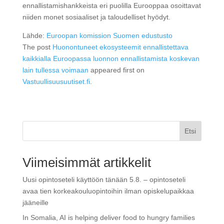
ennallistamishankkeista eri puolilla Eurooppaa osoittavat
niiden monet sosiaaliset ja taloudelliset hyödyt.
Lähde:
Euroopan komission Suomen edustusto
The post
Huonontuneet ekosysteemit ennallistettava
kaikkialla Euroopassa luonnon ennallistamista koskevan
lain tullessa voimaan
appeared first on
Vastuullisuusuutiset.fi
.
Etsi
Viimeisimmät artikkelit
Uusi opintoseteli käyttöön tänään 5.8. – opintoseteli
avaa tien korkeakouluopintoihin ilman opiskelupaikkaa
jääneille
In Somalia, AI is helping deliver food to hungry families