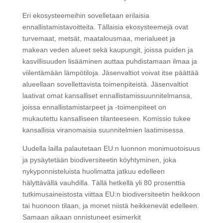
Eri ekosysteemeihin sovelletaan erilaisia
ennallistamistavoitteita. Tällaisia ekosysteemejä ovat
turvemaat, metsät, maatalousmaa, merialueet ja
makean veden alueet sekä kaupungit, joissa puiden ja
kasvillisuuden lisääminen auttaa puhdistamaan ilmaa ja
viilentämään lämpötiloja. Jäsenvaltiot voivat itse päättää
alueellaan sovellettavista toimenpiteistä. Jäsenvaltiot
laativat omat kansalliset ennallistamissuunnitelmansa,
joissa ennallistamistarpeet ja -toimenpiteet on
mukautettu kansalliseen tilanteeseen. Komissio tukee
kansallisia viranomaisia suunnitelmien laatimisessa.
Uudella lailla palautetaan EU:n luonnon monimuotoisuus
ja pysäytetään biodiversiteetin köyhtyminen, joka
nykyponnisteluista huolimatta jatkuu edelleen
hälyttävällä vauhdilla. Tällä hetkellä yli 80 prosenttia
tutkimusaineistosta viittaa EU:n biodiversiteetin heikkoon
tai huonoon tilaan, ja monet niistä heikkenevät edelleen.
Samaan aikaan onnistuneet esimerkit