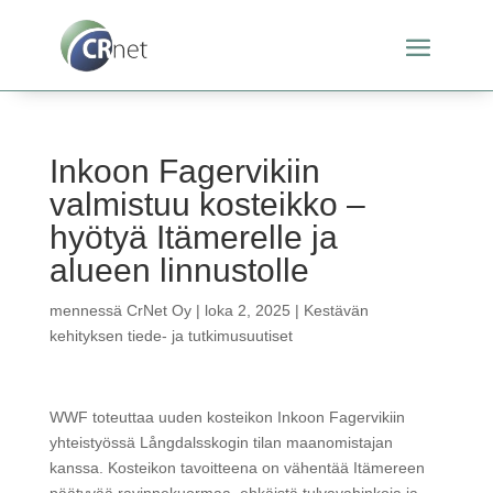
Inkoon Fagervikiin
valmistuu kosteikko –
hyötyä Itämerelle ja
alueen linnustolle
mennessä
CrNet Oy
|
loka 2, 2025
|
Kestävän
kehityksen tiede- ja tutkimusuutiset
WWF toteuttaa uuden kosteikon Inkoon Fagervikiin
yhteistyössä Långdalsskogin tilan maanomistajan
kanssa. Kosteikon tavoitteena on vähentää Itämereen