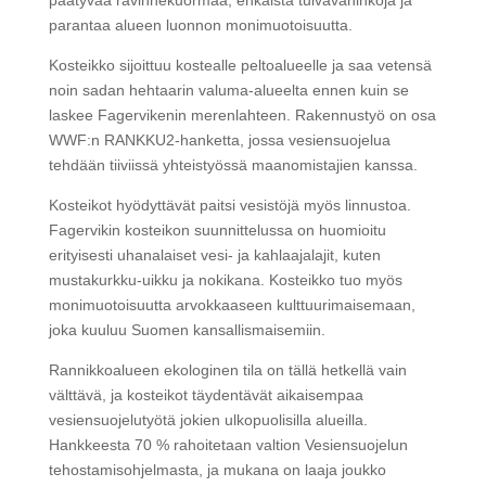
päätyvää ravinnekuormaa, ehkäistä tulvavahinkoja ja
parantaa alueen luonnon monimuotoisuutta.
Kosteikko sijoittuu kostealle peltoalueelle ja saa vetensä
noin sadan hehtaarin valuma-alueelta ennen kuin se
laskee Fagervikenin merenlahteen. Rakennustyö on osa
WWF:n RANKKU2-hanketta, jossa vesiensuojelua
tehdään tiiviissä yhteistyössä maanomistajien kanssa.
Kosteikot hyödyttävät paitsi vesistöjä myös linnustoa.
Fagervikin kosteikon suunnittelussa on huomioitu
erityisesti uhanalaiset vesi- ja kahlaajalajit, kuten
mustakurkku-uikku ja nokikana. Kosteikko tuo myös
monimuotoisuutta arvokkaaseen kulttuurimaisemaan,
joka kuuluu Suomen kansallismaisemiin.
Rannikkoalueen ekologinen tila on tällä hetkellä vain
välttävä, ja kosteikot täydentävät aikaisempaa
vesiensuojelutyötä jokien ulkopuolisilla alueilla.
Hankkeesta 70 % rahoitetaan valtion Vesiensuojelun
tehostamisohjelmasta, ja mukana on laaja joukko