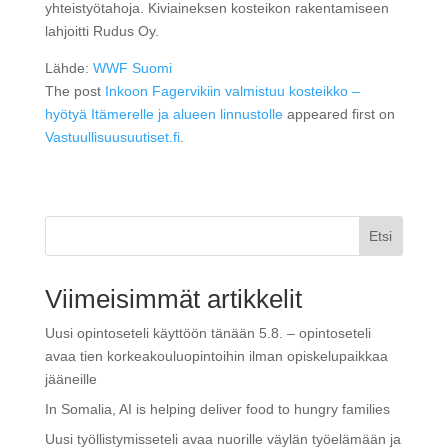
yhteistyötahoja. Kiviaineksen kosteikon rakentamiseen
lahjoitti Rudus Oy.
Lähde:
WWF Suomi
The post
Inkoon Fagervikiin valmistuu kosteikko –
hyötyä Itämerelle ja alueen linnustolle
appeared first on
Vastuullisuusuutiset.fi
.
Etsi
Viimeisimmät artikkelit
Uusi opintoseteli käyttöön tänään 5.8. – opintoseteli
avaa tien korkeakouluopintoihin ilman opiskelupaikkaa
jääneille
In Somalia, AI is helping deliver food to hungry families
Uusi työllistymisseteli avaa nuorille väylän työelämään ja