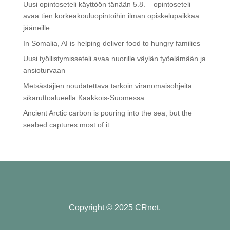
Uusi opintoseteli käyttöön tänään 5.8. – opintoseteli
avaa tien korkeakouluopintoihin ilman opiskelupaikkaa
jääneille
In Somalia, AI is helping deliver food to hungry families
Uusi työllistymisseteli avaa nuorille väylän työelämään ja
ansioturvaan
Metsästäjien noudatettava tarkoin viranomaisohjeita
sikaruttoalueella Kaakkois-Suomessa
Ancient Arctic carbon is pouring into the sea, but the
seabed captures most of it
Copyright © 2025 CRnet.