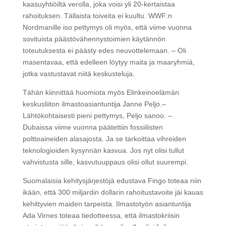
kaasuyhtiöiltä verolla, joka voisi yli 20-kertaistaa
rahoituksen. Tällaista toiveita ei kuultu. WWF:n
Nordmanille iso pettymys oli myös, että viime vuonna
sovituista päästövähennystoimien käytännön
toteutuksesta ei päästy edes neuvottelemaan. – Oli
masentavaa, että edelleen löytyy maita ja maaryhmiä,
jotka vastustavat niitä keskusteluja.
Tähän kiinnittää huomiota myös Elinkeinoelämän
keskusliiton ilmastoasiantuntija Janne Peljo.–
Lähtökohtaisesti pieni pettymys, Peljo sanoo. –
Dubaissa viime vuonna päätettiin fossiilisten
polttoaineiden alasajosta. Ja se tarkoittaa vihreiden
teknologioiden kysynnän kasvua. Jos nyt olisi tullut
vahvistusta sille, kasvutuuppaus olisi ollut suurempi.
Suomalaisia kehitysjärjestöjä edustava Fingo toteaa niin
ikään, että 300 miljardin dollarin rahoitustavoite jäi kauas
kehittyvien maiden tarpeista. Ilmastotyön asiantuntija
Ada Virnes toteaa tiedotteessa, että ilmastokriisin