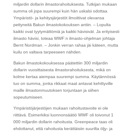
miljardin dollarin ilmastorahoituksesta. Tutkijan mukaan
summa oli jopa suurempi kuin hän uskalsi odottaa.
Ympäristö- ja kehitysjärjestöt ilmoittivat olevansa
pettyneitä Bakun ilmastokokouksen antiin. – Lopulta
kaikki ovat tyytymättömiä ja kaikki hävisivät. Ja erityisesti
ilmasto hävisi, toteaa WWF:n ilmasto-ohjelman johtaja
Bernt Nordman. – Jonkin verran rahaa jäi käteen, mutta
kuilu on valtava tarpeeseen nähden.
Bakun ilmastokokouksessa päätettiin 300 miljardin
dollarin vuosittaisesta ilmastorahoituksesta, mikä on
kolme kertaa aiempaa suurempi summa. Käytännössä
tuo on summa, jonka rikkaat maat antavat kehittyville
maille ilmastonmuutoksen torjuntaan ja siihen
sopeutumiseen.
Ympäristöjärjestöjen mukaan rahoitustavoite ei ole
riittävä. Esimerkiksi luonnonsäätiö WWF oli toivonut 1
000 miljardin dollarin rahoitusta. Greenpeace taas oli
ehdottanut, että rahoitusta kerättäisiin suurilta öljy- ja