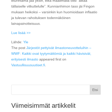
eturintama jää yksin, eikä maailmalla olisi ”aikaa
tällaiselle vitkuttelulle”. Kunnianhimon taso jäi Fingon
mukaan heikoksi – varsinkin kun huomioidaan inflaatio
ja tulevan rahoituksen todennäköinen
lainapainotteisuus.
Lue lisää >>
Lähde:
Yle
The post
Järjestöt pettyivät ilmastoneuvotteluihin –
WWF: Kaikki ovat tyytymättömiä ja kaikki hävisivät,
erityisesti ilmasto
appeared first on
Vastuullisuusuutiset.fi
.
Etsi
Viimeisimmät artikkelit