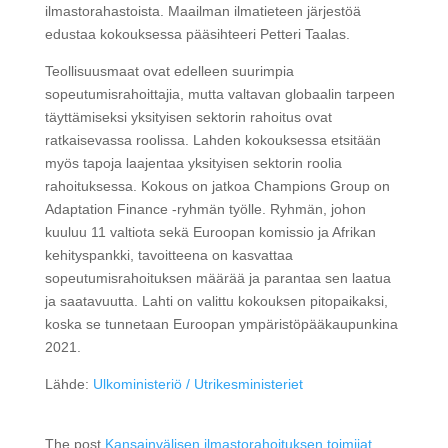
ilmastorahastoista. Maailman ilmatieteen järjestöä
edustaa kokouksessa pääsihteeri Petteri Taalas.
Teollisuusmaat ovat edelleen suurimpia
sopeutumisrahoittajia, mutta valtavan globaalin tarpeen
täyttämiseksi yksityisen sektorin rahoitus ovat
ratkaisevassa roolissa. Lahden kokouksessa etsitään
myös tapoja laajentaa yksityisen sektorin roolia
rahoituksessa. Kokous on jatkoa Champions Group on
Adaptation Finance -ryhmän työlle. Ryhmän, johon
kuuluu 11 valtiota sekä Euroopan komissio ja Afrikan
kehityspankki, tavoitteena on kasvattaa
sopeutumisrahoituksen määrää ja parantaa sen laatua
ja saatavuutta. Lahti on valittu kokouksen pitopaikaksi,
koska se tunnetaan Euroopan ympäristöpääkaupunkina
2021.
Lähde:
Ulkoministeriö / Utrikesministeriet
The post
Kansainvälisen ilmastorahoituksen toimijat