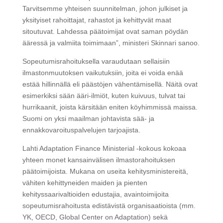
Tarvitsemme yhteisen suunnitelman, johon julkiset ja
yksityiset rahoittajat, rahastot ja kehittyvät maat
sitoutuvat. Lahdessa päätoimijat ovat saman pöydän
ääressä ja valmiita toimimaan”, ministeri Skinnari sanoo.
Sopeutumisrahoituksella varaudutaan sellaisiin
ilmastonmuutoksen vaikutuksiin, joita ei voida enää
estää hillinnällä eli päästöjen vähentämisellä. Näitä ovat
esimerkiksi sään ääri-ilmiöt, kuten kuivuus, tulvat tai
hurrikaanit, joista kärsitään eniten köyhimmissä maissa.
Suomi on yksi maailman johtavista sää- ja
ennakkovaroituspalvelujen tarjoajista.
Lahti Adaptation Finance Ministerial -kokous kokoaa
yhteen monet kansainvälisen ilmastorahoituksen
päätoimijoista. Mukana on useita kehitysministereitä,
vähiten kehittyneiden maiden ja pienten
kehityssaarivaltioiden edustajia, avaintoimijoita
sopeutumisrahoitusta edistävistä organisaatioista (mm.
YK, OECD, Global Center on Adaptation) sekä