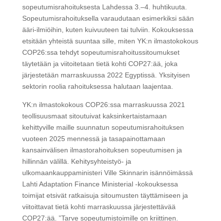
sopeutumisrahoituksesta Lahdessa 3.–4. huhtikuuta.
Sopeutumisrahoituksella varaudutaan esimerkiksi sään
ääri-ilmiöihin, kuten kuivuuteen tai tulviin. Kokouksessa
etsitään yhteistä suuntaa sille, miten YK:n ilmastokokous
COP26:ssa tehdyt sopeutumisrahoitussitoumukset
täytetään ja viitoitetaan tietä kohti COP27:ää, joka
järjestetään marraskuussa 2022 Egyptissä. Yksityisen
sektorin roolia rahoituksessa halutaan laajentaa.
YK:n ilmastokokous COP26:ssa marraskuussa 2021
teollisuusmaat sitoutuivat kaksinkertaistamaan
kehittyville maille suunnatun sopeutumisrahoituksen
vuoteen 2025 mennessä ja tasapainottamaan
kansainvälisen ilmastorahoituksen sopeutumisen ja
hillinnän välillä. Kehitysyhteistyö- ja
ulkomaankauppaministeri Ville Skinnarin isännöimässä
Lahti Adaptation Finance Ministerial -kokouksessa
toimijat etsivät ratkaisuja sitoumusten täyttämiseen ja
viitoittavat tietä kohti marraskuussa järjestettävää
COP27:ää. ”Tarve sopeutumistoimille on kriittinen.