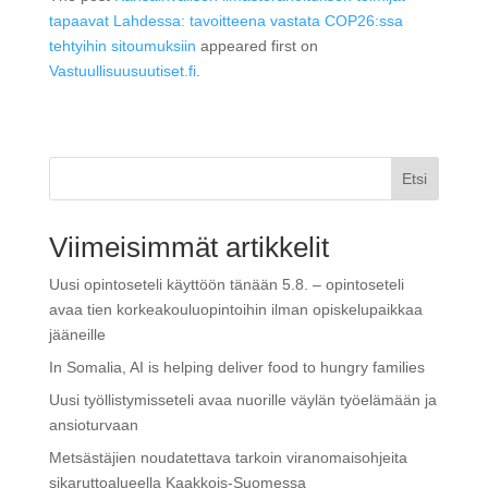
tapaavat Lahdessa: tavoitteena vastata COP26:ssa
tehtyihin sitoumuksiin
appeared first on
Vastuullisuusuutiset.fi
.
Etsi
Viimeisimmät artikkelit
Uusi opintoseteli käyttöön tänään 5.8. – opintoseteli
avaa tien korkeakouluopintoihin ilman opiskelupaikkaa
jääneille
In Somalia, AI is helping deliver food to hungry families
Uusi työllistymisseteli avaa nuorille väylän työelämään ja
ansioturvaan
Metsästäjien noudatettava tarkoin viranomaisohjeita
sikaruttoalueella Kaakkois-Suomessa