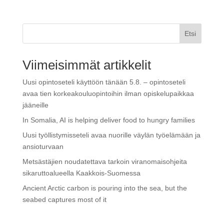
Etsi
Viimeisimmät artikkelit
Uusi opintoseteli käyttöön tänään 5.8. – opintoseteli
avaa tien korkeakouluopintoihin ilman opiskelupaikkaa
jääneille
In Somalia, AI is helping deliver food to hungry families
Uusi työllistymisseteli avaa nuorille väylän työelämään ja
ansioturvaan
Metsästäjien noudatettava tarkoin viranomaisohjeita
sikaruttoalueella Kaakkois-Suomessa
Ancient Arctic carbon is pouring into the sea, but the
seabed captures most of it