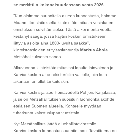
se merkittiin kokonaisuudessaan vasta 2026.
”Kun aloimme suunnitella alueen kunnostusta, haimme
Maanmittauslaitokselta kiinteistötoimitusta vesialueen
omistuksen selvittämiseksi. Tästä alkoi monta vuotta
kestänyt saaga, jossa käytiin kosken omistukseen
liittyviä asioita aina 1800-luvulta saakka”,
kiinteistöasioiden erityisasiantuntija
Markus Ahola
Metsähallituksesta sanoo.
Alkuvuonna kiinteistötoimitus sai lopulta lainvoiman ja
Karvionkosken alue rekisteröitiin valtiolle, niin kuin
aikanaan on ollut tarkoituskin.
Karvionkoski sijaitsee Heinävedellä Pohjois-Karjalassa,
ja se on Metsähallituksen suosituin luonnonkalakohde
eteläisen Suomen alueella. Kohteelle myydään
tuhatkunta kalastuslupaa vuosittain.
Nyt Metsähallitus jättää aluehallintovirastolle
Karvionkosken kunnostussuunnitelman. Tavoitteena on