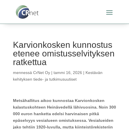
Karvionkosken kunnostus
etenee omistusselvityksen
ratkettua
mennessä
CrNet Oy
|
tammi 16, 2026
|
Kestävän
kehityksen tiede- ja tutkimusuutiset
Metsähallitus aikoo kunnostaa Karvionkosken
kalastuskohteen Heinävedellä lähivuosina. Noin 300
000 euron hanketta edelsi harvinaisen pitkä
epäselvyys vesialueen omistuksessa. Vesialueiden
jako tehtiin 1920-luvulla, mutta kiinteistörekisteriin