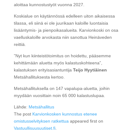
aloittaa kunnostustyöt vuonna 2027.
Koskialue on käytännössä edelleen uiton aikaisessa
tilassa, eli siinä ei ole juurikaan kaloille luontaisia
lisääntymis- ja pienpoikasalueita. Karvionkoski on osa
vaelluskaloille arvokasta niin sanottua Heinäveden
reittiä.
”Nyt kun kiinteistötoimitus on hoidettu, pääsemme
kehittämään aluetta myös kalastuskohteena”,
kalastuksen erityisasiantuntija
Teijo Hyytiäinen
Metsähallituksesta kertoo.
Metsähallituksella on 147 vapalupa-aluetta, joihin
myydään vuosittain noin 65 000 kalastuslupaa.
Lähde:
Metsähallitus
The post
Karvionkosken kunnostus etenee
omistusselvityksen ratkettua
appeared first on
Vastuullisuusuutiset.fi
.