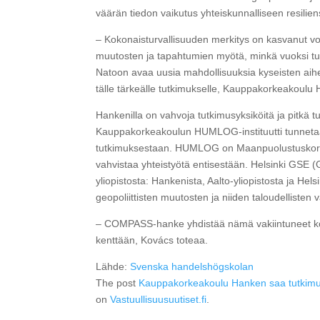
väärän tiedon vaikutus yhteiskunnalliseen resiliens
– Kokonaisturvallisuuden merkitys on kasvanut voim
muutosten ja tapahtumien myötä, minkä vuoksi turv
Natoon avaa uusia mahdollisuuksia kyseisten aih
tälle tärkeälle tutkimukselle, Kauppakorkeakoul
Hankenilla on vahvoja tutkimusyksiköitä ja pitkä tutk
Kauppakorkeakoulun HUMLOG-instituutti tunnetaan 
tutkimuksestaan. HUMLOG on Maanpuolustuskorkea
vahvistaa yhteistyötä entisestään. Helsinki GSE 
yliopistosta: Hankenista, Aalto-yliopistosta ja H
geopoliittisten muutosten ja niiden taloudellisten 
– COMPASS-hanke yhdistää nämä vakiintuneet kor
kenttään, Kovács toteaa.
Lähde:
Svenska handelshögskolan
The post
Kauppakorkeakoulu Hanken saa tutkimus
on
Vastuullisuusuutiset.fi
.