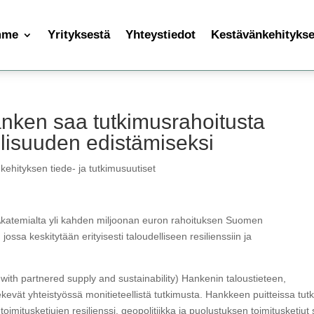
mme
Yrityksestä
Yhteystiedot
Kestävänkehityksen
ken saa tutkimusrahoitusta
lisuuden edistämiseksi
kehityksen tiede- ja tutkimusuutiset
temialta yli kahden miljoonan euron rahoituksen Suomen
ossa keskitytään erityisesti taloudelliseen resilienssiin ja
h partnered supply and sustainability) Hankenin taloustieteen,
tekevät yhteistyössä monitieteellistä tutkimusta. Hankkeen puitteissa tutk
 toimitusketjujen resilienssi, geopolitiikka ja puolustuksen toimitusketjut