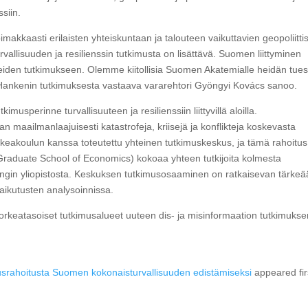
siin.
akkaasti erilaisten yhteiskuntaan ja talouteen vaikuttavien geopoliitti
allisuuden ja resilienssin tutkimusta on lisättävä. Suomen liittyminen
eiden tutkimukseen. Olemme kiitollisia Suomen Akatemialle heidän tue
u Hankenin tutkimuksesta vastaava vararehtori Gyöngyi Kovács sanoo.
imusperinne turvallisuuteen ja resilienssiin liittyvillä aloilla.
maailmanlaajuisesti katastrofeja, kriisejä ja konflikteja koskevasta
koulun kanssa toteutettu yhteinen tutkimuskeskus, ja tämä rahoitus
(Graduate School of Economics) kokoaa yhteen tutkijoita kolmesta
elsingin yliopistosta. Keskuksen tutkimusosaaminen on ratkaisevan tärkeä
vaikutusten analysoinnissa.
keatasoiset tutkimusalueet uuteen dis- ja misinformaation tutkimukse
rahoitusta Suomen kokonaisturvallisuuden edistämiseksi
appeared fir