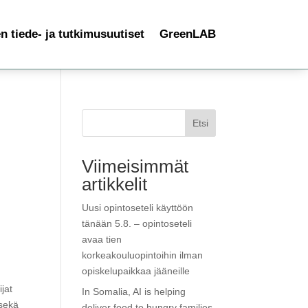
 tiede- ja tutkimusuutiset
GreenLAB
Etsi
Viimeisimmät
artikkelit
Uusi opintoseteli käyttöön
tänään 5.8. – opintoseteli
avaa tien
korkeakouluopintoihin ilman
opiskelupaikkaa jääneille
ijat
In Somalia, AI is helping
 sekä
deliver food to hungry families