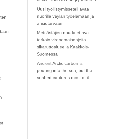
Uusi työllistymisseteli avaa
nuorille väylän työelämään ja
sten
ansioturvaan
staan
Metsästäjien noudatettava
tarkoin viranomaisohjeita
sikaruttoalueella Kaakkois-
Suomessa
Ancient Arctic carbon is
pouring into the sea, but the
seabed captures most of it
ä
n
st