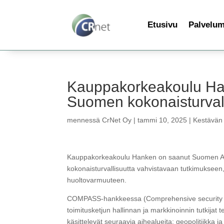
Etusivu
Palvelu
Kauppakorkeakoulu Han
Suomen kokonaisturval
mennessä
CrNet Oy
|
tammi 10, 2025
|
Kestävän 
Kauppakorkeakoulu Hanken on saanut Suomen Aka
kokonaisturvallisuutta vahvistavaan tutkimukseen, j
huoltovarmuuteen.
COMPASS-hankkeessa (Comprehensive security wit
toimitusketjun hallinnan ja markkinoinnin tutkijat 
käsittelevät seuraavia aihealueita: geopolitiikka ja