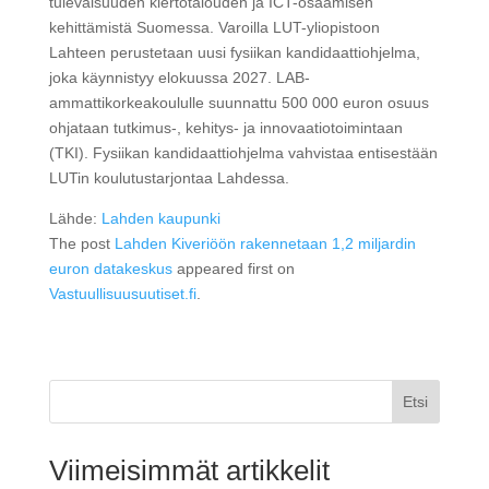
tulevaisuuden kiertotalouden ja ICT-osaamisen
kehittämistä Suomessa. Varoilla LUT-yliopistoon
Lahteen perustetaan uusi fysiikan kandidaattiohjelma,
joka käynnistyy elokuussa 2027. LAB-
ammattikorkeakoululle suunnattu 500 000 euron osuus
ohjataan tutkimus-, kehitys- ja innovaatiotoimintaan
(TKI). Fysiikan kandidaattiohjelma vahvistaa entisestään
LUTin koulutustarjontaa Lahdessa.
Lähde:
Lahden kaupunki
The post
Lahden Kiveriöön rakennetaan 1,2 miljardin
euron datakeskus
appeared first on
Vastuullisuusuutiset.fi
.
Etsi
Viimeisimmät artikkelit