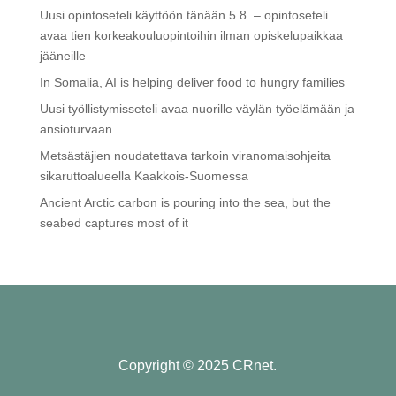
Uusi opintoseteli käyttöön tänään 5.8. – opintoseteli
avaa tien korkeakouluopintoihin ilman opiskelupaikkaa
jääneille
In Somalia, AI is helping deliver food to hungry families
Uusi työllistymisseteli avaa nuorille väylän työelämään ja
ansioturvaan
Metsästäjien noudatettava tarkoin viranomaisohjeita
sikaruttoalueella Kaakkois-Suomessa
Ancient Arctic carbon is pouring into the sea, but the
seabed captures most of it
Copyright © 2025 CRnet.