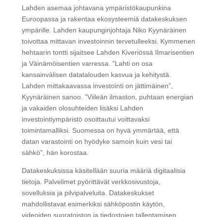
Lahden asemaa johtavana ympäristökaupunkina
Euroopassa ja rakentaa ekosysteemiä datakeskuksen
ympärille. Lahden kaupunginjohtaja Niko Kyynäräinen
toivottaa mittavan investoinnin tervetulleeksi. Kymmenen
hehtaarin tontti sijaitsee Lahden Kiveriössä Ilmarisentien
ja Väinämöisentien varressa. ”Lahti on osa
kansainvälisen datatalouden kasvua ja kehitystä.
Lahden mittakaavassa investointi on jättimäinen”,
Kyynäräinen sanoo. ”Viileän ilmaston, puhtaan energian
ja vakaiden olosuhteiden lisäksi Lahden
investointiympäristö osoittautui voittavaksi
toimintamalliksi. Suomessa on hyvä ymmärtää, että
datan varastointi on hyödyke samoin kuin vesi tai
sähkö”, hän korostaa.
Datakeskuksissa käsitellään suuria määriä digitaalisia
tietoja. Palvelimet pyörittävät verkkosivustoja,
sovelluksia ja pilvipalveluita. Datakeskukset
mahdollistavat esimerkiksi sähköpostin käytön,
videoiden suoratoiston ja tiedostojen tallentamisen