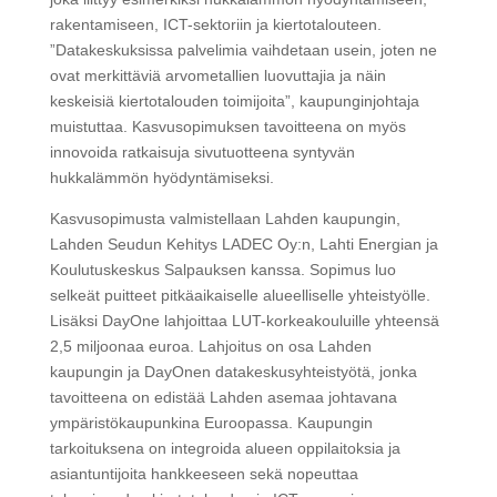
rakentamiseen, ICT-sektoriin ja kiertotalouteen.
”Datakeskuksissa palvelimia vaihdetaan usein, joten ne
ovat merkittäviä arvometallien luovuttajia ja näin
keskeisiä kiertotalouden toimijoita”, kaupunginjohtaja
muistuttaa. Kasvusopimuksen tavoitteena on myös
innovoida ratkaisuja sivutuotteena syntyvän
hukkalämmön hyödyntämiseksi.
Kasvusopimusta valmistellaan Lahden kaupungin,
Lahden Seudun Kehitys LADEC Oy:n, Lahti Energian ja
Koulutuskeskus Salpauksen kanssa. Sopimus luo
selkeät puitteet pitkäaikaiselle alueelliselle yhteistyölle.
Lisäksi DayOne lahjoittaa LUT-korkeakouluille yhteensä
2,5 miljoonaa euroa. Lahjoitus on osa Lahden
kaupungin ja DayOnen datakeskusyhteistyötä, jonka
tavoitteena on edistää Lahden asemaa johtavana
ympäristökaupunkina Euroopassa. Kaupungin
tarkoituksena on integroida alueen oppilaitoksia ja
asiantuntijoita hankkeeseen sekä nopeuttaa