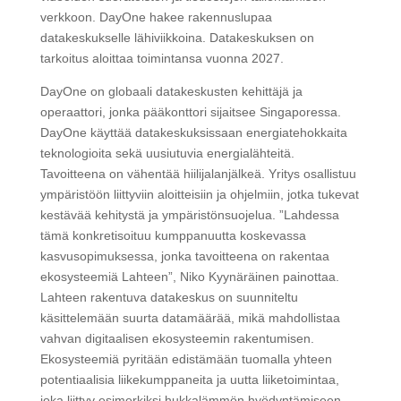
verkkoon. DayOne hakee rakennuslupaa
datakeskukselle lähiviikkoina. Datakeskuksen on
tarkoitus aloittaa toimintansa vuonna 2027.
DayOne on globaali datakeskusten kehittäjä ja
operaattori, jonka pääkonttori sijaitsee Singaporessa.
DayOne käyttää datakeskuksissaan energiatehokkaita
teknologioita sekä uusiutuvia energialähteitä.
Tavoitteena on vähentää hiilijalanjälkeä. Yritys osallistuu
ympäristöön liittyviin aloitteisiin ja ohjelmiin, jotka tukevat
kestävää kehitystä ja ympäristönsuojelua. ”Lahdessa
tämä konkretisoituu kumppanuutta koskevassa
kasvusopimuksessa, jonka tavoitteena on rakentaa
ekosysteemiä Lahteen”, Niko Kyynäräinen painottaa.
Lahteen rakentuva datakeskus on suunniteltu
käsittelemään suurta datamäärää, mikä mahdollistaa
vahvan digitaalisen ekosysteemin rakentumisen.
Ekosysteemiä pyritään edistämään tuomalla yhteen
potentiaalisia liikekumppaneita ja uutta liiketoimintaa,
joka liittyy esimerkiksi hukkalämmön hyödyntämiseen,