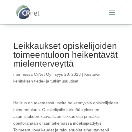
Leikkaukset opiskelijoiden
toimeentuloon heikentävät
mielenterveyttä
mennessä
CrNet Oy
|
syys 28, 2023
|
Kestävän
kehityksen tiede- ja tutkimusuutiset
Hallitus on tekemässä useita heikennyksiä opiskelijoiden
toimeentuloon. Opiskelijoille tärkeään yleiseen
asumistukeen kaavaillaan leikkauksia ja lisäksi
opintorahaan ollaan tekemässä indeksijäädytys.
Toimeentulovaikeudet ja taloushuolet aiheuttavat yli