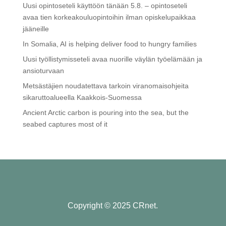
Uusi opintoseteli käyttöön tänään 5.8. – opintoseteli
avaa tien korkeakouluopintoihin ilman opiskelupaikkaa
jääneille
In Somalia, AI is helping deliver food to hungry families
Uusi työllistymisseteli avaa nuorille väylän työelämään ja
ansioturvaan
Metsästäjien noudatettava tarkoin viranomaisohjeita
sikaruttoalueella Kaakkois-Suomessa
Ancient Arctic carbon is pouring into the sea, but the
seabed captures most of it
Copyright © 2025 CRnet.