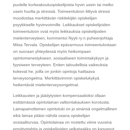
puolelle korkeakouluopiskelijoista hyvin usein tai melko
usein huolta ja stressiä. Toimeentuloon liittyvä stressi
muodostaa merkittävän riskitekijän opiskelijan
psyykkiselle hyvinvoinnille. Leikkaukset opiskelijoiden
toimeentuloon ovat myös leikkauksia opiskelijoiden
mielenterveyteen, kommentoi Nyyti ry:n puheenjohtaja
Miisa Tervala. Opiskelijan epävarmuus toimeentulostaan
on suoraan yhteydessä myös heikompaan
opintomenestykseen, sosiaaliseen toimintakykyyn ja
fyysiseen terveyteen. Eniten taloudellisia vaikeuksia
kokevat he, joilla on jonkin opintoja haittaava
terveysongelma. Merkittävimmin opiskelukykyä
heikentävät mielenterveysongelmat.
Leikkausten ja jäädytysten kompensaatioksi ollaan
esittämässä opintolainan valtiontakauksen korotusta.
Lainapainotteinen opintotuki on jo sinänsä ongelmallinen
eikä lainaa pitäisi nähdä osana opiskelijan
sosiaaliturvaa. Opintolainaa on nostettu viime vuosina
ennätystahtia ja opiskelijoiden velkataakka on kasvanut.