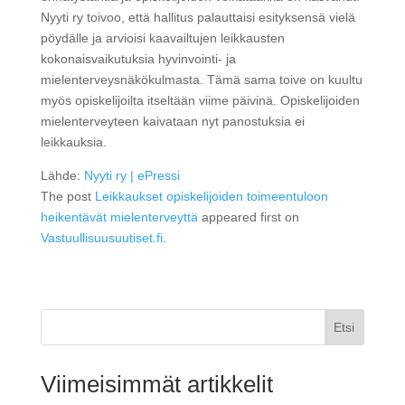
Nyyti ry toivoo, että hallitus palauttaisi esityksensä vielä
pöydälle ja arvioisi kaavailtujen leikkausten
kokonaisvaikutuksia hyvinvointi- ja
mielenterveysnäkökulmasta. Tämä sama toive on kuultu
myös opiskelijoilta itseltään viime päivinä. Opiskelijoiden
mielenterveyteen kaivataan nyt panostuksia ei
leikkauksia.
Lähde:
Nyyti ry | ePressi
The post
Leikkaukset opiskelijoiden toimeentuloon
heikentävät mielenterveyttä
appeared first on
Vastuullisuusuutiset.fi
.
Etsi
Viimeisimmät artikkelit