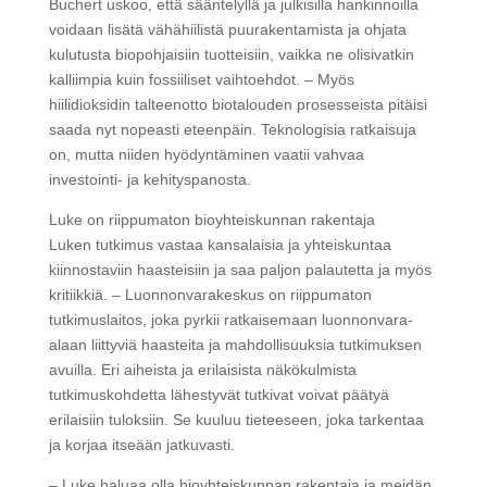
Buchert uskoo, että sääntelyllä ja julkisilla hankinnoilla
voidaan lisätä vähähiilistä puurakentamista ja ohjata
kulutusta biopohjaisiin tuotteisiin, vaikka ne olisivatkin
kalliimpia kuin fossiiliset vaihtoehdot. – Myös
hiilidioksidin talteenotto biotalouden prosesseista pitäisi
saada nyt nopeasti eteenpäin. Teknologisia ratkaisuja
on, mutta niiden hyödyntäminen vaatii vahvaa
investointi- ja kehityspanosta.
Luke on riippumaton bioyhteiskunnan rakentaja
Luken tutkimus vastaa kansalaisia ja yhteiskuntaa
kiinnostaviin haasteisiin ja saa paljon palautetta ja myös
kritiikkiä. – Luonnonvarakeskus on riippumaton
tutkimuslaitos, joka pyrkii ratkaisemaan luonnonvara-
alaan liittyviä haasteita ja mahdollisuuksia tutkimuksen
avuilla. Eri aiheista ja erilaisista näkökulmista
tutkimuskohdetta lähestyvät tutkivat voivat päätyä
erilaisiin tuloksiin. Se kuuluu tieteeseen, joka tarkentaa
ja korjaa itseään jatkuvasti.
– Luke haluaa olla bioyhteiskunnan rakentaja ja meidän