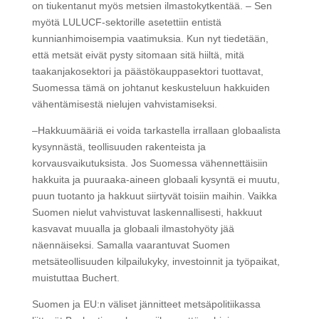
on tiukentanut myös metsien ilmastokytkentää. – Sen
myötä LULUCF-sektorille asetettiin entistä
kunnianhimoisempia vaatimuksia. Kun nyt tiedetään,
että metsät eivät pysty sitomaan sitä hiiltä, mitä
taakanjakosektori ja päästökauppasektori tuottavat,
Suomessa tämä on johtanut keskusteluun hakkuiden
vähentämisestä nielujen vahvistamiseksi.
–Hakkuumääriä ei voida tarkastella irrallaan globaalista
kysynnästä, teollisuuden rakenteista ja
korvausvaikutuksista. Jos Suomessa vähennettäisiin
hakkuita ja puuraaka-aineen globaali kysyntä ei muutu,
puun tuotanto ja hakkuut siirtyvät toisiin maihin. Vaikka
Suomen nielut vahvistuvat laskennallisesti, hakkuut
kasvavat muualla ja globaali ilmastohyöty jää
näennäiseksi. Samalla vaarantuvat Suomen
metsäteollisuuden kilpailukyky, investoinnit ja työpaikat,
muistuttaa Buchert.
Suomen ja EU:n väliset jännitteet metsäpolitiikassa