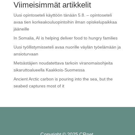
Viimeisimmät artikkelit
Uusi opintoseteli käyttöön tänään 5.8. – opintoseteli
avaa tien korkeakouluopintoihin ilman opiskelupaikkaa
jääneille
In Somalia, AI is helping deliver food to hungry families
Uusi työllistymisseteli avaa nuorille väylän työelämään ja
ansioturvaan
Metsästäjien noudatettava tarkoin viranomaisohjeita
sikaruttoalueella Kaakkois-Suomessa
Ancient Arctic carbon is pouring into the sea, but the
seabed captures most of it
Copyright © 2025 CRnet.