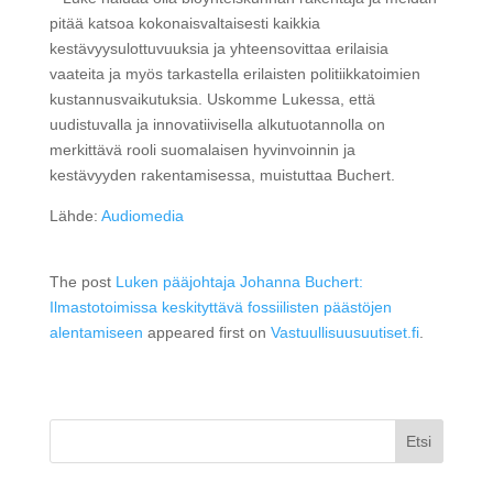
pitää katsoa kokonaisvaltaisesti kaikkia
kestävyysulottuvuuksia ja yhteensovittaa erilaisia
vaateita ja myös tarkastella erilaisten politiikkatoimien
kustannusvaikutuksia. Uskomme Lukessa, että
uudistuvalla ja innovatiivisella alkutuotannolla on
merkittävä rooli suomalaisen hyvinvoinnin ja
kestävyyden rakentamisessa, muistuttaa Buchert.
Lähde:
Audiomedia
The post
Luken pääjohtaja Johanna Buchert:
Ilmastotoimissa keskityttävä fossiilisten päästöjen
alentamiseen
appeared first on
Vastuullisuusuutiset.fi
.
Etsi