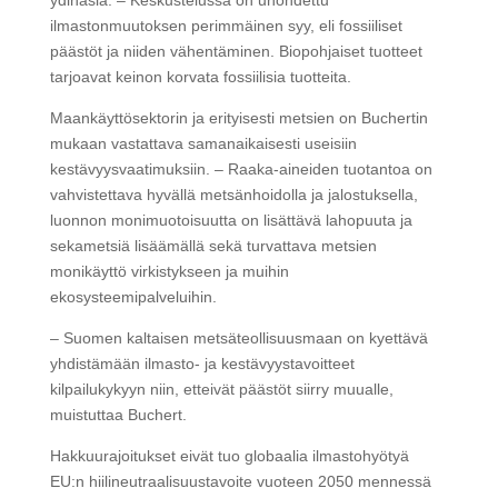
ydinasia. – Keskustelussa on unohdettu
ilmastonmuutoksen perimmäinen syy, eli fossiiliset
päästöt ja niiden vähentäminen. Biopohjaiset tuotteet
tarjoavat keinon korvata fossiilisia tuotteita.
Maankäyttösektorin ja erityisesti metsien on Buchertin
mukaan vastattava samanaikaisesti useisiin
kestävyysvaatimuksiin. – Raaka-aineiden tuotantoa on
vahvistettava hyvällä metsänhoidolla ja jalostuksella,
luonnon monimuotoisuutta on lisättävä lahopuuta ja
sekametsiä lisäämällä sekä turvattava metsien
monikäyttö virkistykseen ja muihin
ekosysteemipalveluihin.
– Suomen kaltaisen metsäteollisuusmaan on kyettävä
yhdistämään ilmasto- ja kestävyystavoitteet
kilpailukykyyn niin, etteivät päästöt siirry muualle,
muistuttaa Buchert.
Hakkuurajoitukset eivät tuo globaalia ilmastohyötyä
EU:n hiilineutraalisuustavoite vuoteen 2050 mennessä