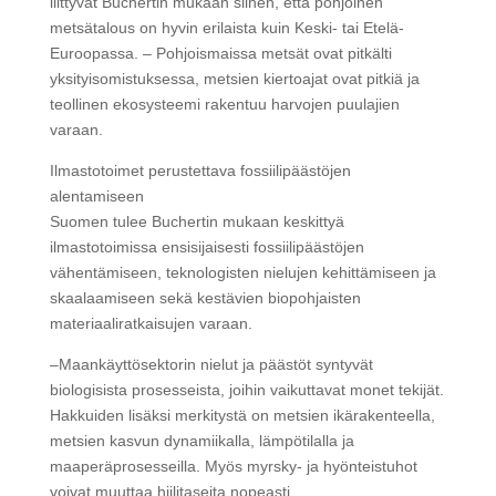
liittyvät Buchertin mukaan siihen, että pohjoinen
metsätalous on hyvin erilaista kuin Keski- tai Etelä-
Euroopassa. – Pohjoismaissa metsät ovat pitkälti
yksityisomistuksessa, metsien kiertoajat ovat pitkiä ja
teollinen ekosysteemi rakentuu harvojen puulajien
varaan.
Ilmastotoimet perustettava fossiilipäästöjen
alentamiseen
Suomen tulee Buchertin mukaan keskittyä
ilmastotoimissa ensisijaisesti fossiilipäästöjen
vähentämiseen, teknologisten nielujen kehittämiseen ja
skaalaamiseen sekä kestävien biopohjaisten
materiaaliratkaisujen varaan.
–Maankäyttösektorin nielut ja päästöt syntyvät
biologisista prosesseista, joihin vaikuttavat monet tekijät.
Hakkuiden lisäksi merkitystä on metsien ikärakenteella,
metsien kasvun dynamiikalla, lämpötilalla ja
maaperäprosesseilla. Myös myrsky- ja hyönteistuhot
voivat muuttaa hiilitaseita nopeasti.