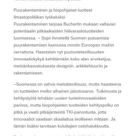
Puurakentaminen ja biopohjaiset tuotteet
ilmastopolitiikan työkaluiksi
Puurakentaminen tarjoaa Buchertin mukaan valtavan
potentiaalin pitkäaikaisten hiilivarastotuotteiden
luomisessa. – Sopii ihmetellä Suomen putoamista
puurakentamisen kasvussa moniin Euroopan maihin
verrattuna. Haastaisin nyt puutuoteteollisuuden
innovaatiokykyä kehittämään koko alan arvoketjua,
metsänkasvatuksesta designiin, arkkitehtuuriin ja
rakentamiseen.
–Suomessa on vahva metsäteollisuus, mutta haasteena
on tuotteiden melko alhainen jalostusarvo. Tutkimusta ja
kehitystyötä tehdään uusien tuoteinnovaatioiden
parissa, mutta biopohjaisten tuotteiden kehityspolku on
pitkä ja vaatii pitkäjänteistä TKI-panostusta, jotta
innovaatiot saadaan skaalattua teolliseen mittaan. Ja
tämän lisäksi tarvitaan kuluttajien ostohalukkuutta.