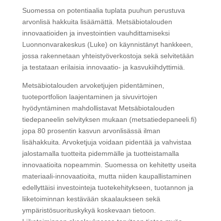
Suomessa on potentiaalia tuplata puuhun perustuva
arvonlisä hakkuita lisäämättä. Metsäbiotalouden
innovaatioiden ja investointien vauhdittamiseksi
Luonnonvarakeskus (Luke) on käynnistänyt hankkeen,
jossa rakennetaan yhteistyöverkostoja sekä selvitetään
ja testataan erilaisia innovaatio- ja kasvukiihdyttimiä.
Metsäbiotalouden arvoketjujen pidentäminen,
tuoteportfolion laajentaminen ja sivuvirtojen
hyödyntäminen mahdollistavat Metsäbiotalouden
tiedepaneelin selvityksen mukaan (metsatiedepaneeli.fi)
jopa 80 prosentin kasvun arvonlisässä ilman
lisähakkuita. Arvoketjuja voidaan pidentää ja vahvistaa
jalostamalla tuotteita pidemmälle ja tuotteistamalla
innovaatioita nopeammin. Suomessa on kehitetty useita
materiaali-innovaatioita, mutta niiden kaupallistaminen
edellyttäisi investointeja tuotekehitykseen, tuotannon ja
liiketoiminnan kestävään skaalaukseen sekä
ympäristösuorituskykyä koskevaan tietoon.