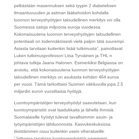
pelkästään masennuksen sekä tyypin 2 diabeteksen
ilmaantuvuuden ja astman lääkehoidon kohdalla
luonnon terveyshyötyjen taloudellinen merkitys voi olla
Suomessa satoja miljoonia euroja vuodessa.
Kokonaisuutena luonnon terveyshyötyjen taloudellinen
potentiaali on todennäköisesti vielä paljon tätä suurempi.
Asiasta tarvitaan kuitenkin lisää tutkimusta”, painottavat
Luken tutkimusprofessori Liisa Tyrväinen ja THL:n
johtava tutkija Jaana Halonen. Esimerkiksi Belgiassa on
arvioitu, että kokonaisuutena luonnon terveyshyötyjen
taloudellinen merkitys on asukasta kohden 464 euroa
per vuosi. Tämä tarkoittaisi Suomen väkiluvulla jopa 2,5
miljardin euron vuosittaisia hyötyjä.
Luontoympäristöjen terveyshyödyt saavutetaan, kun
luontoympäristöt ovat laadukkaita ja lähellä ihmisiä.
Suomalaisille hyödyt tulevat tavallisimmin asuin- ja
työympäristöjen lähiluonnosta. Kasvukeskuksissa
tiivistäminen osuu kuitenkin usein viheralueille.
”Jatkossa tarvitaan luontoympäristöä paremmin