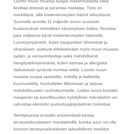
Luonto muun muassa suojaa masennukselta sekä
lievittää stressiä ja parantaa mielialaa. Tieto on
merkittävä, sillä mielenterveyden häiriöt aiheuttavat
Suomelle arviolta 11 miljardin euron vuotuiset
kustannukset inhimillisen kärsimyksen lisäksi. Nuorista
jopa neljäsosa kärsii mielenterveyden häiriöistä.
Luontoympäristöt, kuten kaupunkien lähimetsät ja
viheralueet, auttavat ehkäisemään myös muun muassa
sydän- ja verisuonitauteja sekä mahdollisesti
hengityselinsairauksia, kuten astmaa ja allergioita.
Vaikutukset syntyvät montaa reittiä. Luonto muun
muassa suojaa saasteilta, melulta ja liialliselta
kuumuudelta, houkuttelee liikkumaan ja tarjoaa
mahdollisuuden rauhoittumiselle. Lisäksi suora kontakti
maaperän tai kasvillisuuden hyödyllisiin mikrobeihin voi
vahvistaa elimistön puolustusjärjestelmän toimintaa.
Selvityksessä arvioitiin ensimmäistä kertaa
terveystaloustieteen menetelmillä, kuinka suuri voi olla
luonnon terveysvaikutuksien taloudellinen merkitys