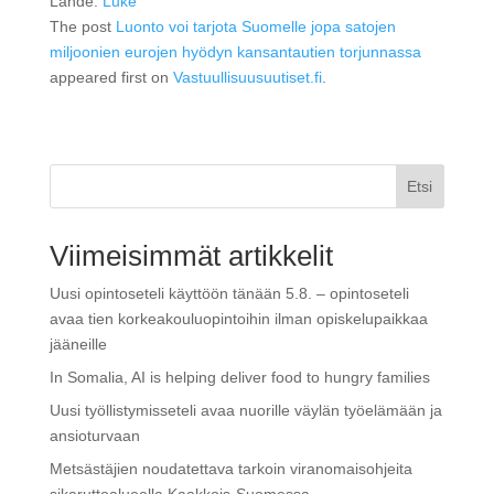
Lähde:
Luke
The post
Luonto voi tarjota Suomelle jopa satojen
miljoonien eurojen hyödyn kansantautien torjunnassa
appeared first on
Vastuullisuusuutiset.fi
.
Etsi
Viimeisimmät artikkelit
Uusi opintoseteli käyttöön tänään 5.8. – opintoseteli
avaa tien korkeakouluopintoihin ilman opiskelupaikkaa
jääneille
In Somalia, AI is helping deliver food to hungry families
Uusi työllistymisseteli avaa nuorille väylän työelämään ja
ansioturvaan
Metsästäjien noudatettava tarkoin viranomaisohjeita