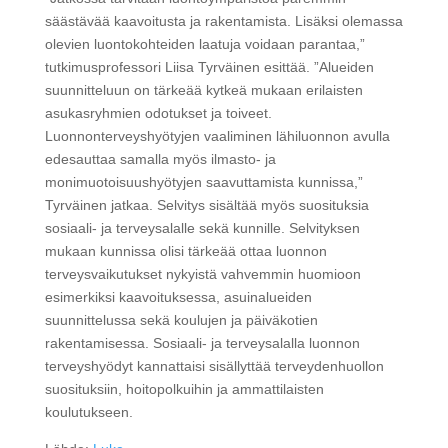
säästävää kaavoitusta ja rakentamista. Lisäksi olemassa
olevien luontokohteiden laatuja voidaan parantaa,”
tutkimusprofessori Liisa Tyrväinen esittää. ”Alueiden
suunnitteluun on tärkeää kytkeä mukaan erilaisten
asukasryhmien odotukset ja toiveet.
Luonnonterveyshyötyjen vaaliminen lähiluonnon avulla
edesauttaa samalla myös ilmasto- ja
monimuotoisuushyötyjen saavuttamista kunnissa,”
Tyrväinen jatkaa. Selvitys sisältää myös suosituksia
sosiaali- ja terveysalalle sekä kunnille. Selvityksen
mukaan kunnissa olisi tärkeää ottaa luonnon
terveysvaikutukset nykyistä vahvemmin huomioon
esimerkiksi kaavoituksessa, asuinalueiden
suunnittelussa sekä koulujen ja päiväkotien
rakentamisessa. Sosiaali- ja terveysalalla luonnon
terveyshyödyt kannattaisi sisällyttää terveydenhuollon
suosituksiin, hoitopolkuihin ja ammattilaisten
koulutukseen.