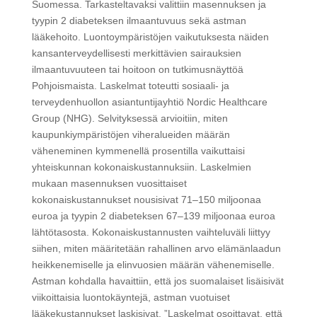
Suomessa. Tarkasteltavaksi valittiin masennuksen ja
tyypin 2 diabeteksen ilmaantuvuus sekä astman
lääkehoito. Luontoympäristöjen vaikutuksesta näiden
kansanterveydellisesti merkittävien sairauksien
ilmaantuvuuteen tai hoitoon on tutkimusnäyttöä
Pohjoismaista. Laskelmat toteutti sosiaali- ja
terveydenhuollon asiantuntijayhtiö Nordic Healthcare
Group (NHG). Selvityksessä arvioitiin, miten
kaupunkiympäristöjen viheralueiden määrän
väheneminen kymmenellä prosentilla vaikuttaisi
yhteiskunnan kokonaiskustannuksiin. Laskelmien
mukaan masennuksen vuosittaiset
kokonaiskustannukset nousisivat 71–150 miljoonaa
euroa ja tyypin 2 diabeteksen 67–139 miljoonaa euroa
lähtötasosta. Kokonaiskustannusten vaihteluväli liittyy
siihen, miten määritetään rahallinen arvo elämänlaadun
heikkenemiselle ja elinvuosien määrän vähenemiselle.
Astman kohdalla havaittiin, että jos suomalaiset lisäisivät
viikoittaisia luontokäyntejä, astman vuotuiset
lääkekustannukset laskisivat. ”Laskelmat osoittavat, että