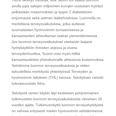
Tuore selvitys osoittaa, että Suomi voi saada luonnon
avulla jopa satojen miljoonien eurojen vuotuisen hyödyn
pelkästään masennuksen ja tyypin 2 diabeteksen
torjunnassa sekä astman lääkehoidossa. Luonnolla on
merkittäviä terveysvaikutuksia, jotka auttavat
suomalaisten hyvinvoinnin turvaamisessa ja
kansantautien aiheuttaman taakan pienentämisessä.
Jos luonnon terveysvaikutukset otettaisiin laajasti
hyötykäyttöön ihmisten arjessa ja osana
terveydenhuoltoa, Suomi voisi myös hillitä
kansantaudeista yhteiskunnalle aiheutuvia kustannuksia.
Selvitimme luonnon terveysvaikutuksia ja niiden
taloudellista merkitystä yhteistyössä Terveyden ja
hyvinvoinnin laitoksen (THL) kanssa. Selvityksen rahoitti
tulevaisuustalo Sitra.
Selvitystä varten käytiin läpi keskeisen pohjoismainen
tutkimustieto luonnon terveysvaikutuksista viimeisen 20
vuoden ajalta. Tutkimusnäyttö luonnon terveyshyödyistä
on vahvaa erityisesti mielen hyvinvoinnin edistämisessä.