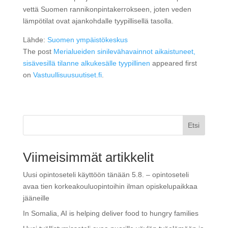
vettä Suomen rannikonpintakerrokseen, joten veden
lämpötilat ovat ajankohdalle tyypillisellä tasolla.
Lähde:
Suomen ympäistökeskus
The post
Merialueiden sinilevähavainnot aikaistuneet,
sisävesillä tilanne alkukesälle tyypillinen
appeared first
on
Vastuullisuusuutiset.fi
.
Etsi
Viimeisimmät artikkelit
Uusi opintoseteli käyttöön tänään 5.8. – opintoseteli
avaa tien korkeakouluopintoihin ilman opiskelupaikkaa
jääneille
In Somalia, AI is helping deliver food to hungry families