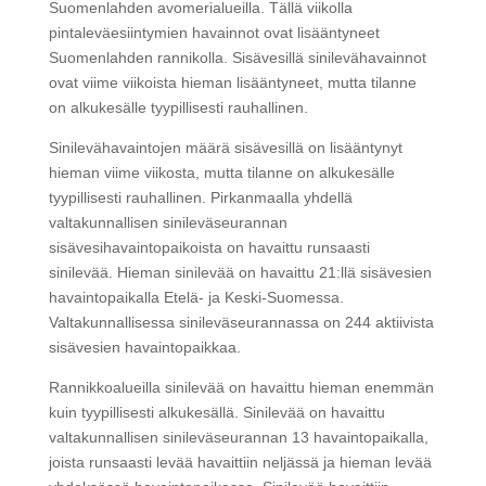
Suomenlahden avomerialueilla. Tällä viikolla
pintaleväesiintymien havainnot ovat lisääntyneet
Suomenlahden rannikolla. Sisävesillä sinilevähavainnot
ovat viime viikoista hieman lisääntyneet, mutta tilanne
on alkukesälle tyypillisesti rauhallinen.
Sinilevähavaintojen määrä sisävesillä on lisääntynyt
hieman viime viikosta, mutta tilanne on alkukesälle
tyypillisesti rauhallinen. Pirkanmaalla yhdellä
valtakunnallisen sinileväseurannan
sisävesihavaintopaikoista on havaittu runsaasti
sinilevää. Hieman sinilevää on havaittu 21:llä sisävesien
havaintopaikalla Etelä- ja Keski-Suomessa.
Valtakunnallisessa sinileväseurannassa on 244 aktiivista
sisävesien havaintopaikkaa.
Rannikkoalueilla sinilevää on havaittu hieman enemmän
kuin tyypillisesti alkukesällä. Sinilevää on havaittu
valtakunnallisen sinileväseurannan 13 havaintopaikalla,
joista runsaasti levää havaittiin neljässä ja hieman levää