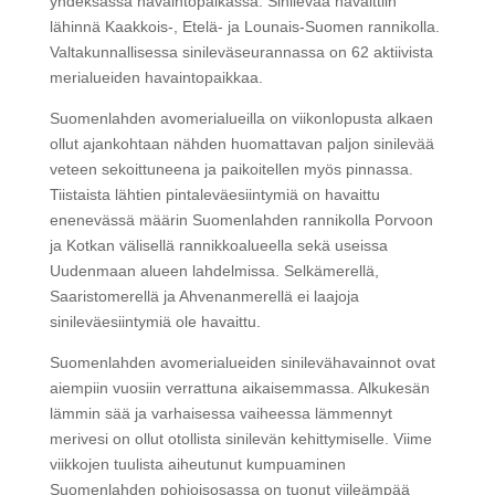
yhdeksässä havaintopaikassa. Sinilevää havaittiin
lähinnä Kaakkois-, Etelä- ja Lounais-Suomen rannikolla.
Valtakunnallisessa sinileväseurannassa on 62 aktiivista
merialueiden havaintopaikkaa.
Suomenlahden avomerialueilla on viikonlopusta alkaen
ollut ajankohtaan nähden huomattavan paljon sinilevää
veteen sekoittuneena ja paikoitellen myös pinnassa.
Tiistaista lähtien pintaleväesiintymiä on havaittu
enenevässä määrin Suomenlahden rannikolla Porvoon
ja Kotkan välisellä rannikkoalueella sekä useissa
Uudenmaan alueen lahdelmissa. Selkämerellä,
Saaristomerellä ja Ahvenanmerellä ei laajoja
sinileväesiintymiä ole havaittu.
Suomenlahden avomerialueiden sinilevähavainnot ovat
aiempiin vuosiin verrattuna aikaisemmassa. Alkukesän
lämmin sää ja varhaisessa vaiheessa lämmennyt
merivesi on ollut otollista sinilevän kehittymiselle. Viime
viikkojen tuulista aiheutunut kumpuaminen
Suomenlahden pohjoisosassa on tuonut viileämpää