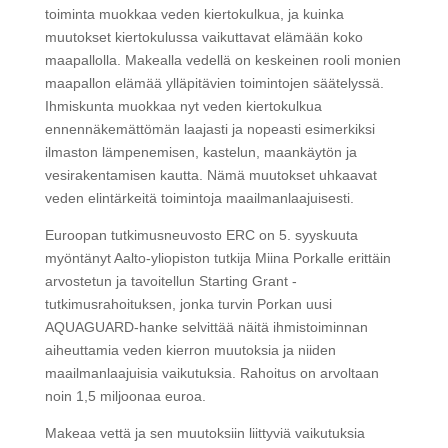
toiminta muokkaa veden kiertokulkua, ja kuinka
muutokset kiertokulussa vaikuttavat elämään koko
maapallolla. Makealla vedellä on keskeinen rooli monien
maapallon elämää ylläpitävien toimintojen säätelyssä.
Ihmiskunta muokkaa nyt veden kiertokulkua
ennennäkemättömän laajasti ja nopeasti esimerkiksi
ilmaston lämpenemisen, kastelun, maankäytön ja
vesirakentamisen kautta. Nämä muutokset uhkaavat
veden elintärkeitä toimintoja maailmanlaajuisesti.
Euroopan tutkimusneuvosto ERC on 5. syyskuuta
myöntänyt Aalto-yliopiston tutkija Miina Porkalle erittäin
arvostetun ja tavoitellun Starting Grant -
tutkimusrahoituksen, jonka turvin Porkan uusi
AQUAGUARD-hanke selvittää näitä ihmistoiminnan
aiheuttamia veden kierron muutoksia ja niiden
maailmanlaajuisia vaikutuksia. Rahoitus on arvoltaan
noin 1,5 miljoonaa euroa.
Makeaa vettä ja sen muutoksiin liittyviä vaikutuksia