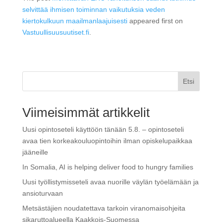
selvittää ihmisen toiminnan vaikutuksia veden
kiertokulkuun maailmanlaajuisesti
appeared first on
Vastuullisuusuutiset.fi
.
Etsi
Viimeisimmät artikkelit
Uusi opintoseteli käyttöön tänään 5.8. – opintoseteli
avaa tien korkeakouluopintoihin ilman opiskelupaikkaa
jääneille
In Somalia, AI is helping deliver food to hungry families
Uusi työllistymisseteli avaa nuorille väylän työelämään ja
ansioturvaan
Metsästäjien noudatettava tarkoin viranomaisohjeita
sikaruttoalueella Kaakkois-Suomessa