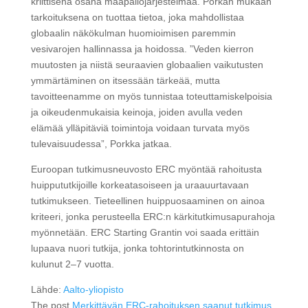
kriittisenä osana maapallojärjestelmää. Porkan mukaan
tarkoituksena on tuottaa tietoa, joka mahdollistaa
globaalin näkökulman huomioimisen paremmin
vesivarojen hallinnassa ja hoidossa. ”Veden kierron
muutosten ja niistä seuraavien globaalien vaikutusten
ymmärtäminen on itsessään tärkeää, mutta
tavoitteenamme on myös tunnistaa toteuttamiskelpoisia
ja oikeudenmukaisia keinoja, joiden avulla veden
elämää ylläpitäviä toimintoja voidaan turvata myös
tulevaisuudessa”, Porkka jatkaa.
Euroopan tutkimusneuvosto ERC myöntää rahoitusta
huippututkijoille korkeatasoiseen ja uraauurtavaan
tutkimukseen. Tieteellinen huippuosaaminen on ainoa
kriteeri, jonka perusteella ERC:n kärkitutkimusapurahoja
myönnetään. ERC Starting Grantin voi saada erittäin
lupaava nuori tutkija, jonka tohtorintutkinnosta on
kulunut 2–7 vuotta.
Lähde:
Aalto-yliopisto
The post
Merkittävän ERC-rahoituksen saanut tutkimus