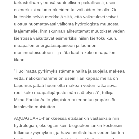
tarkastellaan yleensä suhteellisen paikallisesti, usein
esimerkiksi valuma-alueiden tai valtioiden tasolla. On
kuitenkin selviä merkkejä siitä, että vaikutukset voivat
ulottua huomattavasti välitöntä hydrologista muutosta
laajemmalle. Ihmiskunnan aiheuttamat muutokset veden
kierrossa vaikuttavat esimerkiksi hiilen kiertokulkuun,
maapallon energiatasapainoon ja luonnon
monimuotoisuuteen – ja tätä kautta koko maapallon
tilaan.
”Huolimatta pyrkimyksistämme hallita ja suojella makeaa
vettä, näkökulmamme on usein liian kapea: meillä on
taipumus jättää huomiotta makean veden ratkaiseva
rooli koko maapallojärjestelmän säätelyssä”, tutkija
Miina Porkka Aalto-yliopiston rakennetun ympäristön
laitokselta muistuttaa.
AQUAGUARD-hankkeessa etsitäänkin vastauksia niin
hydrologian, ekologian kuin biogeokemiankin keskeisiin
tutkimuskysymyksiin, ja havainnollistetaan veden kiertoa