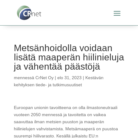
Metsänhoidolla voidaan
lisätä maaperän hiilinieluja
ja vähentää päästöjä
mennessä
CrNet Oy
|
elo 31, 2023
|
Kestävän
kehityksen tiede- ja tutkimusuutiset
Euroopan unionin tavoitteena on olla ilmastoneutraali
vuoteen 2050 mennessä ja tavoitetta on vaikea
saavuttaa ilman metsien puuston ja maaperän
hiilinielujen vahvistamista. Metsämaaperä on puustoa
suurempi hiilivarasto. Kesällä julkaistu EU:n