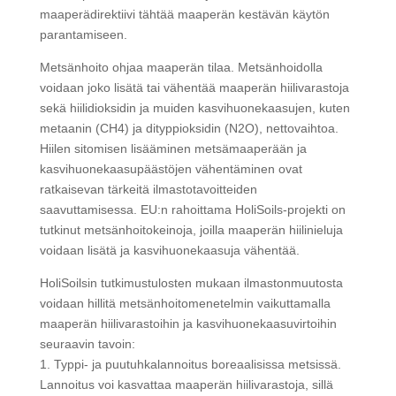
maaperädirektiivi tähtää maaperän kestävän käytön
parantamiseen.
Metsänhoito ohjaa maaperän tilaa. Metsänhoidolla
voidaan joko lisätä tai vähentää maaperän hiilivarastoja
sekä hiilidioksidin ja muiden kasvihuonekaasujen, kuten
metaanin (CH4) ja dityppioksidin (N2O), nettovaihtoa.
Hiilen sitomisen lisääminen metsämaaperään ja
kasvihuonekaasupäästöjen vähentäminen ovat
ratkaisevan tärkeitä ilmastotavoitteiden
saavuttamisessa. EU:n rahoittama HoliSoils-projekti on
tutkinut metsänhoitokeinoja, joilla maaperän hiilinieluja
voidaan lisätä ja kasvihuonekaasuja vähentää.
HoliSoilsin tutkimustulosten mukaan ilmastonmuutosta
voidaan hillitä metsänhoitomenetelmin vaikuttamalla
maaperän hiilivarastoihin ja kasvihuonekaasuvirtoihin
seuraavin tavoin:
1. Typpi- ja puutuhkalannoitus boreaalisissa metsissä.
Lannoitus voi kasvattaa maaperän hiilivarastoja, sillä