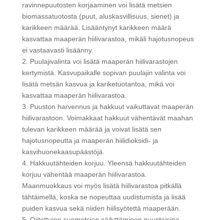
ravinnepuutosten korjaaminen voi lisätä metsien
biomassatuotosta (puut, aluskasvillisuus, sienet) ja
karikkeen määrää. Lisääntynyt karikkeen määrä
kasvattaa maaperän hiilivarastoa, mikäli hajotusnopeus
ei vastaavasti lisäänny.
2. Puulajivalinta voi lisätä maaperän hiilivarastojen
kertymistä. Kasvupaikalle sopivan puulajin valinta voi
lisätä metsän kasvua ja kariketuotantoa, mikä voi
kasvattaa maaperän hiilivarastoa.
3. Puuston harvennus ja hakkuut vaikuttavat maaperän
hiilivarastoon. Voimakkaat hakkuut vähentävät maahan
tulevan karikkeen määrää ja voivat lisätä sen
hajotusnopeutta ja maaperän hiilidioksidi- ja
kasvihuonekaasupäästöjä.
4. Hakkuutähteiden korjuu. Yleensä hakkuutähteiden
korjuu vähentää maaperän hiilivarastoa.
Maanmuokkaus voi myös lisätä hiilivarastoa pitkällä
tähtäimellä, koska se nopeuttaa uudistumista ja lisää
puiden kasvua sekä niiden hiilisyötettä maaperään.
5. Ojitettujen suometsien säilyttäminen puustoisina,