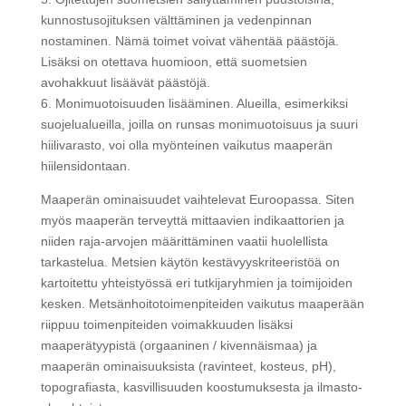
kunnostusojituksen välttäminen ja vedenpinnan
nostaminen. Nämä toimet voivat vähentää päästöjä.
Lisäksi on otettava huomioon, että suometsien
avohakkuut lisäävät päästöjä.
6. Monimuotoisuuden lisääminen. Alueilla, esimerkiksi
suojelualueilla, joilla on runsas monimuotoisuus ja suuri
hiilivarasto, voi olla myönteinen vaikutus maaperän
hiilensidontaan.
Maaperän ominaisuudet vaihtelevat Euroopassa. Siten
myös maaperän terveyttä mittaavien indikaattorien ja
niiden raja-arvojen määrittäminen vaatii huolellista
tarkastelua. Metsien käytön kestävyyskriteeristöä on
kartoitettu yhteistyössä eri tutkijaryhmien ja toimijoiden
kesken. Metsänhoitotoimenpiteiden vaikutus maaperään
riippuu toimenpiteiden voimakkuuden lisäksi
maaperätyypistä (orgaaninen / kivennäismaa) ja
maaperän ominaisuuksista (ravinteet, kosteus, pH),
topografiasta, kasvillisuuden koostumuksesta ja ilmasto-