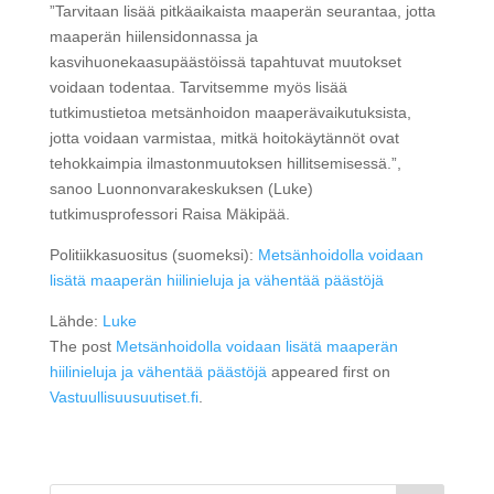
”Tarvitaan lisää pitkäaikaista maaperän seurantaa, jotta
maaperän hiilensidonnassa ja
kasvihuonekaasupäästöissä tapahtuvat muutokset
voidaan todentaa. Tarvitsemme myös lisää
tutkimustietoa metsänhoidon maaperävaikutuksista,
jotta voidaan varmistaa, mitkä hoitokäytännöt ovat
tehokkaimpia ilmastonmuutoksen hillitsemisessä.”,
sanoo Luonnonvarakeskuksen (Luke)
tutkimusprofessori Raisa Mäkipää.
Politiikkasuositus (suomeksi):
Metsänhoidolla voidaan
lisätä maaperän hiilinieluja ja vähentää päästöjä
Lähde:
Luke
The post
Metsänhoidolla voidaan lisätä maaperän
hiilinieluja ja vähentää päästöjä
appeared first on
Vastuullisuusuutiset.fi
.