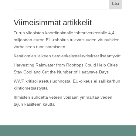
Etsi
Viimeisimmät artikkelit
Turun yliopiston koordinoimalle tohtoriverkostolle 4,4
miljoonan euron EU-rahoitus tulevaisuuden virusuhkien
varhaiseen tunnistamiseen
Kesälomien jälkeen tietojenkalasteluyritykset lisääntyvät
Harvesting Rainwater from Rooftops Could Help Cities
Stay Cool and Cut the Number of Heatwave Days
WWF kritisoi ase­tus­luon­nos­ta: EU-oikeus ei salli karhun
kiin­tiö­met­säs­tys­tä
Ihmisten suhdetta veteen voidaan ymmärtää veden
tajun käsitteen kautta