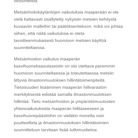
olosuhteista.
Metsänhoitokäytäntöjen vaikutuksia maaperään ei ole
vielä kattavasti sisällytetty nykyisiin metsien kehitystä
kuvaaviin malleihin tai päätöksentekoon, mikä voi johtaa
siihen, että näitä vaikutuksia ei oteta
tavoitteenmukaisesti huomioon metsien käyttöä
suunniteltaessa.
Metsänhoidon vaikutus maaperän
kasvihuonekaasutaseisiin on siis otettava paremmin
huomioon suunniteltaessa ja toteutettaessa metsiin
liittyviä ilmastonmuutoksen hillintätoimenpiteitä.
Tietoisuuden lisääminen maaperän hiilivaraston
merkityksestä edistää samalla ilmastonmuutoksen
hillintää. Tieto metsänhoidon ja ympäristömuutosten
yhteisvaikutuksista maaperän hiilitaseeseen ja
kasvihuonepäästöihin on vieläkin monelta osin
puutteellista ja ilmastonmuutoksen hillintätoimien
suunnitteluun tarvitaan lisää tutkimustietoa.