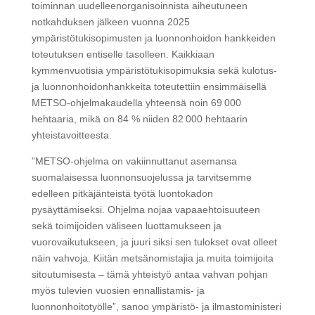
toiminnan uudelleenorganisoinnista aiheutuneen
notkahduksen jälkeen vuonna 2025
ympäristötukisopimusten ja luonnonhoidon hankkeiden
toteutuksen entiselle tasolleen. Kaikkiaan
kymmenvuotisia ympäristötukisopimuksia sekä kulotus-
ja luonnonhoidonhankkeita toteutettiin ensimmäisellä
METSO-ohjelmakaudella yhteensä noin 69 000
hehtaaria, mikä on 84 % niiden 82 000 hehtaarin
yhteistavoitteesta.
”METSO-ohjelma on vakiinnuttanut asemansa
suomalaisessa luonnonsuojelussa ja tarvitsemme
edelleen pitkäjänteistä työtä luontokadon
pysäyttämiseksi. Ohjelma nojaa vapaaehtoisuuteen
sekä toimijoiden väliseen luottamukseen ja
vuorovaikutukseen, ja juuri siksi sen tulokset ovat olleet
näin vahvoja. Kiitän metsänomistajia ja muita toimijoita
sitoutumisesta – tämä yhteistyö antaa vahvan pohjan
myös tulevien vuosien ennallistamis- ja
luonnonhoitotyölle”, sanoo ympäristö- ja ilmastoministeri