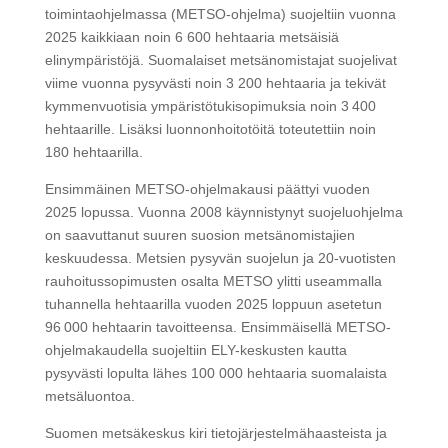
toimintaohjelmassa (METSO-ohjelma) suojeltiin vuonna
2025 kaikkiaan noin 6 600 hehtaaria metsäisiä
elinympäristöjä. Suomalaiset metsänomistajat suojelivat
viime vuonna pysyvästi noin 3 200 hehtaaria ja tekivät
kymmenvuotisia ympäristötukisopimuksia noin 3 400
hehtaarille. Lisäksi luonnonhoitotöitä toteutettiin noin
180 hehtaarilla.
Ensimmäinen METSO-ohjelmakausi päättyi vuoden
2025 lopussa. Vuonna 2008 käynnistynyt suojeluohjelma
on saavuttanut suuren suosion metsänomistajien
keskuudessa. Metsien pysyvän suojelun ja 20-vuotisten
rauhoitussopimusten osalta METSO ylitti useammalla
tuhannella hehtaarilla vuoden 2025 loppuun asetetun
96 000 hehtaarin tavoitteensa. Ensimmäisellä METSO-
ohjelmakaudella suojeltiin ELY-keskusten kautta
pysyvästi lopulta lähes 100 000 hehtaaria suomalaista
metsäluontoa.
Suomen metsäkeskus kiri tietojärjestelmähaasteista ja