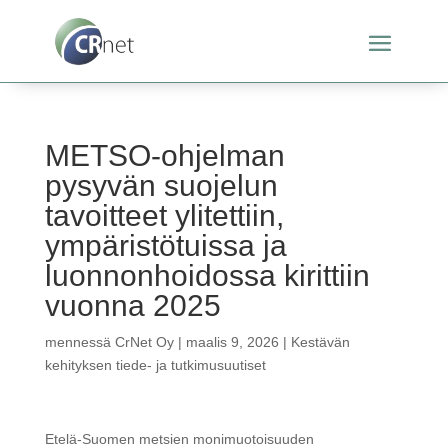
METSO-ohjelman
pysyvän suojelun
tavoitteet ylitettiin,
ympäristötuissa ja
luonnonhoidossa kirittiin
vuonna 2025
mennessä
CrNet Oy
|
maalis 9, 2026
|
Kestävän
kehityksen tiede- ja tutkimusuutiset
Etelä-Suomen metsien monimuotoisuuden