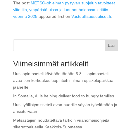
The post
METSO-ohjelman pysyvän suojelun tavoitteet
ylitettiin, ympäristötuissa ja luonnonhoidossa kirittiin
vuonna 2025
appeared first on
Vastuullisuusuutiset.fi
.
Etsi
Viimeisimmät artikkelit
Uusi opintoseteli käyttöön tänään 5.8. – opintoseteli
avaa tien korkeakouluopintoihin ilman opiskelupaikkaa
jääneille
In Somalia, AI is helping deliver food to hungry families
Uusi työllistymisseteli avaa nuorille väylän työelämään ja
ansioturvaan
Metsästäjien noudatettava tarkoin viranomaisohjeita
sikaruttoalueella Kaakkois-Suomessa