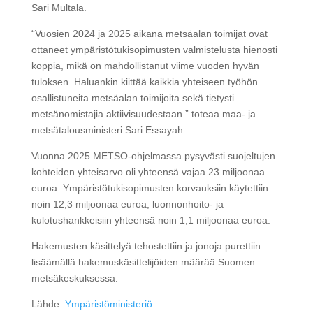
Sari Multala.
“Vuosien 2024 ja 2025 aikana metsäalan toimijat ovat
ottaneet ympäristötukisopimusten valmistelusta hienosti
koppia, mikä on mahdollistanut viime vuoden hyvän
tuloksen. Haluankin kiittää kaikkia yhteiseen työhön
osallistuneita metsäalan toimijoita sekä tietysti
metsänomistajia aktiivisuudestaan.” toteaa maa- ja
metsätalousministeri Sari Essayah.
Vuonna 2025 METSO-ohjelmassa pysyvästi suojeltujen
kohteiden yhteisarvo oli yhteensä vajaa 23 miljoonaa
euroa. Ympäristötukisopimusten korvauksiin käytettiin
noin 12,3 miljoonaa euroa, luonnonhoito- ja
kulotushankkeisiin yhteensä noin 1,1 miljoonaa euroa.
Hakemusten käsittelyä tehostettiin ja jonoja purettiin
lisäämällä hakemuskäsittelijöiden määrää Suomen
metsäkeskuksessa.
Lähde:
Ympäristöministeriö