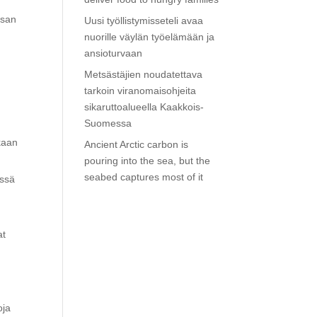
ksan
Uusi työllistymisseteli avaa
nuorille väylän työelämään ja
ansioturvaan
Metsästäjien noudatettava
tarkoin viranomaisohjeita
sikaruttoalueella Kaakkois-
Suomessa
kaan
Ancient Arctic carbon is
pouring into the sea, but the
seabed captures most of it
issä
at
oja