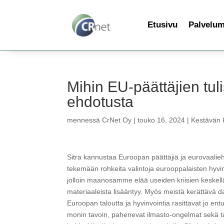
Etusivu
Palvelu
Mihin EU-päättäjien tuli
ehdotusta
mennessä
CrNet Oy
|
touko 16, 2024
|
Kestävän k
Sitra kannustaa Euroopan päättäjiä ja eurovaalieh
tekemään rohkeita valintoja eurooppalaisten hyvin
jolloin maanosamme elää useiden kriisien keske
materiaaleista lisääntyy. Myös meistä kerättävä 
Euroopan taloutta ja hyvinvointia rasittavat jo e
monin tavoin, pahenevat ilmasto-ongelmat sekä 