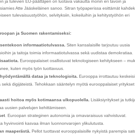
ten ja tulevien EU-päättäjien on luotava vakautta monin eri tavoin ja
liasiamies Atte Jääskeläinen sanoo. Sitran työpaperissa esittämät kahde
iseen tulevaisuustyöhön, selvityksiin, kokeiluihin ja kehitystyöhön eri
uroopan ja Suomen rakentamiseksi:
ksentekoon informaatiotulvassa.
Siten kansalaisille tarjoutuu uusia
ioihin ja taitoja toimia informaatiotulvassa sekä uudistaa demokratiaa.
isaatiota.
Eurooppalaiset osallistuvat teknologiseen kehitykseen – mu
ranee, kuten myös työn tuottavuus.
 hyödyntämällä dataa ja teknologioita.
Eurooppa irrottautuu keskeis
a sekä digijäteistä. Tehokkaan sääntelyn myötä eurooppalaiset yritykset
kaasti hoitoa myös kotimaansa ulkopuolella.
Lisäksiyritykset ja tutkij
aa uusien palvelujen kehittämiseen.
set
. Euroopan strateginen autonomia ja omavaraisuus vahvistuvat.
 ja hyvinvointi kasvaa ilman luonnonvarojen ylikulutusta.
pan maaperästä.
Pellot tuottavat eurooppalaisille nykyistä parempia sat