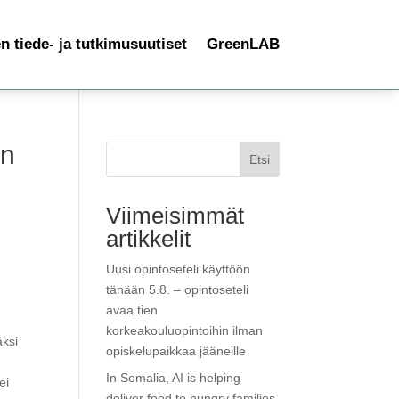
 tiede- ja tutkimusuutiset
GreenLAB
an
Etsi
Viimeisimmät
artikkelit
Uusi opintoseteli käyttöön
tänään 5.8. – opintoseteli
avaa tien
korkeakouluopintoihin ilman
äksi
opiskelupaikkaa jääneille
In Somalia, AI is helping
ei
deliver food to hungry families