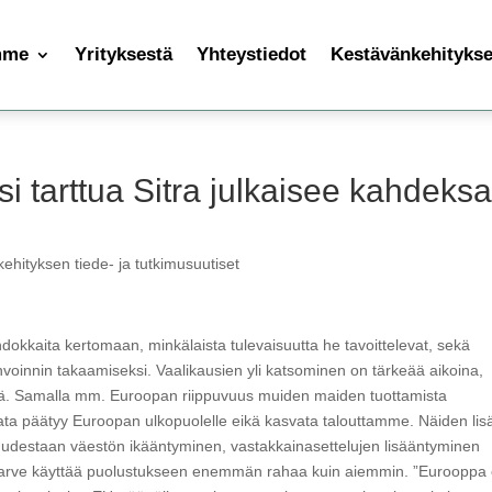
mme
Yrityksestä
Yhteystiedot
Kestävänkehityksen
si tarttua Sitra julkaisee kahdeks
ehityksen tiede- ja tutkimusuutiset
dokkaita kertomaan, minkälaista tulevaisuutta he tavoittelevat, sekä
voinnin takaamiseksi. Vaalikausien yli katsominen on tärkeää aikoina,
llä. Samalla mm. Euroopan riippuvuus muiden maiden tuottamista
data päätyy Euroopan ulkopuolelle eikä kasvata talouttamme. Näiden lis
ntuudestaan väestön ikääntyminen, vastakkainasettelujen lisääntyminen
tarve käyttää puolustukseen enemmän rahaa kuin aiemmin. ”Eurooppa 