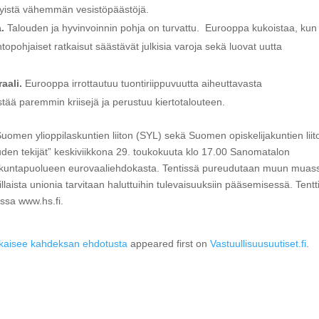
nykyistä vähemmän vesistöpäästöjä.
a.
Talouden ja hyvinvoinnin pohja on turvattu. Eurooppa kukoistaa, kun
topohjaiset ratkaisut säästävät julkisia varoja sekä luovat uutta
aali.
Eurooppa irrottautuu tuontiriippuvuutta aiheuttavasta
estää paremmin kriisejä ja perustuu kiertotalouteen.
Suomen ylioppilaskuntien liiton (SYL) sekä Suomen opiskelijakuntien liit
den tekijät” keskiviikkona 29. toukokuuta klo 17.00 Sanomatalon
skuntapuolueen eurovaaliehdokasta. Tentissä pureudutaan muun muas
llaista unionia tarvitaan haluttuihin tulevaisuuksiin pääsemisessä. Tentt
ssa www.hs.fi.
 julkaisee kahdeksan ehdotusta
appeared first on
Vastuullisuusuutiset.fi
.