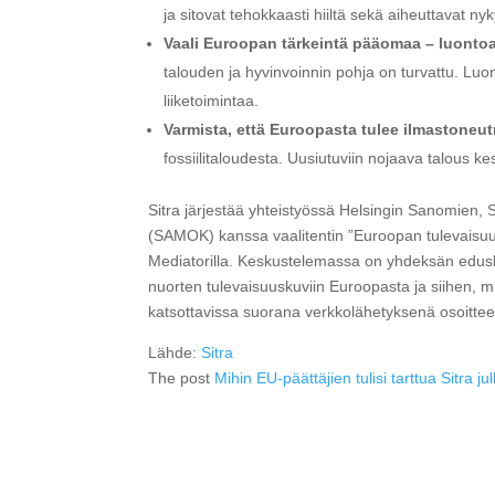
ja sitovat tehokkaasti hiiltä sekä aiheuttavat 
Vaali Euroopan tärkeintä pääomaa – luonto
talouden ja hyvinvoinnin pohja on turvattu. Luon
liiketoimintaa.
Varmista, että Euroopasta tulee ilmastoneutr
fossiilitaloudesta. Uusiutuviin nojaava talous k
Sitra järjestää yhteistyössä Helsingin Sanomien, 
(SAMOK) kanssa vaalitentin ”Euroopan tulevaisuu
Mediatorilla. Keskustelemassa on yhdeksän edu
nuorten tulevaisuuskuviin Euroopasta ja siihen, mi
katsottavissa suorana verkkolähetyksenä osoittee
Lähde:
Sitra
The post
Mihin EU-päättäjien tulisi tarttua Sitra