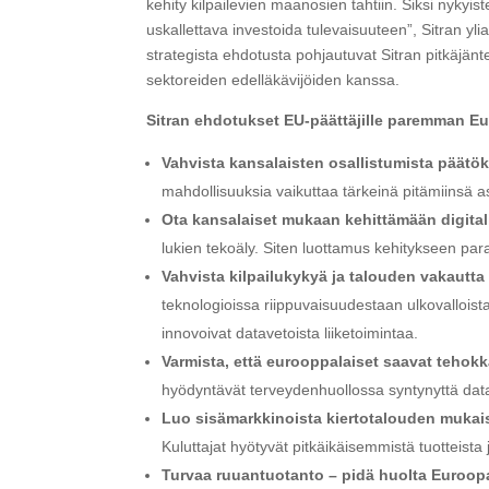
kehity kilpailevien maanosien tahtiin. Siksi nykyis
uskallettava investoida tulevaisuuteen”, Sitran y
strategista ehdotusta pohjautuvat Sitran pitkäjänte
sektoreiden edelläkävijöiden kanssa.
Sitran ehdotukset EU-päättäjille paremman E
Vahvista kansalaisten osallistumista päätö
mahdollisuuksia vaikuttaa tärkeinä pitämiinsä as
Ota kansalaiset mukaan kehittämään digital
lukien tekoäly. Siten luottamus kehitykseen pa
Vahvista kilpailukykyä ja talouden vakautta
teknologioissa riippuvaisuudestaan ulkovalloist
innovoivat datavetoista liiketoimintaa.
Varmista, että eurooppalaiset saavat tehok
hyödyntävät terveydenhuollossa syntynyttä dat
Luo sisämarkkinoista kiertotalouden mukai
Kuluttajat hyötyvät pitkäikäisemmistä tuotteista
Turvaa ruuantuotanto – pidä huolta Euroo