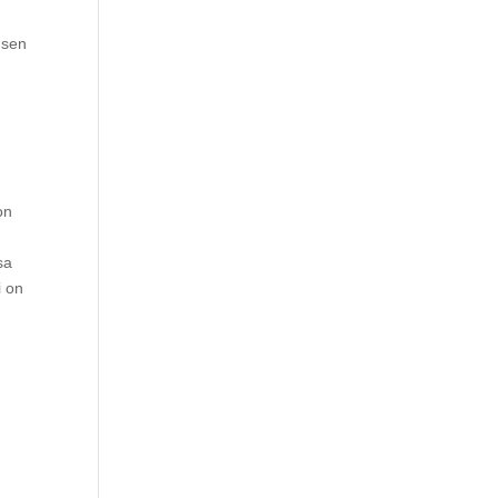
 sen
on
sa
i on