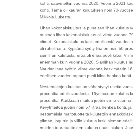
kohti, saavutettiin vuonna 2020. Vuonna 2021 kaur
kohti. Tämä oli kauran kulutuksen noin 70-vuotises
Mikkola Lukesta.
Lihan kokonaiskulutus ja punaisen lihan kulutus
mukaan lihan kokonaiskulutus oli viime vuonna 79,
elimet. Kokonaiskulutus laski edellisestä vuodesta
eli ruholihana. Kypsänä syöty liha on noin 50 prose
sianlihan kulutusta, eroa oli enää puoli kiloa. Viim
enemmän kuin vuonna 2020. Sianlihan kulutus laski 
Naudanlihaa syötiin viime vuonna keskimäärin 18,
edellisen vuoden tapaan puoli kiloa henkeä kohti.
Nestemaitojen kulutus on vähentynyt useita vuosia
prosenttia edellisvuodesta. Täysmaidon kulutus l
prosenttia. Kaikkiaan maitoa juotiin viime vuonna 
Kevytmaitoa juotiin noin 57 litraa henkeä kohti, 
nestemäisiä maitotuotteita kulutettiin ennakkol
piimän, jogurtin ja viilin kulutus laski hieman ed
muiden tuoretuotteiden kulutus nousi hiukan. Juus