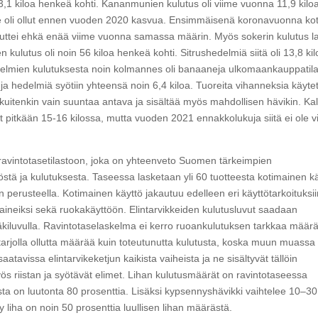
,1 kiloa henkeä kohti. Kananmunien kulutus oli viime vuonna 11,9 kilo
la se oli ollut ennen vuoden 2020 kasvua. Ensimmäisenä koronavuonna ko
 muttei ehkä enää viime vuonna samassa määrin. Myös sokerin kulutus l
lutus oli noin 56 kiloa henkeä kohti. Sitrushedelmiä siitä oli 13,8 kil
edelmien kulutuksesta noin kolmannes oli banaaneja ulkomaankauppatil
uja hedelmiä syötiin yhteensä noin 6,4 kiloa. Tuoreita vihanneksia käytet
 kuitenkin vain suuntaa antava ja sisältää myös mahdollisen hävikin. Ka
pitkään 15­-16 kilossa, mutta vuoden 2021 ennakkolukuja siitä ei ole v
ravintotasetilastoon, joka on yhteenveto Suomen tärkeimpien
stä ja kulutuksesta. Taseessa lasketaan yli 60 tuotteesta koti­mainen k
 perusteella. Kotimainen käyttö jakautuu edelleen eri käyttötarkoituksii
aineiksi sekä ruoka­käyttöön. Elintarvikkeiden kulutusluvut saadaan
kiluvulla. Ravintotaselaskelma ei kerro ruoankulutuksen tarkkaa määr
rjolla ollutta määrää kuin toteutunutta kulutusta, koska muun muassa
tavissa elintarvikeketjun kaikista vaiheista ja ne sisältyvät tällöin
ös riistan ja syötävät elimet. Lihan kulutusmäärät on ravintotaseessa
ihasta on luutonta 80 prosenttia. Lisäksi kypsennyshävikki vaihtelee 10–30
y liha on noin 50 prosenttia luullisen lihan määrästä.