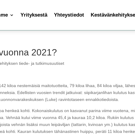
mme
Yrityksestä
Yhteystiedot
Kestävänkehityksen
 vuonna 2021?
hityksen tiede- ja tutkimusuutiset
2 kiloa nestemäisiä maitotuotteita, 79 kiloa lihaa, 84 kiloa viljaa, lähe
eksia. Edellisten vuosien trendit jatkuivat: siipikarjanlihan kulutus kas
 Luonnonvarakeskuksen (Luke) ravintotaseen ennakkotiedoista.
iloa henkeä kohti. Kokonaiskulutus on kasvanut parina viime vuotena, m
ua. Vehnää kului viime vuonna 45,4 ja kauraa 10,2 kiloa. Rukiin kulutus 
ljoista vehnän lisäksi muun leipäviljan (tattarin, kvinoan ym.) kulutus kas
enkeä kohti. Kauran kulutuksen tähänastinen huippu, peräti 11 kiloa henk