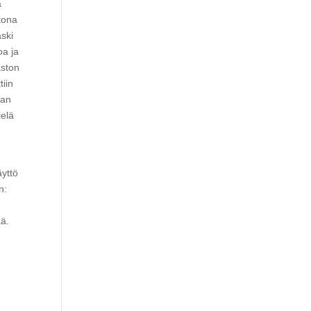
a
tona
aski
oa ja
aston
tiin
lan
ielä
äyttö
n:
ää.