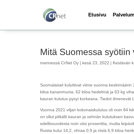
Etusivu
Palvelu
Mitä Suomessa syötiin
mennessä
CrNet Oy
|
kesä 23, 2022
|
Kestävän ke
Suomalaiset kuluttivat viime vuonna keskimäärin 14
kiloa kananmunia, 62 kiloa hedelmiä ja 63 kg vihann
kauran kulutus pysyi korkeana. Tiedot ilmenevät
Vuonna 2021 viljan kokonaiskulutus oli noin 84 k
on ollut pitkälti kauran ja vehnän kulutuksen kasv
edellisvuodesta noin viisi prosenttia, mutta leipävi
Ruista kului 14,2, ohraa 0,9 ja riisiä 6,9 kiloa h