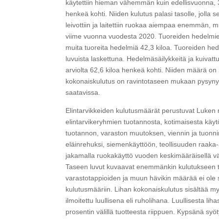
käytettiin hieman vähemmän kuin edellisvuonna, 3
henkeä kohti. Niiden kulutus palasi tasolle, jol
leivottiin ja laitettiin ruokaa aiempaa enemmän,
viime vuonna vuodesta 2020. Tuoreiden hedelmien ku
muita tuoreita hedelmiä 42,3 kiloa. Tuoreiden h
luvuista laskettuna. Hedelmäsäilykkeitä ja kuivatt
arviolta 62,6 kiloa henkeä kohti. Niiden määrä on
kokonaiskulutus on ravintotaseen mukaan pysynyt 
saatavissa.
Elintarvikkeiden kulutusmäärät perustuvat Luken 
elintarvikeryhmien tuotannosta, kotimaisesta käytö
tuotannon, varaston muutoksen, viennin ja tuonnin
eläinrehuksi, siemenkäyttöön, teollisuuden raaka-
jakamalla ruokakäyttö vuoden keskimääräisellä vä
Taseen luvut kuvaavat enemmänkin kulutukseen ta
varastotappioiden ja muun hävikin määrää ei ole saa
kulutusmääriin. Lihan kokonaiskulutus sisältää my
ilmoitettu luullisena eli ruholihana. Luullisesta l
prosentin välillä tuotteesta riippuen. Kypsänä syöt