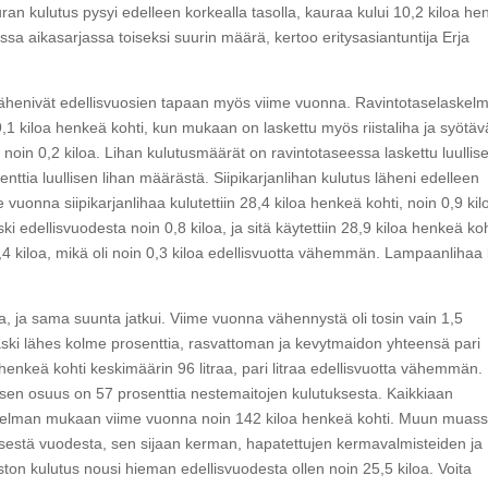
an kulutus pysyi edelleen korkealla tasolla, kauraa kului 10,2 kiloa h
sa aikasarjassa toiseksi suurin määrä, kertoo eritysasiantuntija Erja
 vähenivät edellisvuosien tapaan myös viime vuonna. Ravintotaselaskel
1 kiloa henkeä kohti, kun mukaan on laskettu myös riistaliha ja syötäv
 noin 0,2 kiloa. Lihan kulutusmäärät on ravintotaseessa laskettu luullis
nttia luullisen lihan määrästä. Siipikarjanlihan kulutus läheni edelleen
e vuonna siipikarjanlihaa kulutettiin 28,4 kiloa henkeä kohti, noin 0,9 kil
edellisvuodesta noin 0,8 kiloa, ja sitä käytettiin 28,9 kiloa henkeä koh
4 kiloa, mikä oli noin 0,3 kiloa edellisvuotta vähemmän. Lampaanlihaa 
, ja sama suunta jatkui. Viime vuonna vähennystä oli tosin vain 1,5
aski lähes kolme prosenttia, rasvattoman ja kevytmaidon yhteensä pari
henkeä kohti keskimäärin 96 litraa, pari litraa edellisvuotta vähemmän.
ja sen osuus on 57 prosenttia nestemaitojen kulutuksesta. Kaikkiaan
askelman mukaan viime vuonna noin 142 kiloa henkeä kohti. Muun muas
ellisestä vuodesta, sen sijaan kerman, hapatettujen kermavalmisteiden ja
ton kulutus nousi hieman edellisvuodesta ollen noin 25,5 kiloa. Voita