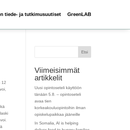
 tiede- ja tutkimusuutiset
GreenLAB
Etsi
Viimeisimmät
artikkelit
s 12
Uusi opintoseteli käyttöön
voi,
tänään 5.8. – opintoseteli
avaa tien
ikä
korkeakouluopintoihin ilman
laski
opiskelupaikkaa jääneille
voi.
In Somalia, AI is helping
eä
deliver food to hungry families