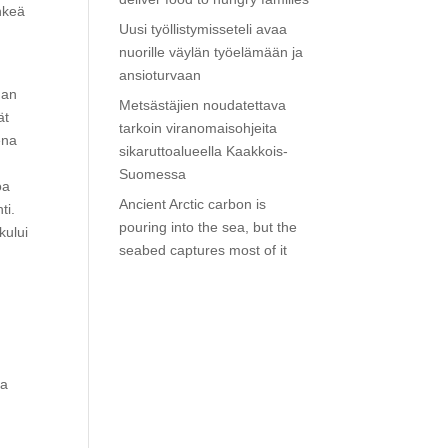
enkeä
Uusi työllistymisseteli avaa
nuorille väylän työelämään ja
ansioturvaan
man
Metsästäjien noudatettava
ät
tarkoin viranomaisohjeita
ena
sikaruttoalueella Kaakkois-
Suomessa
oa
Ancient Arctic carbon is
ti.
pouring into the sea, but the
kului
seabed captures most of it
sa