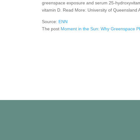
greenspace exposure and serum 25-hydroxyvitami
vitamin D. Read More: University of Queensland A
Source:
ENN
The post
Moment in the Sun: Why Greenspace Pla