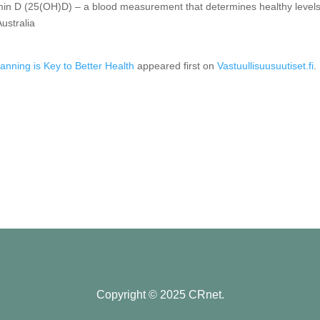
n D (25(OH)D) – a blood measurement that determines healthy levels
ustralia
nning is Key to Better Health
appeared first on
Vastuullisuusuutiset.fi
.
Copyright © 2025 CRnet.