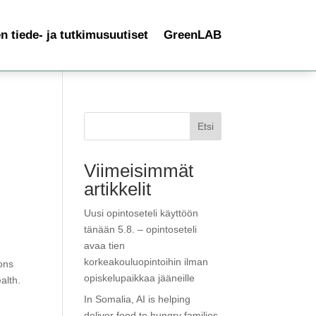
 tiede- ja tutkimusuutiset
GreenLAB
Etsi
Viimeisimmät
artikkelit
Uusi opintoseteli käyttöön
tänään 5.8. – opintoseteli
avaa tien
korkeakouluopintoihin ilman
ions
opiskelupaikkaa jääneille
alth.
In Somalia, AI is helping
deliver food to hungry families