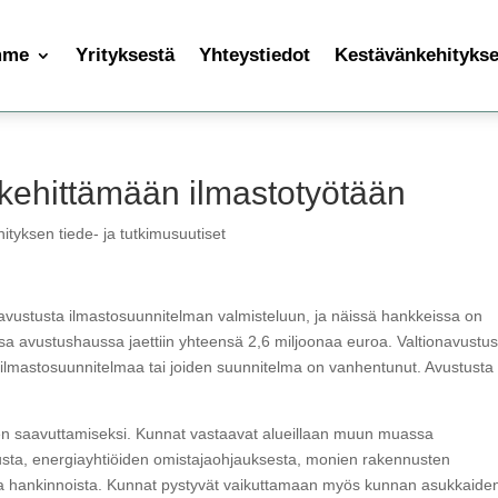
mme
Yrityksestä
Yhteystiedot
Kestävänkehityksen
 kehittämään ilmastotyötään
ityksen tiede- ja tutkimusuutiset
avustusta ilmastosuunnitelman valmisteluun, ja näissä hankkeissa on
 avustushaussa jaettiin yhteensä 2,6 miljoonaa euroa. Valtionavustus
aa ilmastosuunnitelmaa tai joiden suunnitelma on vanhentunut. Avustusta
den saavuttamiseksi. Kunnat vastaavat alueillaan muun muassa
lusta, energiayhtiöiden omistajaohjauksesta, monien rakennusten
ista hankinnoista. Kunnat pystyvät vaikuttamaan myös kunnan asukkaide