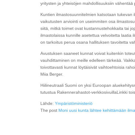
yritysten ja yhteisöjen mahdollisuuksiin vähentä
Kuntien ilmastosuunnitelmien katsotaan tukevan i
vaikutusten arviointi on useimmiten osa ilmastosu
siitä, mitkä toimet ovat kustannustehokkaita tai jo
ilmastolaissa kunnille asetettua velvoitetta laatia 
on tarkoitus perua osana hallituksen tavoitetta vahv
Avustuksen saaneet kunnat voivat kuitenkin tote
vauhdittaminen on meille edelleen tärkeää. Vaikk
toivottavasti kunnat löytäisivät vaihtoehtoisia rah
Miia Berger.
Hiilineutraali Suomi on yksi Euroopan aluekehit
tutustua Rakennerahastot-verkkosivuillaLinkki toise
Lähde:
Ympäristöministeriö
The post
Moni uusi kunta lähtee kehittämään ilm