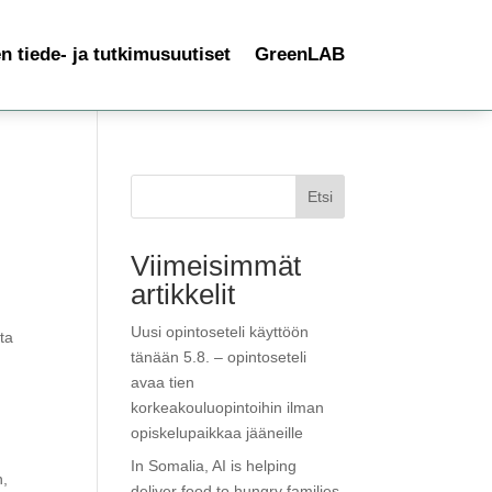
 tiede- ja tutkimusuutiset
GreenLAB
Etsi
Viimeisimmät
artikkelit
Uusi opintoseteli käyttöön
ta
tänään 5.8. – opintoseteli
avaa tien
korkeakouluopintoihin ilman
opiskelupaikkaa jääneille
In Somalia, AI is helping
n,
deliver food to hungry families