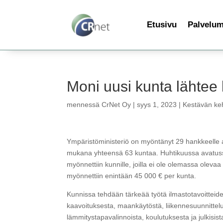
Etusivu
Palvelu
Moni uusi kunta lähtee
mennessä
CrNet Oy
|
syys 1, 2023
|
Kestävän keh
Ympäristöministeriö on myöntänyt 29 hankkeelle 
mukana yhteensä 63 kuntaa. Huhtikuussa avatussa
myönnettiin kunnille, joilla ei ole olemassa olev
myönnettiin enintään 45 000 € per kunta.
Kunnissa tehdään tärkeää työtä ilmastotavoittei
kaavoituksesta, maankäytöstä, liikennesuunnitte
lämmitystapavalinnoista, koulutuksesta ja julkis