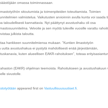
ä päästöjään omassa toiminnassaan.
lmastotyöhön sitoutumista ja toimenpiteiden toteuttamista. Toimien
unnitelmien valmistelua. Vaikutusten arvioinnin avulla kunta voi saada t
pa taloudellisesti kannattavia. Nyt päättynyt avustushaku oli osa
ilmastosuunnitelma. Velvoite ja sen myötä tuleville vuosille varattu rahoi
istaa julkista taloutta.
uttaa hankkeen suunnitelmiensa mukaan. ”Kuntien ilmastotyön
a uutta avustushakua ei pystytä mahdollisesti enää järjestämään,
oituskanavia, kuten alueellisen EAKR-rahoituksen”, toteaa erityisasiantun
ysrahaston (EAKR) ohjelman teemoista. Rahoitukseen ja avustushakuun 
lle sivustolle.
astotyötään
appeared first on
Vastuullisuusuutiset.fi
.