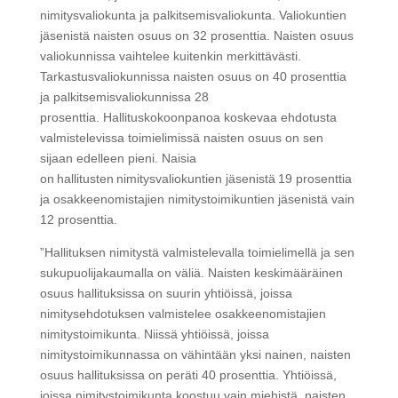
nimitysvaliokunta ja palkitsemisvaliokunta. Valiokuntien
jäsenistä naisten osuus on 32 prosenttia. Naisten osuus
valiokunnissa vaihtelee kuitenkin merkittävästi.
Tarkastusvaliokunnissa naisten osuus on 40 prosenttia
ja palkitsemisvaliokunnissa 28
prosenttia. Hallituskokoonpanoa koskevaa ehdotusta
valmistelevissa toimielimissä naisten osuus on sen
sijaan edelleen pieni. Naisia
on hallitusten nimitysvaliokuntien jäsenistä 19 prosenttia
ja osakkeenomistajien nimitystoimikuntien jäsenistä vain
12 prosenttia.
”Hallituksen nimitystä valmistelevalla toimielimellä ja sen
sukupuolijakaumalla on väliä. Naisten keskimääräinen
osuus hallituksissa on suurin yhtiöissä, joissa
nimitysehdotuksen valmistelee osakkeenomistajien
nimitystoimikunta. Niissä yhtiöissä, joissa
nimitystoimikunnassa on vähintään yksi nainen, naisten
osuus hallituksissa on peräti 40 prosenttia. Yhtiöissä,
joissa nimitystoimikunta koostuu vain miehistä, naisten