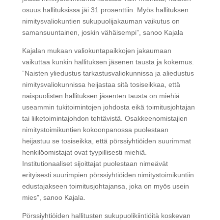
osuus hallituksissa jäi 31 prosenttiin. Myös hallituksen
nimitysvaliokuntien sukupuolijakauman vaikutus on
samansuuntainen, joskin vähäisempi”, sanoo Kajala
Kajalan mukaan valiokuntapaikkojen jakaumaan
vaikuttaa kunkin hallituksen jäsenen tausta ja kokemus.
”Naisten yliedustus tarkastusvaliokunnissa ja aliedustus
nimitysvaliokunnissa heijastaa sitä tosiseikkaa, että
naispuolisten hallituksen jäsenten tausta on miehiä
useammin tukitoimintojen johdosta eikä toimitusjohtajan
tai liiketoimintajohdon tehtävistä. Osakkeenomistajien
nimitystoimikuntien kokoonpanossa puolestaan
heijastuu se tosiseikka, että pörssiyhtiöiden suurimmat
henkilöomistajat ovat tyypillisesti miehiä.
Institutionaaliset sijoittajat puolestaan nimeävät
erityisesti suurimpien pörssiyhtiöiden nimitystoimikuntiin
edustajakseen toimitusjohtajansa, joka on myös usein
mies”, sanoo Kajala.
Pörssiyhtiöiden hallitusten sukupuolikiintiöitä koskevan