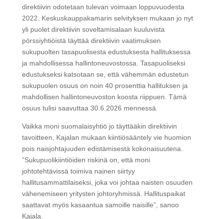
direktiivin odotetaan tulevan voimaan loppuvuodesta
2022. Keskuskauppakamarin selvityksen mukaan jo nyt
yli puolet direktiivin soveltamisalaan kuuluvista
pörssiyhtiöistä täyttää direktiivin vaatimuksen
sukupuolten tasapuolisesta edustuksesta hallituksessa
ja mahdollisessa hallintoneuvostossa. Tasapuoliseksi
edustukseksi katsotaan se, että vähemmän edustetun
sukupuolen osuus on noin 40 prosenttia hallituksen ja
mahdollisen hallintoneuvoston koosta riippuen. Tämä
osuus tulisi saavuttaa 30.6.2026 mennessä.
Vaikka moni suomalaisyhtiö jo täyttääkin direktiivin
tavoitteen, Kajalan mukaan kiintiösääntely vie huomion
pois naisjohtajuuden edistämisestä kokonaisuutena.
”Sukupuolikiintiöiden riskinä on, että moni
johtotehtävissä toimiva nainen siirtyy
hallitusammattilaiseksi, joka voi johtaa naisten osuuden
vähenemiseen yritysten johtoryhmissä. Hallituspaikat
saattavat myös kasaantua samoille naisille”, sanoo
Kajala.