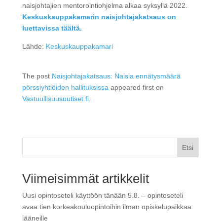
naisjohtajien mentorointiohjelma alkaa syksyllä 2022.
Keskuskauppakamarin naisjohtajakatsaus on
luettavissa täältä.
Lähde:
Keskuskauppakamari
The post
Naisjohtajakatsaus: Naisia ennätysmäärä
pörssiyhtiöiden hallituksissa
appeared first on
Vastuullisuusuutiset.fi
.
Etsi
Viimeisimmät artikkelit
Uusi opintoseteli käyttöön tänään 5.8. – opintoseteli
avaa tien korkeakouluopintoihin ilman opiskelupaikkaa
jääneille