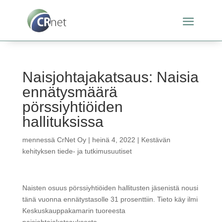
Naisjohtajakatsaus: Naisia
ennätysmäärä
pörssiyhtiöiden
hallituksissa
mennessä
CrNet Oy
|
heinä 4, 2022
|
Kestävän
kehityksen tiede- ja tutkimusuutiset
Naisten osuus pörssiyhtiöiden hallitusten jäsenistä nousi
tänä vuonna ennätystasolle 31 prosenttiin. Tieto käy ilmi
Keskuskauppakamarin tuoreesta