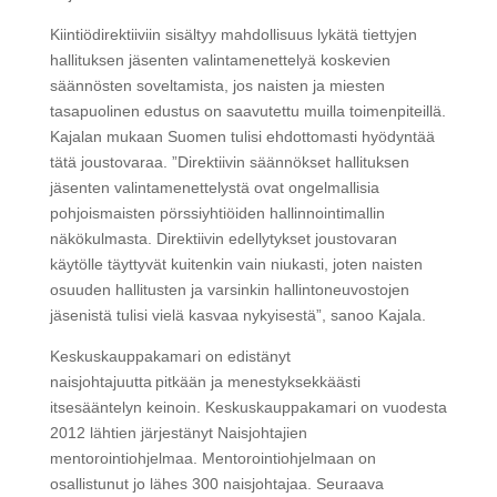
Kiintiödirektiiviin sisältyy mahdollisuus lykätä tiettyjen
hallituksen jäsenten valintamenettelyä koskevien
säännösten soveltamista, jos naisten ja miesten
tasapuolinen edustus on saavutettu muilla toimenpiteillä.
Kajalan mukaan Suomen tulisi ehdottomasti hyödyntää
tätä joustovaraa. ”Direktiivin säännökset hallituksen
jäsenten valintamenettelystä ovat ongelmallisia
pohjoismaisten pörssiyhtiöiden hallinnointimallin
näkökulmasta. Direktiivin edellytykset joustovaran
käytölle täyttyvät kuitenkin vain niukasti, joten naisten
osuuden hallitusten ja varsinkin hallintoneuvostojen
jäsenistä tulisi vielä kasvaa nykyisestä”, sanoo Kajala.
Keskuskauppakamari on edistänyt
naisjohtajuutta pitkään ja menestyksekkäästi
itsesääntelyn keinoin. Keskuskauppakamari on vuodesta
2012 lähtien järjestänyt Naisjohtajien
mentorointiohjelmaa. Mentorointiohjelmaan on
osallistunut jo lähes 300 naisjohtajaa. Seuraava