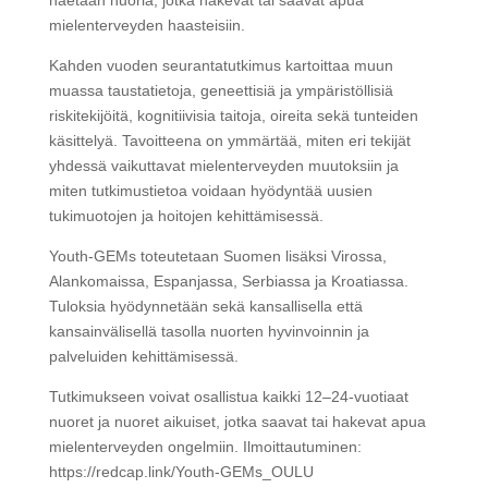
haetaan nuoria, jotka hakevat tai saavat apua
mielenterveyden haasteisiin.
Kahden vuoden seurantatutkimus kartoittaa muun
muassa taustatietoja, geneettisiä ja ympäristöllisiä
riskitekijöitä, kognitiivisia taitoja, oireita sekä tunteiden
käsittelyä. Tavoitteena on ymmärtää, miten eri tekijät
yhdessä vaikuttavat mielenterveyden muutoksiin ja
miten tutkimustietoa voidaan hyödyntää uusien
tukimuotojen ja hoitojen kehittämisessä.
Youth-GEMs toteutetaan Suomen lisäksi Virossa,
Alankomaissa, Espanjassa, Serbiassa ja Kroatiassa.
Tuloksia hyödynnetään sekä kansallisella että
kansainvälisellä tasolla nuorten hyvinvoinnin ja
palveluiden kehittämisessä.
Tutkimukseen voivat osallistua kaikki 12–24-vuotiaat
nuoret ja nuoret aikuiset, jotka saavat tai hakevat apua
mielenterveyden ongelmiin. Ilmoittautuminen:
https://redcap.link/Youth-GEMs_OULU