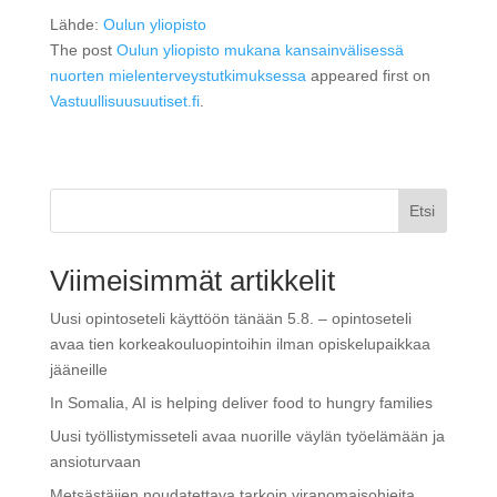
Lähde:
Oulun yliopisto
The post
Oulun yliopisto mukana kansainvälisessä
nuorten mielenterveystutkimuksessa
appeared first on
Vastuullisuusuutiset.fi
.
Etsi
Viimeisimmät artikkelit
Uusi opintoseteli käyttöön tänään 5.8. – opintoseteli
avaa tien korkeakouluopintoihin ilman opiskelupaikkaa
jääneille
In Somalia, AI is helping deliver food to hungry families
Uusi työllistymisseteli avaa nuorille väylän työelämään ja
ansioturvaan
Metsästäjien noudatettava tarkoin viranomaisohjeita