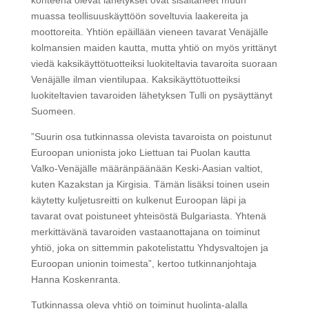
kohteena olevat lähetykset ovat sisältäneet muun
muassa teollisuuskäyttöön soveltuvia laakereita ja
moottoreita. Yhtiön epäillään vieneen tavarat Venäjälle
kolmansien maiden kautta, mutta yhtiö on myös yrittänyt
viedä kaksikäyttötuotteiksi luokiteltavia tavaroita suoraan
Venäjälle ilman vientilupaa. Kaksikäyttötuotteiksi
luokiteltavien tavaroiden lähetyksen Tulli on pysäyttänyt
Suomeen.
”Suurin osa tutkinnassa olevista tavaroista on poistunut
Euroopan unionista joko Liettuan tai Puolan kautta
Valko-Venäjälle määränpäänään Keski-Aasian valtiot,
kuten Kazakstan ja Kirgisia. Tämän lisäksi toinen usein
käytetty kuljetusreitti on kulkenut Euroopan läpi ja
tavarat ovat poistuneet yhteisöstä Bulgariasta. Yhtenä
merkittävänä tavaroiden vastaanottajana on toiminut
yhtiö, joka on sittemmin pakotelistattu Yhdysvaltojen ja
Euroopan unionin toimesta”, kertoo tutkinnanjohtaja
Hanna Koskenranta.
Tutkinnassa oleva yhtiö on toiminut huolinta-alalla