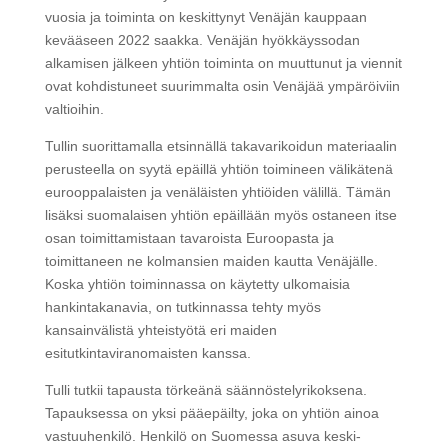
vuosia ja toiminta on keskittynyt Venäjän kauppaan
kevääseen 2022 saakka. Venäjän hyökkäyssodan
alkamisen jälkeen yhtiön toiminta on muuttunut ja viennit
ovat kohdistuneet suurimmalta osin Venäjää ympäröiviin
valtioihin.
Tullin suorittamalla etsinnällä takavarikoidun materiaalin
perusteella on syytä epäillä yhtiön toimineen välikätenä
eurooppalaisten ja venäläisten yhtiöiden välillä. Tämän
lisäksi suomalaisen yhtiön epäillään myös ostaneen itse
osan toimittamistaan tavaroista Euroopasta ja
toimittaneen ne kolmansien maiden kautta Venäjälle.
Koska yhtiön toiminnassa on käytetty ulkomaisia
hankintakanavia, on tutkinnassa tehty myös
kansainvälistä yhteistyötä eri maiden
esitutkintaviranomaisten kanssa.
Tulli tutkii tapausta törkeänä säännöstelyrikoksena.
Tapauksessa on yksi pääepäilty, joka on yhtiön ainoa
vastuuhenkilö. Henkilö on Suomessa asuva keski-