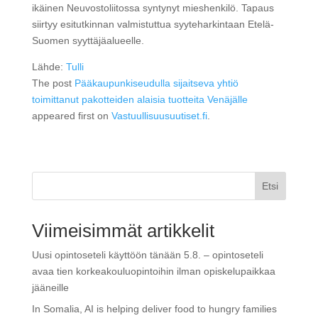
ikäinen Neuvostoliitossa syntynyt mieshenkilö. Tapaus
siirtyy esitutkinnan valmistuttua syyteharkintaan Etelä-
Suomen syyttäjäalueelle.
Lähde:
Tulli
The post
Pääkaupunkiseudulla sijaitseva yhtiö
toimittanut pakotteiden alaisia tuotteita Venäjälle
appeared first on
Vastuullisuusuutiset.fi
.
Etsi
Viimeisimmät artikkelit
Uusi opintoseteli käyttöön tänään 5.8. – opintoseteli
avaa tien korkeakouluopintoihin ilman opiskelupaikkaa
jääneille
In Somalia, AI is helping deliver food to hungry families