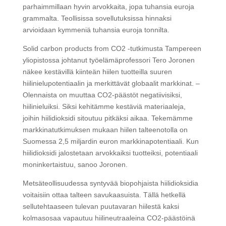
parhaimmillaan hyvin arvokkaita, jopa tuhansia euroja
grammalta. Teollisissa sovellutuksissa hinnaksi
arvioidaan kymmeniä tuhansia euroja tonnilta.
Solid carbon products from CO2 -tutkimusta Tampereen
yliopistossa johtanut työelämäprofessori Tero Joronen
näkee kestävillä kiinteän hiilen tuotteilla suuren
hiilinielupotentiaalin ja merkittävät globaalit markkinat. –
Olennaista on muuttaa CO2-päästöt negatiivisiksi,
hiilinieluiksi. Siksi kehitämme kestäviä materiaaleja,
joihin hiilidioksidi sitoutuu pitkäksi aikaa. Tekemämme
markkinatutkimuksen mukaan hiilen talteenotolla on
Suomessa 2,5 miljardin euron markkinapotentiaali. Kun
hiilidioksidi jalostetaan arvokkaiksi tuotteiksi, potentiaali
moninkertaistuu, sanoo Joronen.
Metsäteollisuudessa syntyvää biopohjaista hiilidioksidia
voitaisiin ottaa talteen savukaasuista. Tällä hetkellä
sellutehtaaseen tulevan puutavaran hiilestä kaksi
kolmasosaa vapautuu hiilineutraaleina CO2-päästöinä