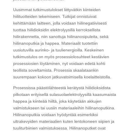
Uusimmat tutkimustulokset liittyvätkin kiinteiden
hiilituotteiden tekemiseen. Tutkijat onnistuivat
kehittämään laitteen, jolla voidaan hiilinegatiivisesti
tuottaa hiilidioksidin elektrolyysillä kerroksellista
hiilirakennetta, niin sanottuja hiilinanosipuleita, sekä
hiilinanoputkia ja happea. Materiaalit tuotettiin
uusiutuvilla aurinko- ja tuulienergioilla. Keskeinen
tutkimustulos on myös prosessiolosuhteet kestävien
prosessiosien löytäminen, nyt voidaan edetä kohti
teollista soveltamista. Prosessia skaalataankin
suurempaan kokoon jatkuvatoimisella koelaitteistolla.
Prosessissa päästölähteestä kerätystä hiilidioksidista
pilkotaan erityisellä sulasuolaelektrolyysillä kaasumaista
happea ja kiinteää hiiltä, joka käytetään akkujen
valmistukseen tai uusiin materiaaleihin hiilinanoputkina.
Hiilinanoputkia voidaan hyödyntää esimerkiksi
ultrakevyiden materiaalien kuten lentokoneen siipien ja
tuuliturbiinien valmistuksessa. Hiilinanoputket ovat