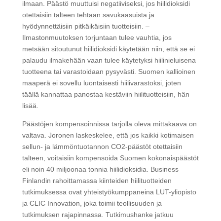
ilmaan. Päästö muuttuisi negatiiviseksi, jos hiilidioksidi
otettaisiin talteen tehtaan savukaasuista ja
hyödynnettäisiin pitkäikäisiin tuotteisiin. –
Ilmastonmuutoksen torjuntaan tulee vauhtia, jos
metsään sitoutunut hiilidioksidi käytetään niin, että se ei
palaudu ilmakehään vaan tulee käytetyksi hiilinieluisena
tuotteena tai varastoidaan pysyvästi. Suomen kallioinen
maaperä ei sovellu luontaisesti hiilivarastoksi, joten
täällä kannattaa panostaa kestäviin hiilituotteisiin, hän
lisää.
Päästöjen kompensoinnissa tarjolla oleva mittakaava on
valtava. Joronen laskeskelee, että jos kaikki kotimaisen
sellun- ja lämmöntuotannon CO2-päästöt otettaisiin
talteen, voitaisiin kompensoida Suomen kokonaispäästöt
eli noin 40 miljoonaa tonnia hiilidioksidia. Business
Finlandin rahoittamassa kiinteiden hiilituotteiden
tutkimuksessa ovat yhteistyökumppaneina LUT-yliopisto
ja CLIC Innovation, joka toimii teollisuuden ja
tutkimuksen rajapinnassa. Tutkimushanke jatkuu