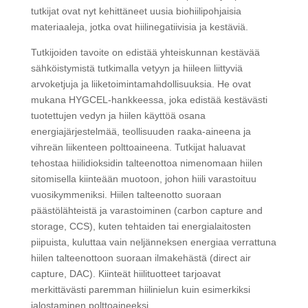
tutkijat ovat nyt kehittäneet uusia biohiilipohjaisia
materiaaleja, jotka ovat hiilinegatiivisia ja kestäviä.
Tutkijoiden tavoite on edistää yhteiskunnan kestävää
sähköistymistä tutkimalla vetyyn ja hiileen liittyviä
arvoketjuja ja liiketoimintamahdollisuuksia. He ovat
mukana HYGCEL-hankkeessa, joka edistää kestävästi
tuotettujen vedyn ja hiilen käyttöä osana
energiajärjestelmää, teollisuuden raaka-aineena ja
vihreän liikenteen polttoaineena. Tutkijat haluavat
tehostaa hiilidioksidin talteenottoa nimenomaan hiilen
sitomisella kiinteään muotoon, johon hiili varastoituu
vuosikymmeniksi. Hiilen talteenotto suoraan
päästölähteistä ja varastoiminen (carbon capture and
storage, CCS), kuten tehtaiden tai energialaitosten
piipuista, kuluttaa vain neljänneksen energiaa verrattuna
hiilen talteenottoon suoraan ilmakehästä (direct air
capture, DAC). Kiinteät hiilituotteet tarjoavat
merkittävästi paremman hiilinielun kuin esimerkiksi
jalostaminen polttoaineeksi.