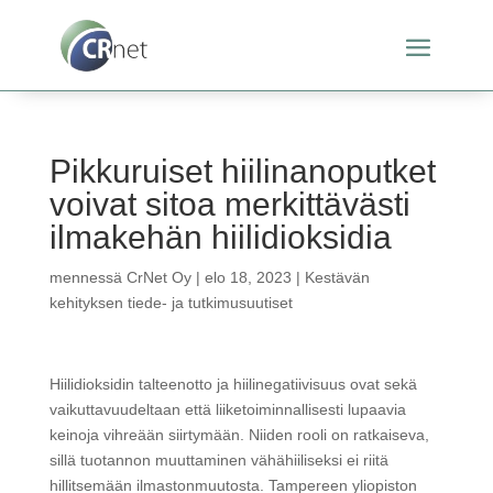
Pikkuruiset hiilinanoputket
voivat sitoa merkittävästi
ilmakehän hiilidioksidia
mennessä
CrNet Oy
|
elo 18, 2023
|
Kestävän
kehityksen tiede- ja tutkimusuutiset
Hiilidioksidin talteenotto ja hiilinegatiivisuus ovat sekä
vaikuttavuudeltaan että liiketoiminnallisesti lupaavia
keinoja vihreään siirtymään. Niiden rooli on ratkaiseva,
sillä tuotannon muuttaminen vähähiiliseksi ei riitä
hillitsemään ilmastonmuutosta. Tampereen yliopiston