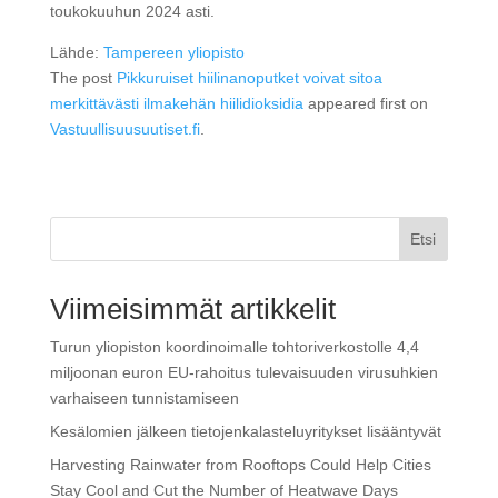
toukokuuhun 2024 asti.
Lähde:
Tampereen yliopisto
The post
Pikkuruiset hiilinanoputket voivat sitoa
merkittävästi ilmakehän hiilidioksidia
appeared first on
Vastuullisuusuutiset.fi
.
Etsi
Viimeisimmät artikkelit
Turun yliopiston koordinoimalle tohtoriverkostolle 4,4
miljoonan euron EU-rahoitus tulevaisuuden virusuhkien
varhaiseen tunnistamiseen
Kesälomien jälkeen tietojenkalasteluyritykset lisääntyvät
Harvesting Rainwater from Rooftops Could Help Cities
Stay Cool and Cut the Number of Heatwave Days