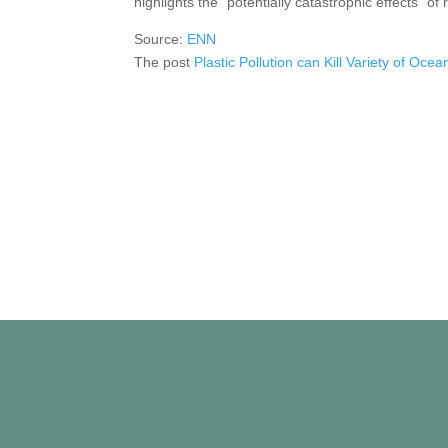
highlights the “potentially catastrophic effects” of 
Source:
ENN
The post
Plastic Pollution can Kill Variety of Oc