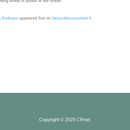
rising levels of plastic in the ocean.
ean Embryos
appeared first on
Vastuullisuusuutiset.fi
.
Copyright © 2025 CRnet.