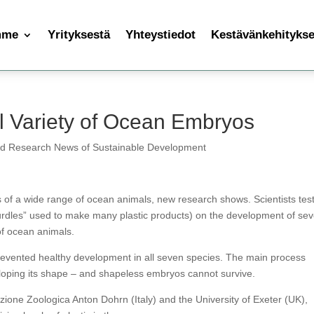
mme
Yrityksestä
Yhteystiedot
Kestävänkehityksen
ill Variety of Ocean Embryos
nd Research News of Sustainable Development
yos of a wide range of ocean animals, new research shows. Scientists tes
nurdles” used to make many plastic products) on the development of se
of ocean animals.
revented healthy development in all seven species. The main process
oping its shape – and shapeless embryos cannot survive.
azione Zoologica Anton Dohrn (Italy) and the University of Exeter (UK),