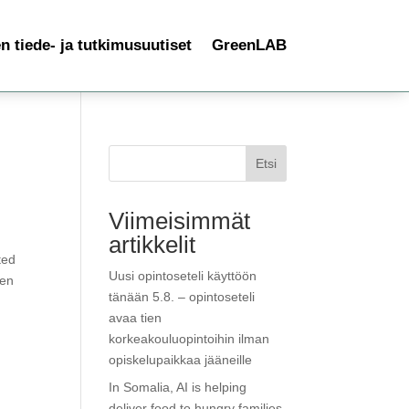
 tiede- ja tutkimusuutiset
GreenLAB
Etsi
Viimeisimmät
artikkelit
ted
Uusi opintoseteli käyttöön
ven
tänään 5.8. – opintoseteli
avaa tien
korkeakouluopintoihin ilman
opiskelupaikkaa jääneille
In Somalia, AI is helping
deliver food to hungry families