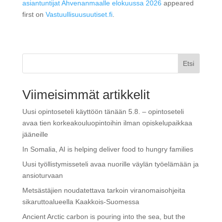
asiantuntijat Ahvenanmaalle elokuussa 2026
appeared
first on
Vastuullisuusuutiset.fi
.
Etsi
Viimeisimmät artikkelit
Uusi opintoseteli käyttöön tänään 5.8. – opintoseteli
avaa tien korkeakouluopintoihin ilman opiskelupaikkaa
jääneille
In Somalia, AI is helping deliver food to hungry families
Uusi työllistymisseteli avaa nuorille väylän työelämään ja
ansioturvaan
Metsästäjien noudatettava tarkoin viranomaisohjeita
sikaruttoalueella Kaakkois-Suomessa
Ancient Arctic carbon is pouring into the sea, but the