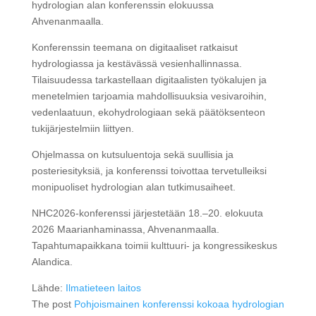
hydrologian alan konferenssin elokuussa
Ahvenanmaalla.
Konferenssin teemana on digitaaliset ratkaisut
hydrologiassa ja kestävässä vesienhallinnassa.
Tilaisuudessa tarkastellaan digitaalisten työkalujen ja
menetelmien tarjoamia mahdollisuuksia vesivaroihin,
vedenlaatuun, ekohydrologiaan sekä päätöksenteon
tukijärjestelmiin liittyen.
Ohjelmassa on kutsuluentoja sekä suullisia ja
posteriesityksiä, ja konferenssi toivottaa tervetulleiksi
monipuoliset hydrologian alan tutkimusaiheet.
NHC2026-konferenssi järjestetään 18.–20. elokuuta
2026 Maarianhaminassa, Ahvenanmaalla.
Tapahtumapaikkana toimii kulttuuri- ja kongressikeskus
Alandica.
Lähde:
Ilmatieteen laitos
The post
Pohjoismainen konferenssi kokoaa hydrologian