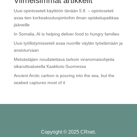
Viimeisimmät artikkelit
Uusi opintoseteli käyttöön tänään 5.8. – opintoseteli
avaa tien korkeakouluopintoihin ilman opiskelupaikkaa
jääneille
In Somalia, AI is helping deliver food to hungry families
Uusi työllistymisseteli avaa nuorille väylän työelämään ja
ansioturvaan
Metsästäjien noudatettava tarkoin viranomaisohjeita
sikaruttoalueella Kaakkois-Suomessa
Ancient Arctic carbon is pouring into the sea, but the
seabed captures most of it
Copyright © 2025 CRnet.