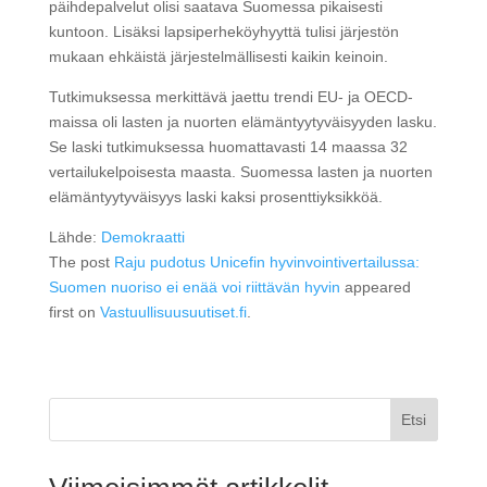
päihdepalvelut olisi saatava Suomessa pikaisesti
kuntoon. Lisäksi lapsiperheköyhyyttä tulisi järjestön
mukaan ehkäistä järjestelmällisesti kaikin keinoin.
Tutkimuksessa merkittävä jaettu trendi EU- ja OECD-
maissa oli lasten ja nuorten elämäntyytyväisyyden lasku.
Se laski tutkimuksessa huomattavasti 14 maassa 32
vertailukelpoisesta maasta. Suomessa lasten ja nuorten
elämäntyytyväisyys laski kaksi prosenttiyksikköä.
Lähde:
Demokraatti
The post
Raju pudotus Unicefin hyvinvointivertailussa:
Suomen nuoriso ei enää voi riittävän hyvin
appeared
first on
Vastuullisuusuutiset.fi
.
Etsi