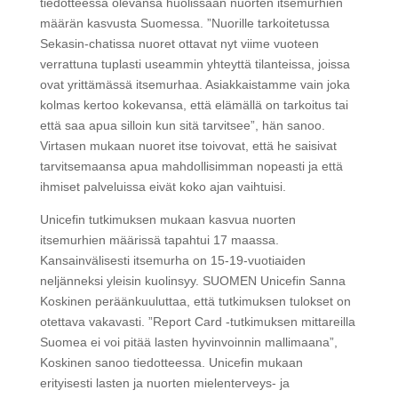
tiedotteessa olevansa huolissaan nuorten itsemurhien
määrän kasvusta Suomessa. ”Nuorille tarkoitetussa
Sekasin-chatissa nuoret ottavat nyt viime vuoteen
verrattuna tuplasti useammin yhteyttä tilanteissa, joissa
ovat yrittämässä itsemurhaa. Asiakkaistamme vain joka
kolmas kertoo kokevansa, että elämällä on tarkoitus tai
että saa apua silloin kun sitä tarvitsee”, hän sanoo.
Virtasen mukaan nuoret itse toivovat, että he saisivat
tarvitsemaansa apua mahdollisimman nopeasti ja että
ihmiset palveluissa eivät koko ajan vaihtuisi.
Unicefin tutkimuksen mukaan kasvua nuorten
itsemurhien määrissä tapahtui 17 maassa.
Kansainvälisesti itsemurha on 15-19-vuotiaiden
neljänneksi yleisin kuolinsyy. SUOMEN Unicefin Sanna
Koskinen peräänkuuluttaa, että tutkimuksen tulokset on
otettava vakavasti. ”Report Card -tutkimuksen mittareilla
Suomea ei voi pitää lasten hyvinvoinnin mallimaana”,
Koskinen sanoo tiedotteessa. Unicefin mukaan
erityisesti lasten ja nuorten mielenterveys- ja