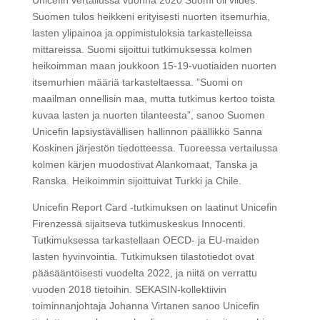
Unicefin vertailussa vuonna 2020 Suomi oli viides.
Suomen tulos heikkeni erityisesti nuorten itsemurhia,
lasten ylipainoa ja oppimistuloksia tarkastelleissa
mittareissa. Suomi sijoittui tutkimuksessa kolmen
heikoimman maan joukkoon 15-19-vuotiaiden nuorten
itsemurhien määriä tarkasteltaessa. ”Suomi on
maailman onnellisin maa, mutta tutkimus kertoo toista
kuvaa lasten ja nuorten tilanteesta”, sanoo Suomen
Unicefin lapsiystävällisen hallinnon päällikkö Sanna
Koskinen järjestön tiedotteessa. Tuoreessa vertailussa
kolmen kärjen muodostivat Alankomaat, Tanska ja
Ranska. Heikoimmin sijoittuivat Turkki ja Chile.
Unicefin Report Card -tutkimuksen on laatinut Unicefin
Firenzessä sijaitseva tutkimuskeskus Innocenti.
Tutkimuksessa tarkastellaan OECD- ja EU-maiden
lasten hyvinvointia. Tutkimuksen tilastotiedot ovat
pääsääntöisesti vuodelta 2022, ja niitä on verrattu
vuoden 2018 tietoihin. SEKASIN-kollektiivin
toiminnanjohtaja Johanna Virtanen sanoo Unicefin