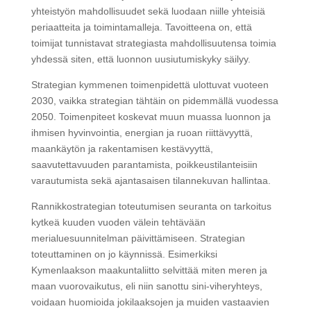
yhteistyön mahdollisuudet sekä luodaan niille yhteisiä
periaatteita ja toimintamalleja. Tavoitteena on, että
toimijat tunnistavat strategiasta mahdollisuutensa toimia
yhdessä siten, että luonnon uusiutumiskyky säilyy.
Strategian kymmenen toimenpidettä ulottuvat vuoteen
2030, vaikka strategian tähtäin on pidemmällä vuodessa
2050. Toimenpiteet koskevat muun muassa luonnon ja
ihmisen hyvinvointia, energian ja ruoan riittävyyttä,
maankäytön ja rakentamisen kestävyyttä,
saavutettavuuden parantamista, poikkeustilanteisiin
varautumista sekä ajantasaisen tilannekuvan hallintaa.
Rannikkostrategian toteutumisen seuranta on tarkoitus
kytkeä kuuden vuoden välein tehtävään
merialuesuunnitelman päivittämiseen. Strategian
toteuttaminen on jo käynnissä. Esimerkiksi
Kymenlaakson maakuntaliitto selvittää miten meren ja
maan vuorovaikutus, eli niin sanottu sini-viheryhteys,
voidaan huomioida jokilaaksojen ja muiden vastaavien