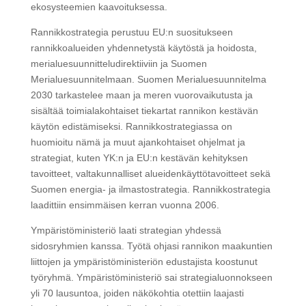
ekosysteemien kaavoituksessa.
Rannikkostrategia perustuu EU:n suositukseen
rannikkoalueiden yhdennetystä käytöstä ja hoidosta,
merialuesuunnitteludirektiiviin ja Suomen
Merialuesuunnitelmaan. Suomen Merialuesuunnitelma
2030 tarkastelee maan ja meren vuorovaikutusta ja
sisältää toimialakohtaiset tiekartat rannikon kestävän
käytön edistämiseksi. Rannikkostrategiassa on
huomioitu nämä ja muut ajankohtaiset ohjelmat ja
strategiat, kuten YK:n ja EU:n kestävän kehityksen
tavoitteet, valtakunnalliset alueidenkäyttötavoitteet sekä
Suomen energia- ja ilmastostrategia. Rannikkostrategia
laadittiin ensimmäisen kerran vuonna 2006.
Ympäristöministeriö laati strategian yhdessä
sidosryhmien kanssa. Työtä ohjasi rannikon maakuntien
liittojen ja ympäristöministeriön edustajista koostunut
työryhmä. Ympäristöministeriö sai strategialuonnokseen
yli 70 lausuntoa, joiden näkökohtia otettiin laajasti