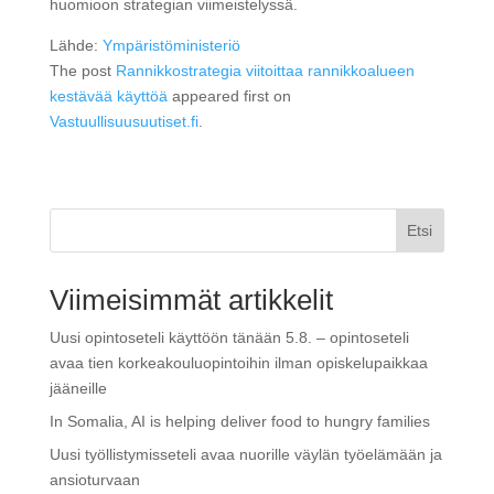
huomioon strategian viimeistelyssä.
Lähde:
Ympäristöministeriö
The post
Rannikkostrategia viitoittaa rannikkoalueen
kestävää käyttöä
appeared first on
Vastuullisuusuutiset.fi
.
Etsi
Viimeisimmät artikkelit
Uusi opintoseteli käyttöön tänään 5.8. – opintoseteli
avaa tien korkeakouluopintoihin ilman opiskelupaikkaa
jääneille
In Somalia, AI is helping deliver food to hungry families
Uusi työllistymisseteli avaa nuorille väylän työelämään ja
ansioturvaan