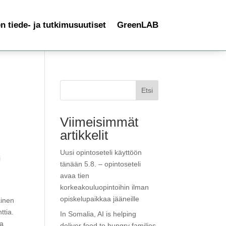
 tiede- ja tutkimusuutiset
GreenLAB
Etsi
Viimeisimmät
artikkelit
Uusi opintoseteli käyttöön
i
tänään 5.8. – opintoseteli
avaa tien
korkeakouluopintoihin ilman
opiskelupaikkaa jääneille
äinen
ttia.
In Somalia, AI is helping
ja
deliver food to hungry families