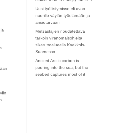
Uusi työllistymisseteli avaa
nuorille väylän työelämään ja
ansioturvaan
 ja
Metsästäjien noudatettava
tarkoin viranomaisohjeita
sikaruttoalueella Kaakkois-
ka
Suomessa
Ancient Arctic carbon is
pouring into the sea, but the
kään
seabed captures most of it
viin
to
–