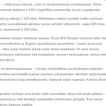
a – niistä kuusi Iniössä. Luku on keräyshistorian ennätystasoa. Viime
ystulosta laskenut LSJH:n logistiikka-asiantuntija Juuso Leppäpuska.
34 kiloa ja akkuja 1 100 kiloa. Molempien määrä noudatti melko tarkkaan
kertyi suursäkeissä aiempia vuosia selvästi vähemmän, vajaa 600 kiloa,
a vastaavasti 5 160 kiloa.
mieleen ainakin kahdesta asiasta. Ensin M/S Roopen nosturiin tullut vi
 Hummelholmin ja Ängsön pysähdykset perjantaihin. Lisäksi kova tuuli
. ­Joka vuosi mieleen jäävät myös iloiset asiakkaat. On aina hienoa
ristossa vakituisesti että kesäaikaan asuvien keskuudessa, kertoo pit
iina Murto.
 keräystempauksesta. – Keräys mahdollistaa suurikokoisten jätteiden
iksi pienmetallit sopivat saariston ekopisteiden viikoittain tyhjennettä
ulumattomia isoja metalliesineitä, täyttyvät astiat nopeasti, Katriina Mur
äpuskan mukaan ensi kesän reitin suunnittelu alkaa heti kesän jälkeen. 
aarissa ja reitti tehdään asukkaiden ehdotusten pohjalta. Ensi kesän
lokuun loppuun saakka.