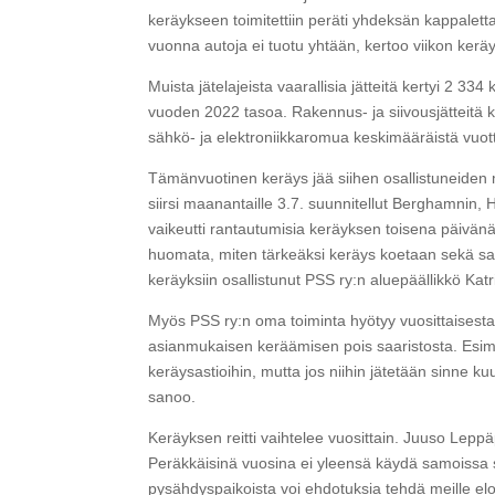
keräykseen toimitettiin peräti yhdeksän kappalett
vuonna autoja ei tuotu yhtään, kertoo viikon kerä
Muista jätelajeista vaarallisia jätteitä kertyi 2 3
vuoden 2022 tasoa. Rakennus- ja siivousjätteitä 
sähkö- ja elektroniikkaromua keskimääräistä vuott
Tämänvuotinen keräys jää siihen osallistuneiden 
siirsi maanantaille 3.7. suunnitellut Berghamnin,
vaikeutti rantautumisia keräyksen toisena päivänä
huomata, miten tärkeäksi keräys koetaan sekä saa
keräyksiin osallistunut PSS ry:n aluepäällikkö Katr
Myös PSS ry:n oma toiminta hyötyy vuosittaisesta
asianmukaisen keräämisen pois saaristosta. Esimerk
keräysastioihin, mutta jos niihin jätetään sinne ku
sanoo.
Keräyksen reitti vaihtelee vuosittain. Juuso Lepp
Peräkkäisinä vuosina ei yleensä käydä samoissa s
pysähdyspaikoista voi ehdotuksia tehdä meille e