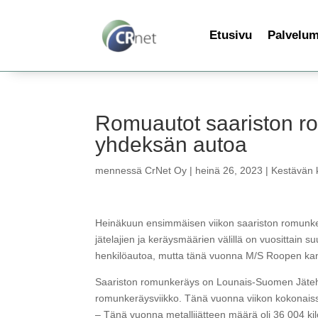
Etusivu
Palvelu
Romuautot saariston ro
yhdeksän autoa
mennessä
CrNet Oy
|
heinä 26, 2023
|
Kestävän k
Heinäkuun ensimmäisen viikon saariston romunkeräy
jätelajien ja keräysmäärien välillä on vuosittain 
henkilöautoa, mutta tänä vuonna M/S Roopen kann
Saariston romunkeräys on Lounais-Suomen Jätehuol
romunkeräysviikko. Tänä vuonna viikon kokonaissaa
– Tänä vuonna metallijätteen määrä oli 36 004 ki