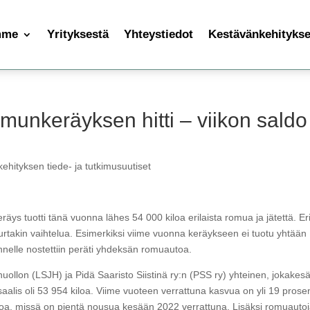
mme
Yrityksestä
Yhteystiedot
Kestävänkehityksen
munkeräyksen hitti – viikon saldo
ehityksen tiede- ja tutkimusuutiset
s tuotti tänä vuonna lähes 54 000 kiloa erilaista romua ja jätettä. Er
suurtakin vaihtelua. Esimerkiksi viime vuonna keräykseen ei tuotu yhtään
elle nostettiin peräti yhdeksän romuautoa.
lon (LSJH) ja Pidä Saaristo Siistinä ry:n (PSS ry) yhteinen, jokakes
lis oli 53 954 kiloa. Viime vuoteen verrattuna kasvua on yli 19 prosen
loa, missä on pientä nousua kesään 2022 verrattuna. Lisäksi romuauto