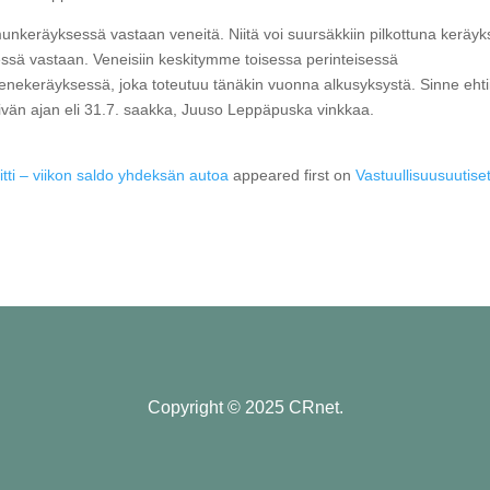
munkeräyksessä vastaan veneitä. Niitä voi suursäkkiin pilkottuna keräy
ssä vastaan. Veneisiin keskitymme toisessa perinteisessä
nekeräyksessä, joka toteutuu tänäkin vuonna alkusyksystä. Sinne ehti
än ajan eli 31.7. saakka, Juuso Leppäpuska vinkkaa.
ti – viikon saldo yhdeksän autoa
appeared first on
Vastuullisuusuutiset
Copyright © 2025 CRnet.