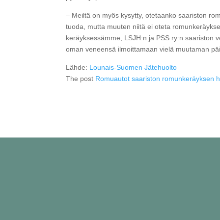
– Meiltä on myös kysytty, otetaanko saariston ro
tuoda, mutta muuten niitä ei oteta romunkeräykse
keräyksessämme, LSJH:n ja PSS ry:n saariston ve
oman veneensä ilmoittamaan vielä muutaman päiv
Lähde:
Lounais-Suomen Jätehuolto
The post
Romuautot saariston romunkeräyksen hit