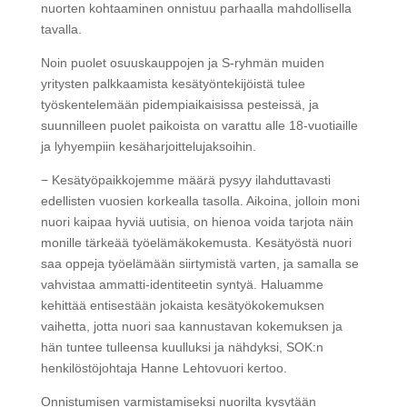
nuorten kohtaaminen onnistuu parhaalla mahdollisella
tavalla.
Noin puolet osuuskauppojen ja S-ryhmän muiden
yritysten palkkaamista kesätyöntekijöistä tulee
työskentelemään pidempiaikaisissa pesteissä, ja
suunnilleen puolet paikoista on varattu alle 18-vuotiaille
ja lyhyempiin kesäharjoittelujaksoihin.
− Kesätyöpaikkojemme määrä pysyy ilahduttavasti
edellisten vuosien korkealla tasolla. Aikoina, jolloin moni
nuori kaipaa hyviä uutisia, on hienoa voida tarjota näin
monille tärkeää työelämäkokemusta. Kesätyöstä nuori
saa oppeja työelämään siirtymistä varten, ja samalla se
vahvistaa ammatti-identiteetin syntyä. Haluamme
kehittää entisestään jokaista kesätyökokemuksen
vaihetta, jotta nuori saa kannustavan kokemuksen ja
hän tuntee tulleensa kuulluksi ja nähdyksi, SOK:n
henkilöstöjohtaja Hanne Lehtovuori kertoo.
Onnistumisen varmistamiseksi nuorilta kysytään