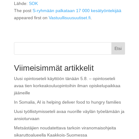
Lähde:
SOK
The post
S-ryhmään palkataan 17 000 kesätyöntekijää
appeared first on
Vastuullisuusuutiset.fi
.
Etsi
Viimeisimmät artikkelit
Uusi opintoseteli käyttöön tänään 5.8. – opintoseteli
avaa tien korkeakouluopintoihin ilman opiskelupaikkaa
jääneille
In Somalia, AI is helping deliver food to hungry families
Uusi työllistymisseteli avaa nuorille väylän työelämään ja
ansioturvaan
Metsästäjien noudatettava tarkoin viranomaisohjeita
sikaruttoalueella Kaakkois-Suomessa