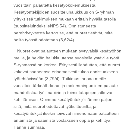
vuosittain palautetta kesätyökokemuksesta.
Kesätyöntekijöiden suositteluhalukkuus on S-ryhmän
yrityksissä tutkimuksen mukaan erittäin hyvällä tasolla
(suositteluindeksi eNPS 54). Onnistuneesta
perehdytyksestä kertoo se, että nuoret tietävät, mitä
heiltä työssä odotetaan (3,62/4).
− Nuoret ovat palautteen mukaan tyytyväisiä kesätyöhön
meillä, ja heidän halukkuutensa suositella ystäville työtä
S-ryhmässä on korkea. Erityisesti ilahduttaa, että nuoret
kokevat saaneensa erinomaisesti tukea onnistuakseen
työtehtävissään (3,79/4). Tutkimus tarjoaa meille
vuosittain tärkeää dataa, ja molemminpuolinen palaute
mahdollistaa työilmapiirin ja toimintatapojen jatkuvan
kehittämisen. Opimme kesätyöntekijöiltämme paljon
siitä, mitä nuoret odottavat työkulttuurilta, ja
kesätyöntekijät itsekin toivovat nimenomaan palautteen
antamista ja saamista voidakseen oppia ja kehittyä,
Hanne summaa.