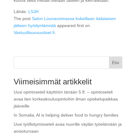
kuona sekä metalli otetaan talteen ja kierrätetään.
Lähde:
LSJH
The post
Salon Lounavoimassa kokeillaan italialaisen
jätteen hyödyntämistä
appeared first on
Vastuullisuusuutiset.fi
.
Etsi
Viimeisimmät artikkelit
Uusi opintoseteli käyttöön tänään 5.8. – opintoseteli
avaa tien korkeakouluopintoihin ilman opiskelupaikkaa
jääneille
In Somalia, AI is helping deliver food to hungry families
Uusi työllistymisseteli avaa nuorille väylän työelämään ja
ansioturvaan