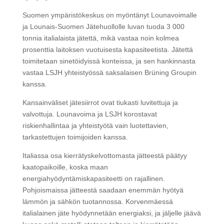
Suomen ympäristökeskus on myöntänyt Lounavoimalle
ja Lounais-Suomen Jätehuollolle luvan tuoda 3 000
tonnia italialaista jätettä, mikä vastaa noin kolmea
prosenttia laitoksen vuotuisesta kapasiteetista. Jätettä
toimitetaan sinetöidyissä konteissa, ja sen hankinnasta
vastaa LSJH yhteistyössä saksalaisen Brüning Groupin
kanssa.
Kansainväliset jätesiirrot ovat tiukasti luvitettuja ja
valvottuja. Lounavoima ja LSJH korostavat
riskienhallintaa ja yhteistyötä vain luotettavien,
tarkastettujen toimijoiden kanssa.
Italiassa osa kierrätyskelvottomasta jätteestä päätyy
kaatopaikoille, koska maan
energiahyödyntämiskapasiteetti on rajallinen.
Pohjoismaissa jätteestä saadaan enemmän hyötyä
lämmön ja sähkön tuotannossa. Korvenmäessä
italialainen jäte hyödynnetään energiaksi, ja jäljelle jäävä