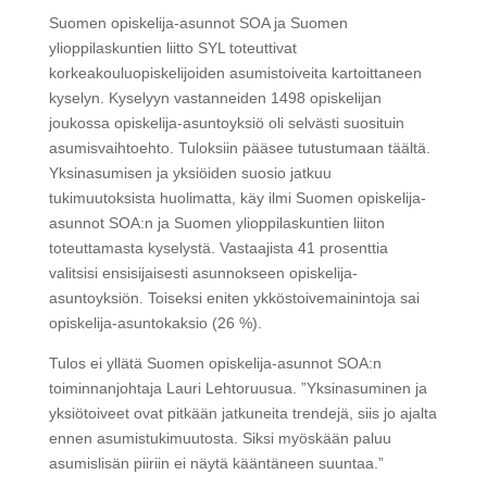
Suomen opiskelija-asunnot SOA ja Suomen
ylioppilaskuntien liitto SYL toteuttivat
korkeakouluopiskelijoiden asumistoiveita kartoittaneen
kyselyn. Kyselyyn vastanneiden 1498 opiskelijan
joukossa opiskelija-asuntoyksiö oli selvästi suosituin
asumisvaihtoehto. Tuloksiin pääsee tutustumaan täältä.
Yksinasumisen ja yksiöiden suosio jatkuu
tukimuutoksista huolimatta, käy ilmi Suomen opiskelija-
asunnot SOA:n ja Suomen ylioppilaskuntien liiton
toteuttamasta kyselystä. Vastaajista 41 prosenttia
valitsisi ensisijaisesti asunnokseen opiskelija-
asuntoyksiön. Toiseksi eniten ykköstoivemainintoja sai
opiskelija-asuntokaksio (26 %).
Tulos ei yllätä Suomen opiskelija-asunnot SOA:n
toiminnanjohtaja Lauri Lehtoruusua. ”Yksinasuminen ja
yksiötoiveet ovat pitkään jatkuneita trendejä, siis jo ajalta
ennen asumistukimuutosta. Siksi myöskään paluu
asumislisän piiriin ei näytä kääntäneen suuntaa.”