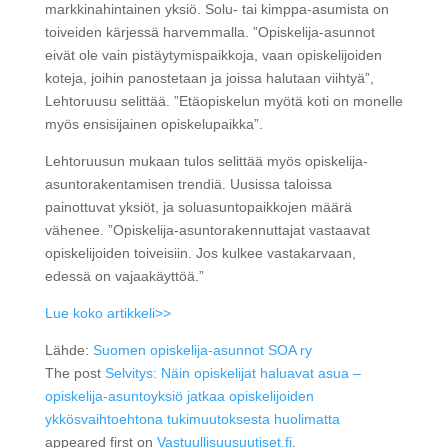
markkinahintainen yksiö. Solu- tai kimppa-asumista on
toiveiden kärjessä harvemmalla. ”Opiskelija-asunnot
eivät ole vain pistäytymispaikkoja, vaan opiskelijoiden
koteja, joihin panostetaan ja joissa halutaan viihtyä”,
Lehtoruusu selittää. ”Etäopiskelun myötä koti on monelle
myös ensisijainen opiskelupaikka”.
Lehtoruusun mukaan tulos selittää myös opiskelija-
asuntorakentamisen trendiä. Uusissa taloissa
painottuvat yksiöt, ja soluasuntopaikkojen määrä
vähenee. ”Opiskelija-asuntorakennuttajat vastaavat
opiskelijoiden toiveisiin. Jos kulkee vastakarvaan,
edessä on vajaakäyttöä.”
Lue koko artikkeli>>
Lähde:
Suomen opiskelija-asunnot SOA ry
The post
Selvitys: Näin opiskelijat haluavat asua –
opiskelija-asuntoyksiö jatkaa opiskelijoiden
ykkösvaihtoehtona tukimuutoksesta huolimatta
appeared first on
Vastuullisuusuutiset.fi
.