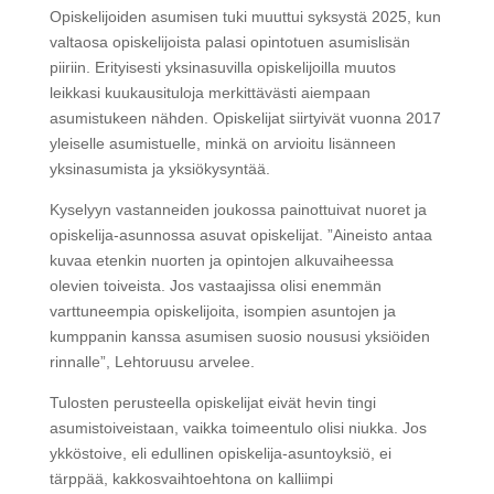
Opiskelijoiden asumisen tuki muuttui syksystä 2025, kun
valtaosa opiskelijoista palasi opintotuen asumislisän
piiriin. Erityisesti yksinasuvilla opiskelijoilla muutos
leikkasi kuukausituloja merkittävästi aiempaan
asumistukeen nähden. Opiskelijat siirtyivät vuonna 2017
yleiselle asumistuelle, minkä on arvioitu lisänneen
yksinasumista ja yksiökysyntää.
Kyselyyn vastanneiden joukossa painottuivat nuoret ja
opiskelija-asunnossa asuvat opiskelijat. ”Aineisto antaa
kuvaa etenkin nuorten ja opintojen alkuvaiheessa
olevien toiveista. Jos vastaajissa olisi enemmän
varttuneempia opiskelijoita, isompien asuntojen ja
kumppanin kanssa asumisen suosio noususi yksiöiden
rinnalle”, Lehtoruusu arvelee.
Tulosten perusteella opiskelijat eivät hevin tingi
asumistoiveistaan, vaikka toimeentulo olisi niukka. Jos
ykköstoive, eli edullinen opiskelija-asuntoyksiö, ei
tärppää, kakkosvaihtoehtona on kalliimpi