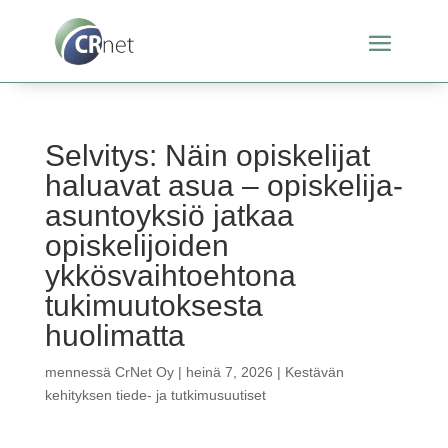
Selvitys: Näin opiskelijat
haluavat asua – opiskelija-
asuntoyksiö jatkaa
opiskelijoiden
ykkösvaihtoehtona
tukimuutoksesta
huolimatta
mennessä
CrNet Oy
|
heinä 7, 2026
|
Kestävän
kehityksen tiede- ja tutkimusuutiset