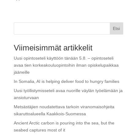
Etsi
Viimeisimmät artikkelit
Uusi opintoseteli käyttöön tänään 5.8. – opintoseteli
avaa tien korkeakouluopintoihin ilman opiskelupaikkaa
jääneille
In Somalia, AI is helping deliver food to hungry families
Uusi työllistymisseteli avaa nuorille väylän työelämään ja
ansioturvaan
Metsästäjien noudatettava tarkoin viranomaisohjeita
sikaruttoalueella Kaakkois-Suomessa
Ancient Arctic carbon is pouring into the sea, but the
seabed captures most of it