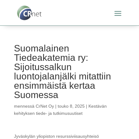
Suomalainen
Tiedeakatemia ry:
Sijoitussalkun
luontojalanjälki mitattiin
ensimmäistä kertaa
Suomessa
mennessä
CrNet Oy
|
touko 8, 2025
|
Kestävän
kehityksen tiede- ja tutkimusuutiset
Jyväskylän yliopiston resurssiviisausyhteisö