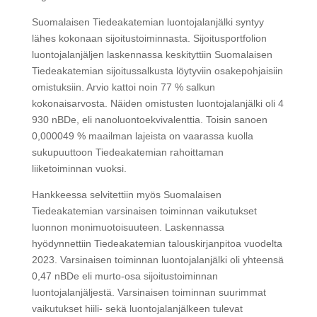
Suomalaisen Tiedeakatemian luontojalanjälki syntyy
lähes kokonaan sijoitustoiminnasta. Sijoitusportfolion
luontojalanjäljen laskennassa keskityttiin Suomalaisen
Tiedeakatemian sijoitussalkusta löytyviin osakepohjaisiin
omistuksiin. Arvio kattoi noin 77 % salkun
kokonaisarvosta. Näiden omistusten luontojalanjälki oli 4
930 nBDe, eli nanoluontoekvivalenttia. Toisin sanoen
0,000049 % maailman lajeista on vaarassa kuolla
sukupuuttoon Tiedeakatemian rahoittaman
liiketoiminnan vuoksi.
Hankkeessa selvitettiin myös Suomalaisen
Tiedeakatemian varsinaisen toiminnan vaikutukset
luonnon monimuotoisuuteen. Laskennassa
hyödynnettiin Tiedeakatemian talouskirjanpitoa vuodelta
2023. Varsinaisen toiminnan luontojalanjälki oli yhteensä
0,47 nBDe eli murto-osa sijoitustoiminnan
luontojalanjäljestä. Varsinaisen toiminnan suurimmat
vaikutukset hiili- sekä luontojalanjälkeen tulevat