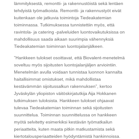
lämmityksestä, remontti- ja rakennustöistä sekä lentäen
tehdyistä työmatkoista. Remontti- ja rakennustyöt eivät
kuitenkaan ole jatkuvia toimintoja Tiedeakatemian
toiminnassa. Tutkimuksessa tunnistettiin myös, että
ravintola- ja catering -palveluiden luontovaikutuksissa on
mahdollisuus saada aikaan suurimpia vähennyksiä
Tiedeakatemian toiminnan luontojalanjälkeen.
”Hankkeen tulokset osoittavat, että Biovalent-menetelmä
soveltuu myös sijoitusten luontojalanjäljen arviointiin.
Menetelmän avulla voidaan tunnistaa luonnon kannalta
haitallisimmat omistukset, mikä mahdollistaa
kestävämmän sijoitussalkun rakennuksen”, kertoo
Jyväskylän yliopiston väitöskirjatutkija Aija Hokkanen
tutkimuksen tuloksista. Hankkeen tulokset ohjaavat
tulevaa Tiedeakatemian toiminnan sekä sijoitusten
suunnittelua. Toiminnan suunnittelussa on hankkeen
myötä selvitetty esimerkiksi kestävän työmatkailun
periaatteita, kuten maata pitkin matkustamista sekä
kiertotalousperiaatteiden hyödyntämistä hankinnoissa.