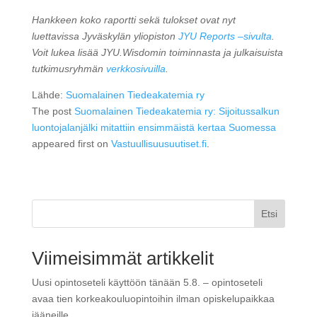
Hankkeen koko raportti sekä tulokset ovat nyt
luettavissa Jyväskylän yliopiston
JYU Reports –sivulta
.
Voit lukea lisää JYU.Wisdomin toiminnasta ja julkaisuista
tutkimusryhmän
verkkosivuilla
.
Lähde:
Suomalainen Tiedeakatemia ry
The post
Suomalainen Tiedeakatemia ry: Sijoitussalkun
luontojalanjälki mitattiin ensimmäistä kertaa Suomessa
appeared first on
Vastuullisuusuutiset.fi
.
Etsi
Viimeisimmät artikkelit
Uusi opintoseteli käyttöön tänään 5.8. – opintoseteli
avaa tien korkeakouluopintoihin ilman opiskelupaikkaa
jääneille