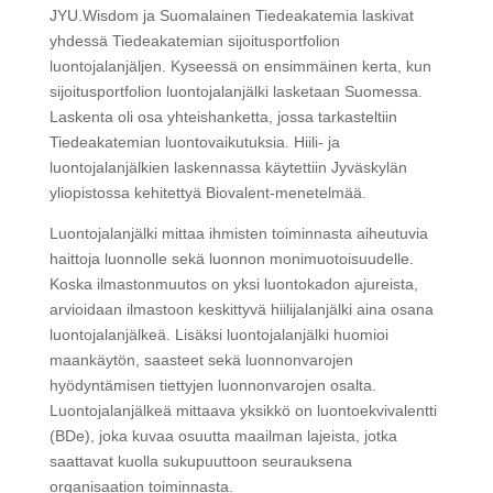
JYU.Wisdom ja Suomalainen Tiedeakatemia laskivat
yhdessä Tiedeakatemian sijoitusportfolion
luontojalanjäljen. Kyseessä on ensimmäinen kerta, kun
sijoitusportfolion luontojalanjälki lasketaan Suomessa.
Laskenta oli osa yhteishanketta, jossa tarkasteltiin
Tiedeakatemian luontovaikutuksia. Hiili- ja
luontojalanjälkien laskennassa käytettiin Jyväskylän
yliopistossa kehitettyä Biovalent-menetelmää.
Luontojalanjälki mittaa ihmisten toiminnasta aiheutuvia
haittoja luonnolle sekä luonnon monimuotoisuudelle.
Koska ilmastonmuutos on yksi luontokadon ajureista,
arvioidaan ilmastoon keskittyvä hiilijalanjälki aina osana
luontojalanjälkeä. Lisäksi luontojalanjälki huomioi
maankäytön, saasteet sekä luonnonvarojen
hyödyntämisen tiettyjen luonnonvarojen osalta.
Luontojalanjälkeä mittaava yksikkö on luontoekvivalentti
(BDe), joka kuvaa osuutta maailman lajeista, jotka
saattavat kuolla sukupuuttoon seurauksena
organisaation toiminnasta.