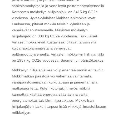
sähkölämmityksellä ja veneilevät polttomoottoriveneellä.
Korhosten mökkeilyn hiilijalanjälki on 3415 kg CO2e
vuodessa. Jyväskyläläiset Mäkiset lähimökkeilevät
Laukaassa, pitävät mökkiä talvisin kylmillään ja
veneilevät soutuveneellä. Mäkisten mökkeilyn
hiilijalanjälki on 904 kg CO2e vuodessa. Turkulaiset
Virtaset mökkeilevät Kustavissa, pitävät talvisin yllä
kuivanapitolämmitystä ja veneilevät
polttomoottoriveneellä. Virtasten mökkeilyn hiilijalanjälki
on 1937 kg CO2e vuodessa. Suomen ympäristökeskus
Mökkeilyn hiilijalanjälkeä voi pienentää monin eri tavoin.
Mökkimatkan päästöjä voi vähentää vaihtamalla
vähäpäästöisempään kulkutapaan ja pienentämällä
matkasuoritetta. Kuten kotonakin, myös mökillä
kannattaa käyttää energiaa säästäen ja valita
energiatehokas talvilämmitysratkaisu. Mökkeilijän
hiilijalanjäljen laskuri tarjoaa lisää vinkkejä ilmastofiksuun
mökkeilyyn.