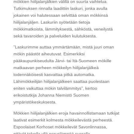
mökkien hiilijalanjälkien välillä on suurta vaihtelua.
Tutkimuksen rinnalla laadittiin laskuri, jonka avulla
jokainen voi halutessaan selvittää oman mökkinsä
hiilijalanjäljen. Laskuriin syötetään tietoja
mökkimatkoista, lämmityksestä, sähköstä, veneilystä
sekä tavaroiden ja palveluiden kulutuksesta.
”Laskurimme auttaa ymmärtämään, mistä juuri oman
mökin päästöt aiheutuvat. Esimerkiksi
pääkaupunkiseudulta Järvi- tai Itä-Suomeen mökille
matkaavan perheen mökkeilyn hiilijalanjälkeä
todennäköisesti kasvattaa pitkä automatka.
Lähimökkeilijän hiilijalanjälkeen saattaa puolestaan
eniten vaikuttaa mökin talvilämmitys”, kertoo
erikoistutkija Johanna Niemistö Suomen
ympäristökeskuksesta.
Mökkien hiilijalanjälkien eroja havainnollistamaan tutkijat
laativat esimerkit kolmesta mökkeilevästä perheestä.
Espoolaiset Korhoset mökkeilevät Savonlinnassa,
pitävät talvella yllä peruslämpöä suoralla