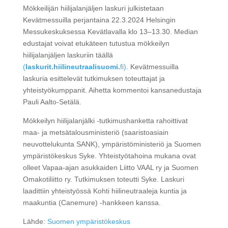
Mökkeilijän hiilijalanjäljen laskuri julkistetaan
Kevätmessuilla perjantaina 22.3.2024 Helsingin
Messukeskuksessa Kevätlavalla klo 13–13.30. Median
edustajat voivat etukäteen tutustua mökkeilyn
hiilijalanjäljen laskuriin täällä
(
laskurit.hiilineutraalisuomi.
fi)
. Kevätmessuilla
laskuria esittelevät tutkimuksen toteuttajat ja
yhteistyökumppanit. Aihetta kommentoi kansanedustaja
Pauli Aalto-Setälä.
Mökkeilyn hiilijalanjälki -tutkimushanketta rahoittivat
maa- ja metsätalousministeriö (saaristoasiain
neuvottelukunta SANK), ympäristöministeriö ja Suomen
ympäristökeskus Syke. Yhteistyötahoina mukana ovat
olleet Vapaa-ajan asukkaiden Liitto VAAL ry ja Suomen
Omakotiliitto ry. Tutkimuksen toteutti Syke. Laskuri
laadittiin yhteistyössä Kohti hiilineutraaleja kuntia ja
maakuntia (Canemure) -hankkeen kanssa.
Lähde:
Suomen ympäristökeskus