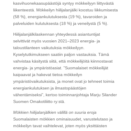
kasvihuonekaasupäästöjä syntyy mökkeilyyn liittyvästä
liikenteestä. Mökkeilyn hiilijalanjälki koostuu liikkumisesta
(58 %), energiankulutuksesta (19 %), tavaroiden ja
palveluiden kulutuksesta (18 %) ja veneilystä (5 %).
Hiilijalanjälkilaskennan yhteydessä asiantuntijat
selvittivät myös vuosien 2021–2023 energia- ja
taloustilanteen vaikutuksia mökkeilyyn.
Kyselytutkimukseen saatiin paljon vastauksia. Tämä
vahvistaa käsitystä siitä, että mökkeilijöitä kiinnostavat
energia- ja ympäristöasiat. ”Suomalaiset mökkeilijät
kaipaavat ja hakevat tietoa mökkeilyn
ympäristövaikutuksista, ja monet ovat jo tehneet toimia
energiankulutuksen ja ilmastopäästöjen
vähentämiseksi”, kertoo toiminnanjohtaja Marju Silander
Suomen Omakotiliitto ry:stä.
Mökkien hiilijalanjälkien välillä on suuria eroja
Suomalaisten mökkien ominaisuudet, varustelutaso ja
mökkeilyn tavat vaihtelevat, joten myös yksittäisten