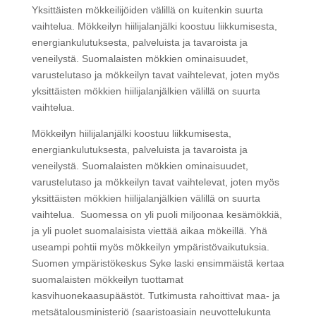
Yksittäisten mökkeilijöiden välillä on kuitenkin suurta
vaihtelua. Mökkeilyn hiilijalanjälki koostuu liikkumisesta,
energiankulutuksesta, palveluista ja tavaroista ja
veneilystä. Suomalaisten mökkien ominaisuudet,
varustelutaso ja mökkeilyn tavat vaihtelevat, joten myös
yksittäisten mökkien hiilijalanjälkien välillä on suurta
vaihtelua.
Mökkeilyn hiilijalanjälki koostuu liikkumisesta,
energiankulutuksesta, palveluista ja tavaroista ja
veneilystä. Suomalaisten mökkien ominaisuudet,
varustelutaso ja mökkeilyn tavat vaihtelevat, joten myös
yksittäisten mökkien hiilijalanjälkien välillä on suurta
vaihtelua. Suomessa on yli puoli miljoonaa kesämökkiä,
ja yli puolet suomalaisista viettää aikaa mökeillä. Yhä
useampi pohtii myös mökkeilyn ympäristövaikutuksia.
Suomen ympäristökeskus Syke laski ensimmäistä kertaa
suomalaisten mökkeilyn tuottamat
kasvihuonekaasupäästöt. Tutkimusta rahoittivat maa- ja
metsätalousministeriö (saaristoasiain neuvottelukunta