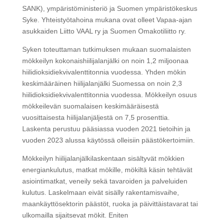
SANK), ympäristöministeriö ja Suomen ympäristökeskus
Syke. Yhteistyötahoina mukana ovat olleet Vapaa-ajan
asukkaiden Liitto VAAL ry ja Suomen Omakotiliitto ry.
Syken toteuttaman tutkimuksen mukaan suomalaisten
mökkeilyn kokonaishiilijalanjälki on noin 1,2 miljoonaa
hiilidioksidiekvivalenttitonnia vuodessa. Yhden mökin
keskimääräinen hiilijalanjälki Suomessa on noin 2,3
hiilidioksidiekvivalenttitonnia vuodessa. Mökkeilyn osuus
mökkeilevän suomalaisen keskimääräisestä
vuosittaisesta hiilijalanjäljestä on 7,5 prosenttia.
Laskenta perustuu pääsiassa vuoden 2021 tietoihin ja
vuoden 2023 alussa käytössä olleisiin päästökertoimiin.
Mökkeilyn hiilijalanjälkilaskentaan sisältyvät mökkien
energiankulutus, matkat mökille, mökiltä käsin tehtävät
asiointimatkat, veneily sekä tavaroiden ja palveluiden
kulutus. Laskelmaan eivät sisälly rakentamisvaihe,
maankäyttösektorin päästöt, ruoka ja päivittäistavarat tai
ulkomailla sijaitsevat mökit. Eniten