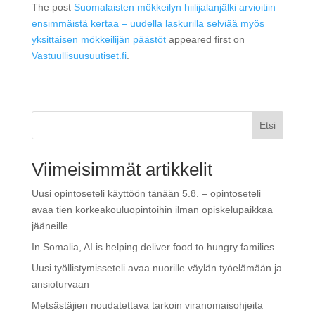
The post
Suomalaisten mökkeilyn hiilijalanjälki arvioitiin
ensimmäistä kertaa – uudella laskurilla selviää myös
yksittäisen mökkeilijän päästöt
appeared first on
Vastuullisuusuutiset.fi
.
Etsi
Viimeisimmät artikkelit
Uusi opintoseteli käyttöön tänään 5.8. – opintoseteli
avaa tien korkeakouluopintoihin ilman opiskelupaikkaa
jääneille
In Somalia, AI is helping deliver food to hungry families
Uusi työllistymisseteli avaa nuorille väylän työelämään ja
ansioturvaan
Metsästäjien noudatettava tarkoin viranomaisohjeita