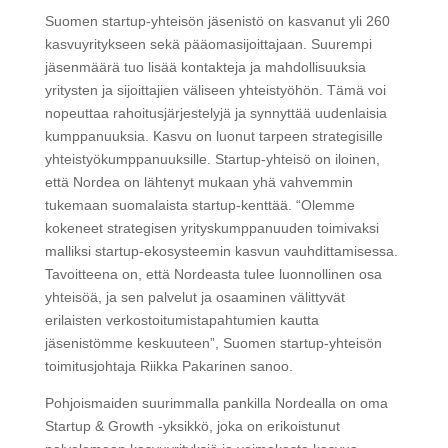
Suomen startup-yhteisön jäsenistö on kasvanut yli 260
kasvuyritykseen sekä pääomasijoittajaan. Suurempi
jäsenmäärä tuo lisää kontakteja ja mahdollisuuksia
yritysten ja sijoittajien väliseen yhteistyöhön. Tämä voi
nopeuttaa rahoitusjärjestelyjä ja synnyttää uudenlaisia
kumppanuuksia. Kasvu on luonut tarpeen strategisille
yhteistyökumppanuuksille. Startup-yhteisö on iloinen,
että Nordea on lähtenyt mukaan yhä vahvemmin
tukemaan suomalaista startup-kenttää. “Olemme
kokeneet strategisen yrityskumppanuuden toimivaksi
malliksi startup-ekosysteemin kasvun vauhdittamisessa.
Tavoitteena on, että Nordeasta tulee luonnollinen osa
yhteisöä, ja sen palvelut ja osaaminen välittyvät
erilaisten verkostoitumistapahtumien kautta
jäsenistömme keskuuteen”, Suomen startup-yhteisön
toimitusjohtaja Riikka Pakarinen sanoo.
Pohjoismaiden suurimmalla pankilla Nordealla on oma
Startup & Growth -yksikkö, joka on erikoistunut