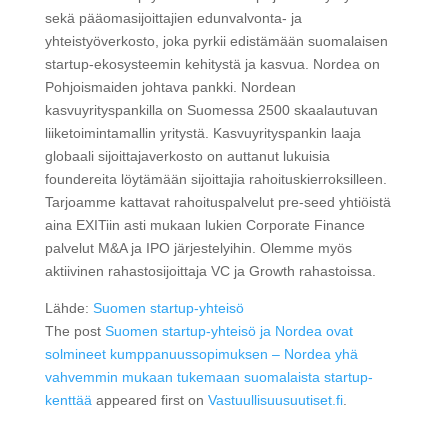
sekä pääomasijoittajien edunvalvonta- ja
yhteistyöverkosto, joka pyrkii edistämään suomalaisen
startup-ekosysteemin kehitystä ja kasvua. Nordea on
Pohjoismaiden johtava pankki. Nordean
kasvuyrityspankilla on Suomessa 2500 skaalautuvan
liiketoimintamallin yritystä. Kasvuyrityspankin laaja
globaali sijoittajaverkosto on auttanut lukuisia
foundereita löytämään sijoittajia rahoituskierroksilleen.
Tarjoamme kattavat rahoituspalvelut pre-seed yhtiöistä
aina EXITiin asti mukaan lukien Corporate Finance
palvelut M&A ja IPO järjestelyihin. Olemme myös
aktiivinen rahastosijoittaja VC ja Growth rahastoissa.
Lähde:
Suomen startup-yhteisö
The post
Suomen startup-yhteisö ja Nordea ovat
solmineet kumppanuussopimuksen – Nordea yhä
vahvemmin mukaan tukemaan suomalaista startup-
kenttää
appeared first on
Vastuullisuusuutiset.fi
.