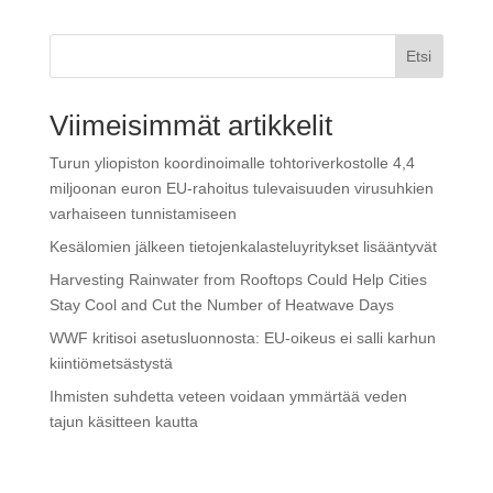
Etsi
Viimeisimmät artikkelit
Turun yliopiston koordinoimalle tohtoriverkostolle 4,4
miljoonan euron EU-rahoitus tulevaisuuden virusuhkien
varhaiseen tunnistamiseen
Kesälomien jälkeen tietojenkalasteluyritykset lisääntyvät
Harvesting Rainwater from Rooftops Could Help Cities
Stay Cool and Cut the Number of Heatwave Days
WWF kritisoi ase­tus­luon­nos­ta: EU-oikeus ei salli karhun
kiin­tiö­met­säs­tys­tä
Ihmisten suhdetta veteen voidaan ymmärtää veden
tajun käsitteen kautta