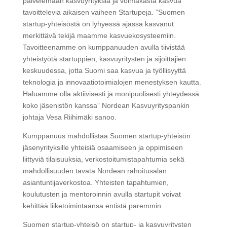
palvelemaan kasvuyrityksiä ja voimakasta kasvua
tavoittelevia aikaisen vaiheen Startupeja. ”Suomen
startup-yhteisöstä on lyhyessä ajassa kasvanut
merkittävä tekijä maamme kasvuekosysteemiin.
Tavoitteenamme on kumppanuuden avulla tiivistää
yhteistyötä startuppien, kasvuyritysten ja sijoittajien
keskuudessa, jotta Suomi saa kasvua ja työllisyyttä
teknologia ja innovaatiotoimialojen menestyksen kautta.
Haluamme olla aktiivisesti ja monipuolisesti yhteydessä
koko jäsenistön kanssa” Nordean Kasvuyrityspankin
johtaja Vesa Riihimäki sanoo.
Kumppanuus mahdollistaa Suomen startup-yhteisön
jäsenyrityksille yhteisiä osaamiseen ja oppimiseen
liittyviä tilaisuuksia, verkostoitumistapahtumia sekä
mahdollisuuden tavata Nordean rahoitusalan
asiantuntijaverkostoa. Yhteisten tapahtumien,
koulutusten ja mentoroinnin avulla startupit voivat
kehittää liiketoimintaansa entistä paremmin.
Suomen startup-yhteisö on startup- ja kasvuyritysten