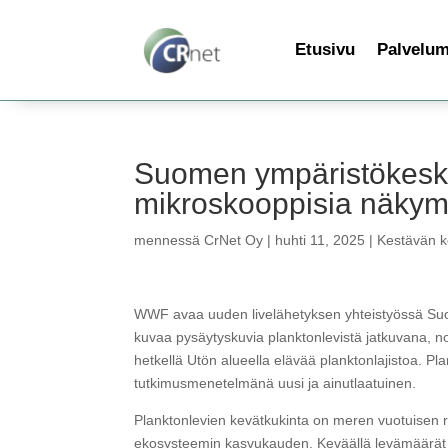
Etusivu
Palvelu
Suomen ympäristökesk
mikroskooppisia näkymi
mennessä
CrNet Oy
|
huhti 11, 2025
|
Kestävän ke
WWF avaa uuden livelähetyksen yhteistyössä S
kuvaa pysäytyskuvia planktonlevistä jatkuvana, no
hetkellä Utön alueella elävää planktonlajistoa. P
tutkimusmenetelmänä uusi ja ainutlaatuinen.
Planktonlevien kevätkukinta on meren vuotuisen 
ekosysteemin kasvukauden. Keväällä levämäärät o