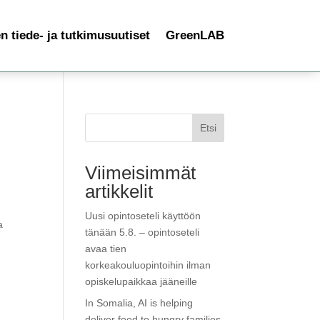
 tiede- ja tutkimusuutiset
GreenLAB
Etsi
Viimeisimmät
artikkelit
Uusi opintoseteli käyttöön
a
tänään 5.8. – opintoseteli
avaa tien
korkeakouluopintoihin ilman
opiskelupaikkaa jääneille
In Somalia, AI is helping
deliver food to hungry families