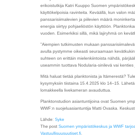
erikoistutkija Katri Kuuppo Suomen ympäristökesk
käyttökelpoisia ravinteita. Keväällä, kun valon m
panssarisiimalevien ja piilevien määrä moninkert
energia siirtyy pohjaeliöstön käyttöön. Planktonkam
vuoden. Esimerkiksi sillä, mikä lajiryhmä on kevät
”Aiempien tutkimusten mukaan panssarisiimalevä
avulla pystymme oikeasti seuraamaan kevätkukinta
suhteen on erittäin mielenkiintoista nähdä, pärjä
useammin tuottava Nodularia-sinilevä vai kenties 
Mitä haluat tietää planktonista ja Itämerestä? Tu
kysymyksiin tiistaina 15.4.2025 klo 14–15. Lähetä 
lomakkeella livekameran avauduttua.
Planktonstudion asiantuntijoina ovat Suomen ympä
WWF:n suojeluasiantuntija Matti Ovaska. Keskuste
Lähde:
Syke
The post
Suomen ympäristökeskus ja WWF tarjoav
Vastuullisuusuutiset.fi
.