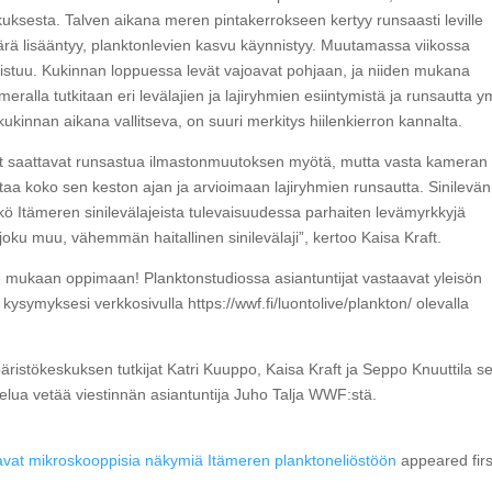
uksesta. Talven aikana meren pintakerrokseen kertyy runsaasti leville
äärä lisääntyy, planktonlevien kasvu käynnistyy. Muutamassa viikossa
aistuu. Kukinnan loppuessa levät vajoavat pohjaan, ja niiden mukana
eralla tutkitaan eri levälajien ja lajiryhmien esiintymistä ja runsautta y
kukinnan aikana vallitseva, on suuri merkitys hiilenkierron kannalta.
t saattavat runsastua ilmastonmuutoksen myötä, mutta vasta kameran
a koko sen keston ajan ja arvioimaan lajiryhmien runsautta. Sinilevän
äkö Itämeren sinilevälajeista tulevaisuudessa parhaiten levämyrkkyjä
joku muu, vähemmän haitallinen sinilevälaji”, kertoo Kaisa Kraft.
le mukaan oppimaan! Planktonstudiossa asiantuntijat vastaavat yleisön
kysymyksesi verkkosivulla https://wwf.fi/luontolive/plankton/ olevalla
ristökeskuksen tutkijat Katri Kuuppo, Kaisa Kraft ja Seppo Knuuttila s
lua vetää viestinnän asiantuntija Juho Talja WWF:stä.
at mikroskooppisia näkymiä Itämeren planktoneliöstöön
appeared firs