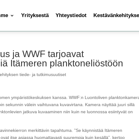
mme
Yrityksestä
Yhteystiedot
Kestävänkehityksen
us ja WWF tarjoavat
ä Itämeren planktoneliöstöön
hityksen tiede- ja tutkimusuutiset
uomen ympäristökeskuksen kanssa. WWF:n Luontoliven planktonkamer
in sekunnin välein vaihtuvana kuvavirtana. Kamera näyttää juuri sillä
lanktonlevien jatkuva kuvaaminen niin kuin ne luonnossa esiintyvät on
ravinnekierron merkittävin tapahtuma. ”Se käynnistää Itämeren
vat itse asiassa huomattavasti suurempia kuin kesällä”, kertoo