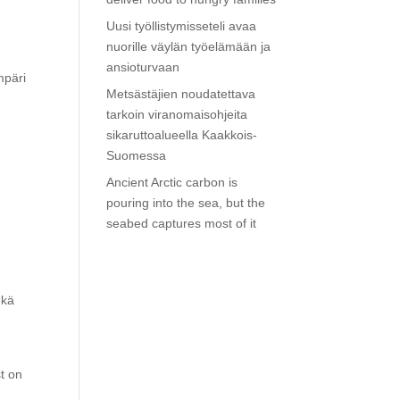
Uusi työllistymisseteli avaa
nuorille väylän työelämään ja
ansioturvaan
mpäri
Metsästäjien noudatettava
tarkoin viranomaisohjeita
sikaruttoalueella Kaakkois-
Suomessa
Ancient Arctic carbon is
pouring into the sea, but the
seabed captures most of it
ekä
t on