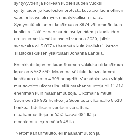
syntyvyyden ja korkean kuolleisuuden vuoksi
syntyneiden ja kuolleiden erotusta kuvaava luonnollinen
väestönlisäys oli myös ennätyksellisen matala.
Syntyneitä oli tammi-kesäkuussa 8674 vähemmän kuin
kuolleita. Tätä ennen suurin syntyneiden ja kuolleiden
erotus tammi-kesäkuussa oli vuonna 2020, jolloin
syntyneitä oli 5 007 vähemmän kuin kuolleita”, kertoo
Tilastokeskuksen yliaktuaari Johanna Lahtela.
Ennakkotietojen mukaan Suomen väkiluku oli kesäkuun
lopussa 5 552 550. Maamme väkiluku kasvoi tammi–
kesäkuun aikana 4 309 hengellä. Väestönkasvua ylläpiti
muuttovoitto ulkomailta, sillä maahanmuuttoja oli 11 414
enemmän kuin maastamuuttoja. Ulkomailta muutti
Suomeen 16 932 henkeä ja Suomesta ulkomaille 5 518
henkeä. Edelliseen vuoteen verrattuna
maahanmuuttojen määrä kasvoi 694:llä ja
maastamuuttojen määrä 48:lla.
“Nettomaahanmuutto, eli maahanmuuton ja