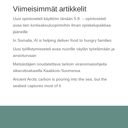
Viimeisimmät artikkelit
Uusi opintoseteli käyttöön tänään 5.8. – opintoseteli
avaa tien korkeakouluopintoihin ilman opiskelupaikkaa
jääneille
In Somalia, AI is helping deliver food to hungry families
Uusi työllistymisseteli avaa nuorille väylän työelämään ja
ansioturvaan
Metsästäjien noudatettava tarkoin viranomaisohjeita
sikaruttoalueella Kaakkois-Suomessa
Ancient Arctic carbon is pouring into the sea, but the
seabed captures most of it