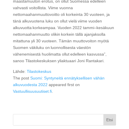
maastamuuton erotus, on ollut Suomessa edelleen
vahvasti voitollista. Viime vuonna
nettomaahanmuuttovoitto oli korkeinta 30 vuoteen, ja
tänä alkuvuotena luku on ollut vielä viime vuoden
alkuvuotta korkeampaa. Vuoden 2022 tammi–kesäkuun
nettomaahanmuutto olikin korkein tällä ajanjaksolla
mitattuna yli 30 vuoteen. Tämän muuttovoiton myötä
Suomen väkiluku on luonnollisesta väestön
vähenemisestä huolimatta ollut edelleen kasvussa”,
sanoo Tilastokeskuksen yliaktuaari Joni Rantakari.
Lähde:
Tilastokeskus
The post
Suomi: Syntyneitä ennätyksellisen vähän
alkuvuodesta 2022
appeared first on
Vastuullisuusuutiset.fi
.
Etsi