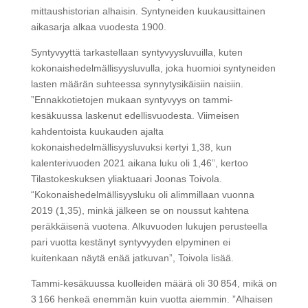
mittaushistorian alhaisin. Syntyneiden kuukausittainen
aikasarja alkaa vuodesta 1900.
Syntyvyyttä tarkastellaan syntyvyysluvuilla, kuten
kokonaishedelmällisyysluvulla, joka huomioi syntyneiden
lasten määrän suhteessa synnytysikäisiin naisiin.
”Ennakkotietojen mukaan syntyvyys on tammi-
kesäkuussa laskenut edellisvuodesta. Viimeisen
kahdentoista kuukauden ajalta
kokonaishedelmällisyysluvuksi kertyi 1,38, kun
kalenterivuoden 2021 aikana luku oli 1,46”, kertoo
Tilastokeskuksen yliaktuaari Joonas Toivola.
“Kokonaishedelmällisyysluku oli alimmillaan vuonna
2019 (1,35), minkä jälkeen se on noussut kahtena
peräkkäisenä vuotena. Alkuvuoden lukujen perusteella
pari vuotta kestänyt syntyvyyden elpyminen ei
kuitenkaan näytä enää jatkuvan”, Toivola lisää.
Tammi-kesäkuussa kuolleiden määrä oli 30 854, mikä on
3 166 henkeä enemmän kuin vuotta aiemmin. ”Alhaisen